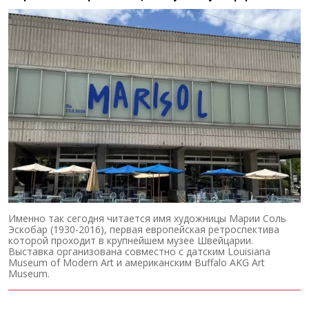
Именно так сегодня читается имя художницы Марии Соль
Эскобар (1930-2016), первая европейская ретроспектива
которой проходит в крупнейшем музее Швейцарии.
Выставка организована совместно с датским Louisiana
Museum of Modern Art и американским Buffalo AKG Art
Museum.