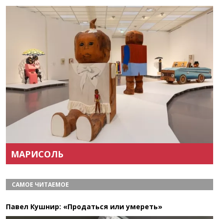
Назад
Вперёд
МАРИСОЛЬ
САМОЕ ЧИТАЕМОЕ
Павел Кушнир: «Продаться или умереть»