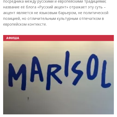
посредника между русскими и европейскими традициями;
название её блога «Русский акцент» отражает эту суть –
акцент является не языковым барьером, не политической
позицией, но отличительным культурным отпечатком в
европейском контексте.
АФИША
Назад
Вперёд