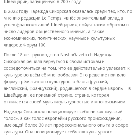
Швейцарии, запущенную в 2007 году.
В 2022 году Надежда Сикорская оказалась среди тех, кто, по
мнению редакции Le Temps, «внёс значительный вклад в
успех франкоязычной Швейцарии», войдя таким образом в
число лидеров общественного мнения, а также
экономических, политических, научных и культурных
лидеров: Форум 100.
После 18 лет руководства NashaGazeta.ch Надежда
Сикорская решила вернуться к своим истокам и
сосредоточиться на том, что её действительно увлекает: к
культуре во всём её многообразии. Это решение приняло
форму трёхязычного культурного блога (русский,
английский, французский), родившегося в сердце Европы – в
Швейцарии, её приёмной стране, стране, которая
отличается своей мультикультурностью и многоязычием.
Надежда Сикорская позиционирует себя не как «русский
голос», а как голос европейки русского происхождения,
имеющей более 30 лет профессионального опыта в сфере
культуры. Она позиционирует себя как культурного