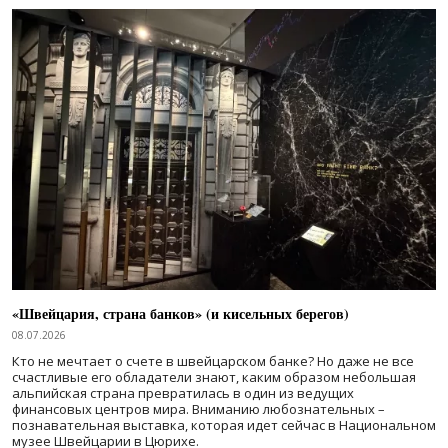
«Швейцария, страна банков» (и кисельных берегов)
08.07.2026
Кто не мечтает о счете в швейцарском банке? Но даже не все
счастливые его обладатели знают, каким образом небольшая
альпийская страна превратилась в один из ведущих
финансовых центров мира. Вниманию любознательных –
познавательная выставка, которая идет сейчас в Национальном
музее Швейцарии в Цюрихе.