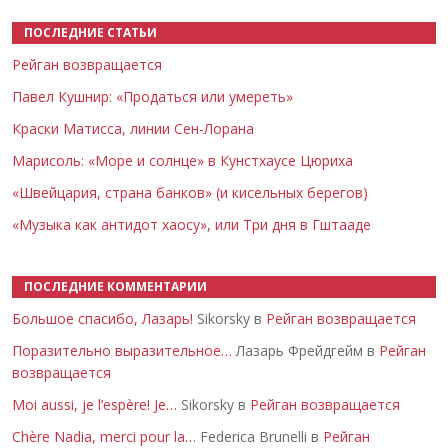
ПОСЛЕДНИЕ СТАТЬИ
Рейган возвращается
Павел Кушнир: «Продаться или умереть»
Краски Матисса, линии Сен-Лорана
Марисоль: «Море и солнце» в Кунстхаусе Цюриха
«Швейцария, страна банков» (и кисельных берегов)
«Музыка как антидот хаосу», или Три дня в Гштааде
ПОСЛЕДНИЕ КОММЕНТАРИИ
Большое спасибо, Лазарь!
Sikorsky в
Рейган возвращается
Поразительно выразительное…
Лазарь Фрейдгейм в
Рейган
возвращается
Moi aussi, je l’espère! Je…
Sikorsky в
Рейган возвращается
Chère Nadia, merci pour la…
Federica Brunelli в
Рейган