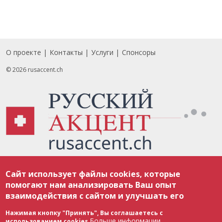
О проекте
Контакты
Услуги
Спонсоры
Footer
© 2026 rusaccent.ch
Все материалы, размещенные на веб-сайте rusaccent.ch, охраняются в
Сайт использует файлы cookies, которые
соответствии с законодательством Швейцарии об авторском праве и
международными соглашениями. Полное или частичное использование
помогают нам анализировать Ваш опыт
материалов возможно только с разрешения редакции. В случае полного
взаимодействия с сайтом и улучшать его
или частичного воспроизведения материалов сайта rusaccent.ch,
ОБЯЗАТЕЛЬНА АКТИВНАЯ ГИПЕРССЫЛКА на конкретный заимствованный
текст. Фотоизображения, размещенные редакцией rusaccent.ch, являются
Нажимая кнопку "Принять", Вы соглашаетесь с
ее исключительной собственностью. Полное или частичное
Больше информации
использованием cookies