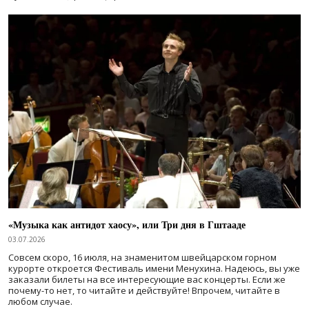
«Музыка как антидот хаосу», или Три дня в Гштааде
03.07.2026
Совсем скоро, 16 июля, на знаменитом швейцарском горном
курорте откроется Фестиваль имени Менухина. Надеюсь, вы уже
заказали билеты на все интересующие вас концерты. Если же
почему-то нет, то читайте и действуйте! Впрочем, читайте в
любом случае.