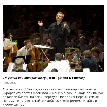
«Музыка как антидот хаосу», или Три дня в Гштааде
03.07.2026
Совсем скоро, 16 июля, на знаменитом швейцарском горном
курорте откроется Фестиваль имени Менухина. Надеюсь, вы уже
заказали билеты на все интересующие вас концерты. Если же
почему-то нет, то читайте и действуйте! Впрочем, читайте в
любом случае.