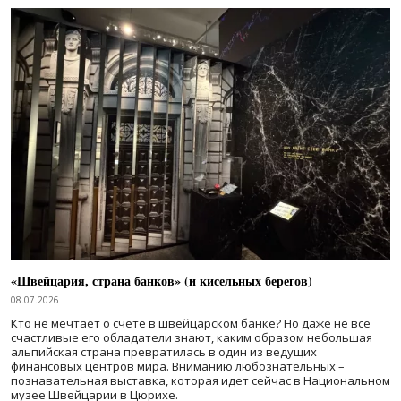
«Швейцария, страна банков» (и кисельных берегов)
08.07.2026
Кто не мечтает о счете в швейцарском банке? Но даже не все
счастливые его обладатели знают, каким образом небольшая
альпийская страна превратилась в один из ведущих
финансовых центров мира. Вниманию любознательных –
познавательная выставка, которая идет сейчас в Национальном
музее Швейцарии в Цюрихе.