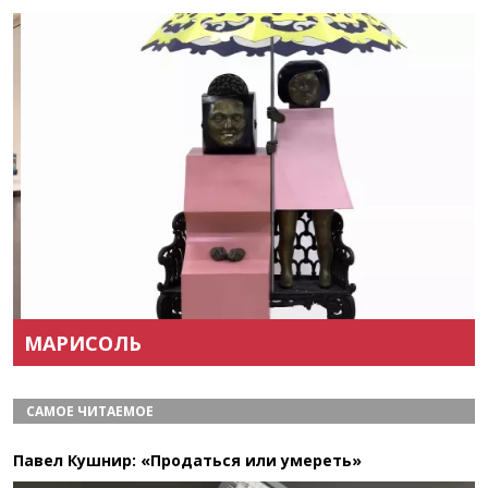
Назад
Вперёд
МАРИСОЛЬ
САМОЕ ЧИТАЕМОЕ
Павел Кушнир: «Продаться или умереть»