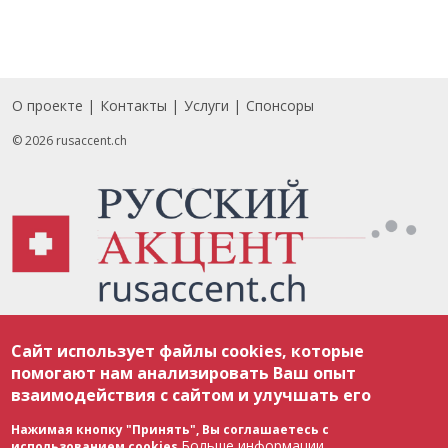
О проекте
Контакты
Услуги
Спонсоры
Footer
© 2026 rusaccent.ch
Все материалы, размещенные на веб-сайте rusaccent.ch, охраняются в
Сайт использует файлы cookies, которые
соответствии с законодательством Швейцарии об авторском праве и
международными соглашениями. Полное или частичное использование
помогают нам анализировать Ваш опыт
материалов возможно только с разрешения редакции. В случае полного
взаимодействия с сайтом и улучшать его
или частичного воспроизведения материалов сайта rusaccent.ch,
ОБЯЗАТЕЛЬНА АКТИВНАЯ ГИПЕРССЫЛКА на конкретный заимствованный
текст. Фотоизображения, размещенные редакцией rusaccent.ch, являются
Нажимая кнопку "Принять", Вы соглашаетесь с
ее исключительной собственностью. Полное или частичное
Больше информации
использованием cookies