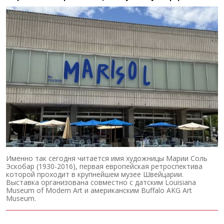
Именно так сегодня читается имя художницы Марии Соль
Эскобар (1930-2016), первая европейская ретроспектива
которой проходит в крупнейшем музее Швейцарии.
Выставка организована совместно с датским Louisiana
Museum of Modern Art и американским Buffalo AKG Art
Museum.