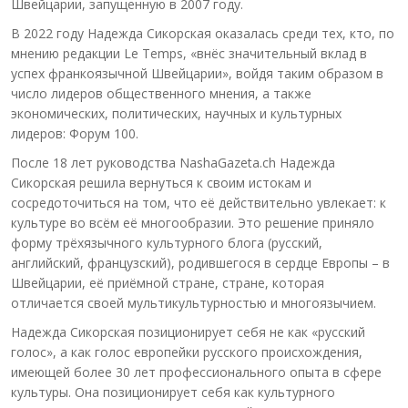
Швейцарии, запущенную в 2007 году.
В 2022 году Надежда Сикорская оказалась среди тех, кто, по
мнению редакции Le Temps, «внёс значительный вклад в
успех франкоязычной Швейцарии», войдя таким образом в
число лидеров общественного мнения, а также
экономических, политических, научных и культурных
лидеров: Форум 100.
После 18 лет руководства NashaGazeta.ch Надежда
Сикорская решила вернуться к своим истокам и
сосредоточиться на том, что её действительно увлекает: к
культуре во всём её многообразии. Это решение приняло
форму трёхязычного культурного блога (русский,
английский, французский), родившегося в сердце Европы – в
Швейцарии, её приёмной стране, стране, которая
отличается своей мультикультурностью и многоязычием.
Надежда Сикорская позиционирует себя не как «русский
голос», а как голос европейки русского происхождения,
имеющей более 30 лет профессионального опыта в сфере
культуры. Она позиционирует себя как культурного