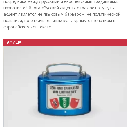
посредника между русскими и европейскими традициями;
название её блога «Русский акцент» отражает эту суть –
акцент является не языковым барьером, не политической
позицией, но отличительным культурным отпечатком в
европейском контексте.
АФИША
Назад
Вперёд