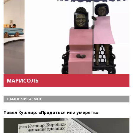
Назад
Вперёд
МАРИСОЛЬ
САМОЕ ЧИТАЕМОЕ
Павел Кушнир: «Продаться или умереть»