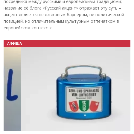
посредника между русскими и европейскими традициями;
название её блога «Русский акцент» отражает эту суть –
акцент является не языковым барьером, не политической
позицией, но отличительным культурным отпечатком в
европейском контексте.
АФИША
Назад
Вперёд