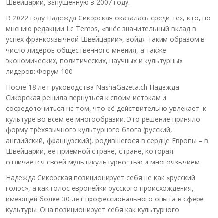
Швейцарии, запущенную в 2007 году.
В 2022 году Надежда Сикорская оказалась среди тех, кто, по
мнению редакции Le Temps, «внёс значительный вклад в
успех франкоязычной Швейцарии», войдя таким образом в
число лидеров общественного мнения, а также
экономических, политических, научных и культурных
лидеров: Форум 100.
После 18 лет руководства NashaGazeta.ch Надежда
Сикорская решила вернуться к своим истокам и
сосредоточиться на том, что её действительно увлекает: к
культуре во всём её многообразии. Это решение приняло
форму трёхязычного культурного блога (русский,
английский, французский), родившегося в сердце Европы – в
Швейцарии, её приёмной стране, стране, которая
отличается своей мультикультурностью и многоязычием.
Надежда Сикорская позиционирует себя не как «русский
голос», а как голос европейки русского происхождения,
имеющей более 30 лет профессионального опыта в сфере
культуры. Она позиционирует себя как культурного