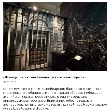
«Швейцария, страна банков» (и кисельных берегов)
08.07.2026
Кто не мечтает о счете в швейцарском банке? Но даже не все
счастливые его обладатели знают, каким образом небольшая
альпийская страна превратилась в один из ведущих
финансовых центров мира. Вниманию любознательных –
познавательная выставка, которая идет сейчас в Национальном
музее Швейцарии в Цюрихе.