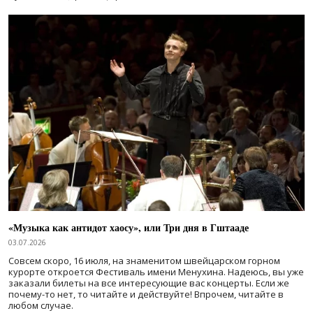
«Музыка как антидот хаосу», или Три дня в Гштааде
03.07.2026
Совсем скоро, 16 июля, на знаменитом швейцарском горном
курорте откроется Фестиваль имени Менухина. Надеюсь, вы уже
заказали билеты на все интересующие вас концерты. Если же
почему-то нет, то читайте и действуйте! Впрочем, читайте в
любом случае.