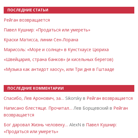
ПОСЛЕДНИЕ СТАТЬИ
Рейган возвращается
Павел Кушнир: «Продаться или умереть»
Краски Матисса, линии Сен-Лорана
Марисоль: «Море и солнце» в Кунстхаусе Цюриха
«Швейцария, страна банков» (и кисельных берегов)
«Музыка как антидот хаосу», или Три дня в Гштааде
ПОСЛЕДНИЕ КОММЕНТАРИИ
Спасибо, Лев Аронович, за…
Sikorsky в
Рейган возвращается
Написано блестяще. Прочитал…
Лев Борщевский в
Рейган
возвращается
Бог даровал Жизнь человеку…
AlexN в
Павел Кушнир:
«Продаться или умереть»