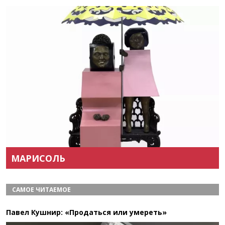
Назад
Вперёд
МАРИСОЛЬ
САМОЕ ЧИТАЕМОЕ
Павел Кушнир: «Продаться или умереть»