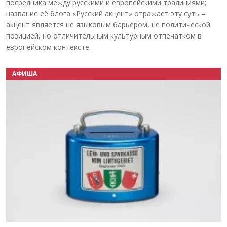
посредника между русскими и европейскими традициями;
название её блога «Русский акцент» отражает эту суть –
акцент является не языковым барьером, не политической
позицией, но отличительным культурным отпечатком в
европейском контексте.
АФИША
Назад
Вперёд