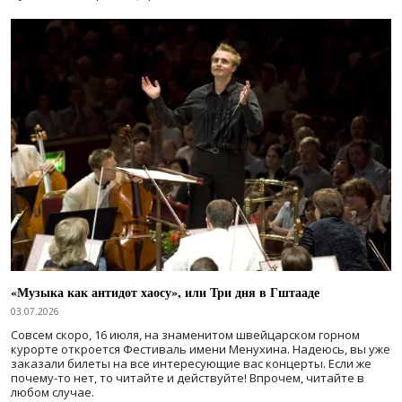
«Музыка как антидот хаосу», или Три дня в Гштааде
03.07.2026
Совсем скоро, 16 июля, на знаменитом швейцарском горном
курорте откроется Фестиваль имени Менухина. Надеюсь, вы уже
заказали билеты на все интересующие вас концерты. Если же
почему-то нет, то читайте и действуйте! Впрочем, читайте в
любом случае.