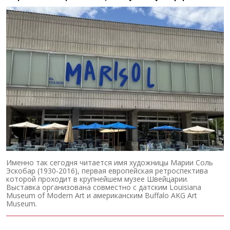
Именно так сегодня читается имя художницы Марии Соль
Эскобар (1930-2016), первая европейская ретроспектива
которой проходит в крупнейшем музее Швейцарии.
Выставка организована совместно с датским Louisiana
Museum of Modern Art и американским Buffalo AKG Art
Museum.