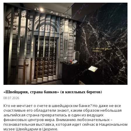
«Швейцария, страна банков» (и кисельных берегов)
08.07.2026
Кто не мечтает о счете в швейцарском банке? Но даже не все
счастливые его обладатели знают, каким образом небольшая
альпийская страна превратилась в один из ведущих
финансовых центров мира. Вниманию любознательных –
познавательная выставка, которая идет сейчас в Национальном
музее Швейцарии в Цюрихе.