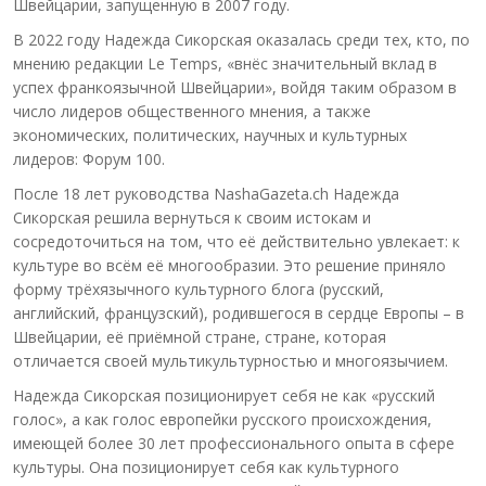
Швейцарии, запущенную в 2007 году.
В 2022 году Надежда Сикорская оказалась среди тех, кто, по
мнению редакции Le Temps, «внёс значительный вклад в
успех франкоязычной Швейцарии», войдя таким образом в
число лидеров общественного мнения, а также
экономических, политических, научных и культурных
лидеров: Форум 100.
После 18 лет руководства NashaGazeta.ch Надежда
Сикорская решила вернуться к своим истокам и
сосредоточиться на том, что её действительно увлекает: к
культуре во всём её многообразии. Это решение приняло
форму трёхязычного культурного блога (русский,
английский, французский), родившегося в сердце Европы – в
Швейцарии, её приёмной стране, стране, которая
отличается своей мультикультурностью и многоязычием.
Надежда Сикорская позиционирует себя не как «русский
голос», а как голос европейки русского происхождения,
имеющей более 30 лет профессионального опыта в сфере
культуры. Она позиционирует себя как культурного