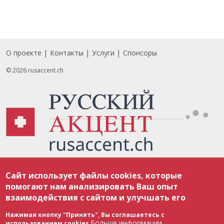
О проекте
Контакты
Услуги
Спонсоры
Footer
© 2026 rusaccent.ch
Все материалы, размещенные на веб-сайте rusaccent.ch, охраняются в
Сайт использует файлы cookies, которые
соответствии с законодательством Швейцарии об авторском праве и
международными соглашениями. Полное или частичное использование
помогают нам анализировать Ваш опыт
материалов возможно только с разрешения редакции. В случае полного
взаимодействия с сайтом и улучшать его
или частичного воспроизведения материалов сайта rusaccent.ch,
ОБЯЗАТЕЛЬНА АКТИВНАЯ ГИПЕРССЫЛКА на конкретный заимствованный
текст. Фотоизображения, размещенные редакцией rusaccent.ch, являются
Нажимая кнопку "Принять", Вы соглашаетесь с
ее исключительной собственностью. Полное или частичное
Больше информации
использованием cookies