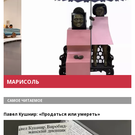
Назад
Вперёд
МАРИСОЛЬ
САМОЕ ЧИТАЕМОЕ
Павел Кушнир: «Продаться или умереть»