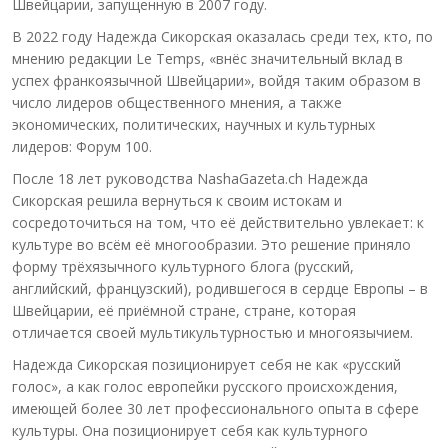
Швейцарии, запущенную в 2007 году.
В 2022 году Надежда Сикорская оказалась среди тех, кто, по
мнению редакции Le Temps, «внёс значительный вклад в
успех франкоязычной Швейцарии», войдя таким образом в
число лидеров общественного мнения, а также
экономических, политических, научных и культурных
лидеров: Форум 100.
После 18 лет руководства NashaGazeta.ch Надежда
Сикорская решила вернуться к своим истокам и
сосредоточиться на том, что её действительно увлекает: к
культуре во всём её многообразии. Это решение приняло
форму трёхязычного культурного блога (русский,
английский, французский), родившегося в сердце Европы – в
Швейцарии, её приёмной стране, стране, которая
отличается своей мультикультурностью и многоязычием.
Надежда Сикорская позиционирует себя не как «русский
голос», а как голос европейки русского происхождения,
имеющей более 30 лет профессионального опыта в сфере
культуры. Она позиционирует себя как культурного