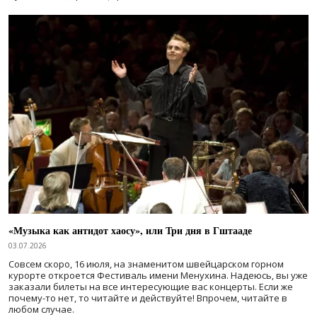
«Музыка как антидот хаосу», или Три дня в Гштааде
03.07.2026
Совсем скоро, 16 июля, на знаменитом швейцарском горном
курорте откроется Фестиваль имени Менухина. Надеюсь, вы уже
заказали билеты на все интересующие вас концерты. Если же
почему-то нет, то читайте и действуйте! Впрочем, читайте в
любом случае.