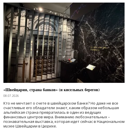
«Швейцария, страна банков» (и кисельных берегов)
08.07.2026
Кто не мечтает о счете в швейцарском банке? Но даже не все
счастливые его обладатели знают, каким образом небольшая
альпийская страна превратилась в один из ведущих
финансовых центров мира. Вниманию любознательных –
познавательная выставка, которая идет сейчас в Национальном
музее Швейцарии в Цюрихе.