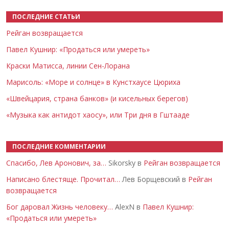
ПОСЛЕДНИЕ СТАТЬИ
Рейган возвращается
Павел Кушнир: «Продаться или умереть»
Краски Матисса, линии Сен-Лорана
Марисоль: «Море и солнце» в Кунстхаусе Цюриха
«Швейцария, страна банков» (и кисельных берегов)
«Музыка как антидот хаосу», или Три дня в Гштааде
ПОСЛЕДНИЕ КОММЕНТАРИИ
Спасибо, Лев Аронович, за…
Sikorsky в
Рейган возвращается
Написано блестяще. Прочитал…
Лев Борщевский в
Рейган
возвращается
Бог даровал Жизнь человеку…
AlexN в
Павел Кушнир:
«Продаться или умереть»