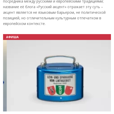
посредника между русскими и европейскими традициями;
название её блога «Русский акцент» отражает эту суть –
акцент является не языковым барьером, не политической
позицией, но отличительным культурным отпечатком в
европейском контексте.
АФИША
Назад
Вперёд