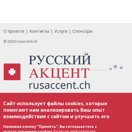
О проекте
Контакты
Услуги
Спонсоры
Footer
© 2026 rusaccent.ch
Все материалы, размещенные на веб-сайте rusaccent.ch, охраняются в
Сайт использует файлы cookies, которые
соответствии с законодательством Швейцарии об авторском праве и
международными соглашениями. Полное или частичное использование
помогают нам анализировать Ваш опыт
материалов возможно только с разрешения редакции. В случае полного
взаимодействия с сайтом и улучшать его
или частичного воспроизведения материалов сайта rusaccent.ch,
ОБЯЗАТЕЛЬНА АКТИВНАЯ ГИПЕРССЫЛКА на конкретный заимствованный
текст. Фотоизображения, размещенные редакцией rusaccent.ch, являются
Нажимая кнопку "Принять", Вы соглашаетесь с
ее исключительной собственностью. Полное или частичное
Больше информации
использованием cookies