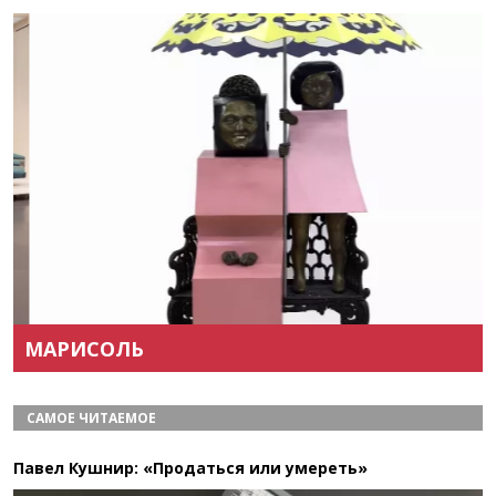
Назад
Вперёд
МАРИСОЛЬ
САМОЕ ЧИТАЕМОЕ
Павел Кушнир: «Продаться или умереть»