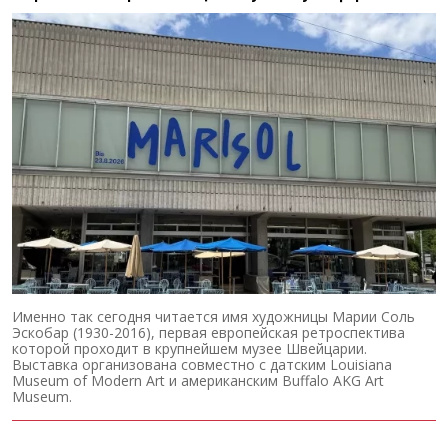
Именно так сегодня читается имя художницы Марии Соль
Эскобар (1930-2016), первая европейская ретроспектива
которой проходит в крупнейшем музее Швейцарии.
Выставка организована совместно с датским Louisiana
Museum of Modern Art и американским Buffalo AKG Art
Museum.