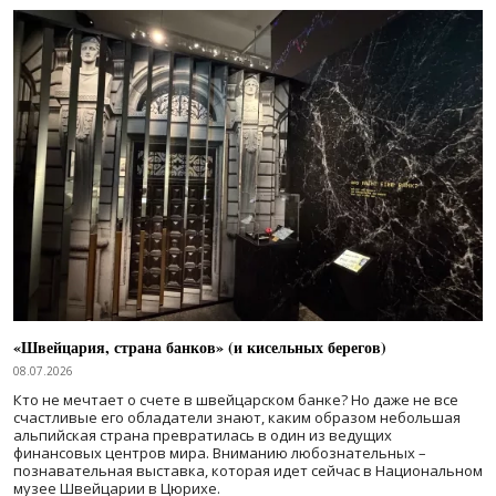
«Швейцария, страна банков» (и кисельных берегов)
08.07.2026
Кто не мечтает о счете в швейцарском банке? Но даже не все
счастливые его обладатели знают, каким образом небольшая
альпийская страна превратилась в один из ведущих
финансовых центров мира. Вниманию любознательных –
познавательная выставка, которая идет сейчас в Национальном
музее Швейцарии в Цюрихе.