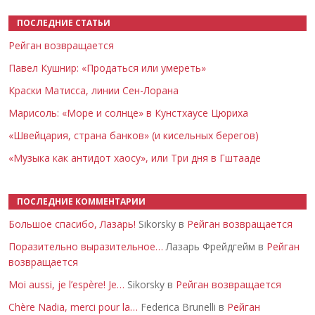
ПОСЛЕДНИЕ СТАТЬИ
Рейган возвращается
Павел Кушнир: «Продаться или умереть»
Краски Матисса, линии Сен-Лорана
Марисоль: «Море и солнце» в Кунстхаусе Цюриха
«Швейцария, страна банков» (и кисельных берегов)
«Музыка как антидот хаосу», или Три дня в Гштааде
ПОСЛЕДНИЕ КОММЕНТАРИИ
Большое спасибо, Лазарь!
Sikorsky в
Рейган возвращается
Поразительно выразительное…
Лазарь Фрейдгейм в
Рейган
возвращается
Moi aussi, je l’espère! Je…
Sikorsky в
Рейган возвращается
Chère Nadia, merci pour la…
Federica Brunelli в
Рейган