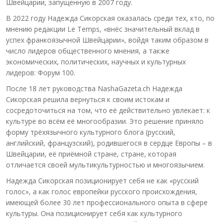
Швейцарии, запущенную в 2007 году.
В 2022 году Надежда Сикорская оказалась среди тех, кто, по
мнению редакции Le Temps, «внёс значительный вклад в
успех франкоязычной Швейцарии», войдя таким образом в
число лидеров общественного мнения, а также
экономических, политических, научных и культурных
лидеров: Форум 100.
После 18 лет руководства NashaGazeta.ch Надежда
Сикорская решила вернуться к своим истокам и
сосредоточиться на том, что её действительно увлекает: к
культуре во всём её многообразии. Это решение приняло
форму трёхязычного культурного блога (русский,
английский, французский), родившегося в сердце Европы – в
Швейцарии, её приёмной стране, стране, которая
отличается своей мультикультурностью и многоязычием.
Надежда Сикорская позиционирует себя не как «русский
голос», а как голос европейки русского происхождения,
имеющей более 30 лет профессионального опыта в сфере
культуры. Она позиционирует себя как культурного