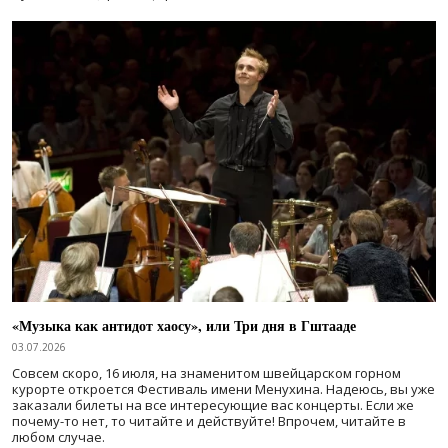
«Музыка как антидот хаосу», или Три дня в Гштааде
03.07.2026
Совсем скоро, 16 июля, на знаменитом швейцарском горном
курорте откроется Фестиваль имени Менухина. Надеюсь, вы уже
заказали билеты на все интересующие вас концерты. Если же
почему-то нет, то читайте и действуйте! Впрочем, читайте в
любом случае.