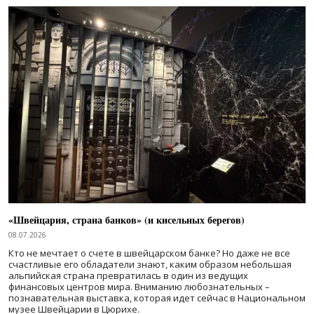
«Швейцария, страна банков» (и кисельных берегов)
08.07.2026
Кто не мечтает о счете в швейцарском банке? Но даже не все
счастливые его обладатели знают, каким образом небольшая
альпийская страна превратилась в один из ведущих
финансовых центров мира. Вниманию любознательных –
познавательная выставка, которая идет сейчас в Национальном
музее Швейцарии в Цюрихе.