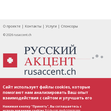
О проекте
Контакты
Услуги
Спонсоры
Footer
© 2026 rusaccent.ch
Все материалы, размещенные на веб-сайте rusaccent.ch, охраняются в
Сайт использует файлы cookies, которые
соответствии с законодательством Швейцарии об авторском праве и
международными соглашениями. Полное или частичное использование
помогают нам анализировать Ваш опыт
материалов возможно только с разрешения редакции. В случае полного
взаимодействия с сайтом и улучшать его
или частичного воспроизведения материалов сайта rusaccent.ch,
ОБЯЗАТЕЛЬНА АКТИВНАЯ ГИПЕРССЫЛКА на конкретный заимствованный
текст. Фотоизображения, размещенные редакцией rusaccent.ch, являются
Нажимая кнопку "Принять", Вы соглашаетесь с
ее исключительной собственностью. Полное или частичное
Больше информации
использованием cookies