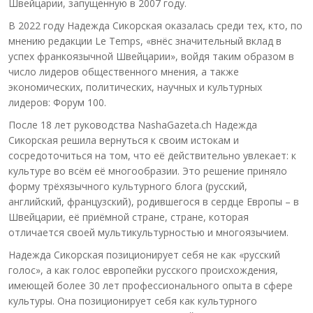
Швейцарии, запущенную в 2007 году.
В 2022 году Надежда Сикорская оказалась среди тех, кто, по
мнению редакции Le Temps, «внёс значительный вклад в
успех франкоязычной Швейцарии», войдя таким образом в
число лидеров общественного мнения, а также
экономических, политических, научных и культурных
лидеров: Форум 100.
После 18 лет руководства NashaGazeta.ch Надежда
Сикорская решила вернуться к своим истокам и
сосредоточиться на том, что её действительно увлекает: к
культуре во всём её многообразии. Это решение приняло
форму трёхязычного культурного блога (русский,
английский, французский), родившегося в сердце Европы – в
Швейцарии, её приёмной стране, стране, которая
отличается своей мультикультурностью и многоязычием.
Надежда Сикорская позиционирует себя не как «русский
голос», а как голос европейки русского происхождения,
имеющей более 30 лет профессионального опыта в сфере
культуры. Она позиционирует себя как культурного