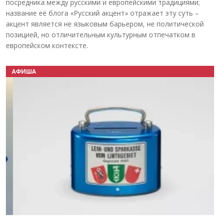
посредника между русскими и европейскими традициями;
название её блога «Русский акцент» отражает эту суть –
акцент является не языковым барьером, не политической
позицией, но отличительным культурным отпечатком в
европейском контексте.
АФИША
Назад
Вперёд