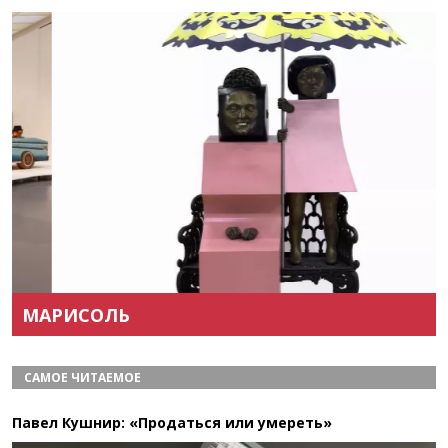
Назад
Вперёд
МАРИСОЛЬ
САМОЕ ЧИТАЕМОЕ
Павел Кушнир: «Продаться или умереть»