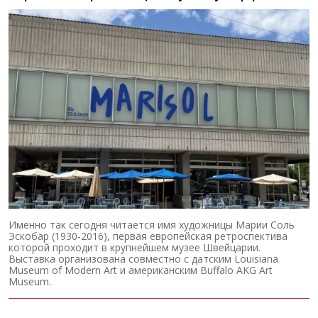
Именно так сегодня читается имя художницы Марии Соль
Эскобар (1930-2016), первая европейская ретроспектива
которой проходит в крупнейшем музее Швейцарии.
Выставка организована совместно с датским Louisiana
Museum of Modern Art и американским Buffalo AKG Art
Museum.