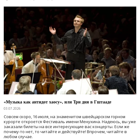
«Музыка как антидот хаосу», или Три дня в Гштааде
03.07.2026
Совсем скоро, 16 июля, на знаменитом швейцарском горном
курорте откроется Фестиваль имени Менухина. Надеюсь, вы уже
заказали билеты на все интересующие вас концерты. Если же
почему-то нет, то читайте и действуйте! Впрочем, читайте в
любом случае.