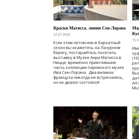
Краски Матисса, линии Сен-Лорана
Мар
Ку
22.07.2026
15.0
Если этим летом или в бархатный
сезон вы окажетесь на Лазурном
Име
берегу, постарайтесь посетить
ху
выставку в Музее Анри Матисса в
(19
Ницце, временно приютившем
рет
часть коллекции парижского музея
кр
Ива Сен-Лорана. Два великих
Выс
француза никогда не встречались,
дат
но их диалог состоялся!
Art
Mu