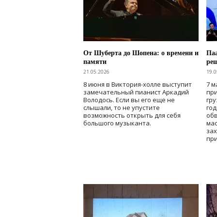
От Шуберта до Шопена: о времени и
Паа
памяти
ре
21.05.2026
19.0
8 июня в Виктория-холле выступит
7 м
замечательный пианист Аркадий
при
Володось. Если вы его еще не
гру
слышали, то не упустите
го
возможность открыть для себя
об
большого музыканта.
мас
зах
при