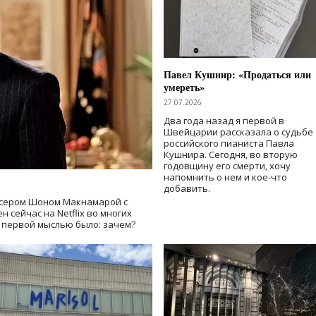
Павел Кушнир: «Продаться или
умереть»
27.07.2026
Два года назад я первой в
Швейцарии рассказала о судьбе
российского пианиста Павла
Кушнира. Сегодня, во вторую
годовщину его смерти, хочу
напомнить о нем и кое-что
добавить.
сером Шоном Макнамарой с
 сейчас на Netflix во многих
й первой мыслью было: зачем?