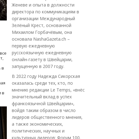
Женеве и опыта в должности
директора по коммуникациям в
организации Международный
Зелёный Крест, основанной
Михаилом Горбачёвым, она
основала NashaGazeta.ch –
первую ежедневную
русскоязычную ежедневную
все
т,
онлайн-газету в Швейцарии,
запущенную в 2007 году.
 в
В 2022 году Надежда Сикорская
ная
оказалась среди тех, кто, по
мнению редакции Le Temps, «внёс
 в
значительный вклад в успех
франкоязычной Швейцарии»,
войдя таким образом в число
лидеров общественного мнения,
а также экономических,
политических, научных и
культурных лидеров: Форум 100.