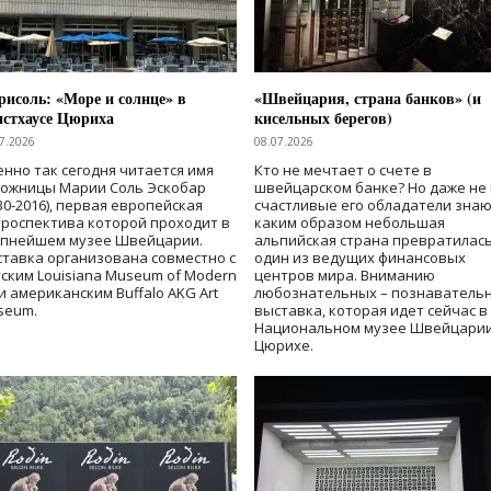
исоль: «Море и солнце» в
«Швейцария, страна банков» (и
нстхаусе Цюриха
кисельных берегов)
7.2026
08.07.2026
нно так сегодня читается имя
Кто не мечтает о счете в
дожницы Марии Соль Эскобар
швейцарском банке? Но даже не 
30-2016), первая европейская
счастливые его обладатели знаю
роспектива которой проходит в
каким образом небольшая
упнейшем музее Швейцарии.
альпийская страна превратилась
тавка организована совместно с
один из ведущих финансовых
ским Louisiana Museum of Modern
центров мира. Вниманию
 и американским Buffalo AKG Art
любознательных – познаватель
seum.
выставка, которая идет сейчас в
Национальном музее Швейцарии
Цюрихе.