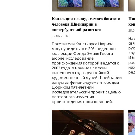
Коллекция некогда самого богатого
Пик
человека Швейцарии в
кон
«петербургской развеске»
28.0
02.06.2026
Наз
свя
Посетители Кунстхауса Цюриха
рус
могут увидеть все 205 шедевров
зад
коллекции Фонда Эмиля Георга
И б
Бюрле, исследование
рас
происхождения которой ведется с
нах
2002 года. А начиная с весны
ред
нынешнего года крупнейший
художественный музей Швейцарии
запустил финансируемый городом
Цюрихом пятилетний
исследовательский проект с целью
повторного изучения
происхождения произведений.