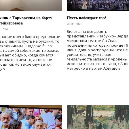
ник с Тарковским на борту
Пусть побеждает хор!
тейнеровоза
26.05.2026
5.2026
Билеты на все девять
представлений «Набукко» Верди
вание моего блога предполагает
миланском театре Ла Скала,
зь с чем-то, пусть не русским, то
последний из которых пройдет 9
скоязычным – надо же было
июня, давно распроданы. Что не
ать самой себе какие-то рамки.
удивительно, учитывая
ывает обидно, когда хочется
гениальность музыки и уровень
сказать о чем-то, а связь не
исполнительского состава, с Анн
одится. Но такое случается
Нетребко в партии Абигайль.
ко.