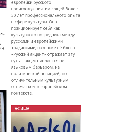
европейки русского
происхождения, имеющей более
30 лет профессионального опыта
в сфере культуры. Она
позиционирует себя как
оль
культурного посредника между
русскими и европейскими
s
традициями; название её блога
дии
«Русский акцент» отражает эту
суть – акцент является не
языковым барьером, не
политической позицией, но
отличительным культурным
отпечатком в европейском
контексте.
АФИША