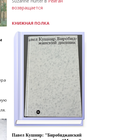
Suzanne Hurter в
Рейган
возвращается
КНИЖНАЯ ПОЛКА
м
ера
ную
ля.
Павел Кушнир: "Биробиджанский