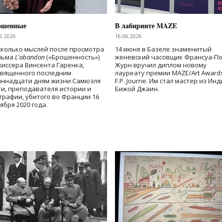
ошенные
В лабиринте MAZE
6.2026
16.06.2026
колько мыслей после просмотра
14 июня в Базеле знаменитый
льма
L'abandon
(«Брошенность»)
женевский часовщик Франсуа-П
иссера Винсента Гаренка,
Журн вручил диплом новому
священного последним
лауреату премии MAZE/Art Award
иннадцати дням жизни Самюэля
F.P. Journe. Им стал мастер из Ин
и, преподавателя истории и
Бижой Джаин.
графии, убитого во Франции 16
ября 2020 года.