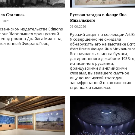
ело Сталина»
Русская загадка в Фонде Яна
Михальского
6.2026
05.06.2026
озаннском издательстве Éditions
r sur Blanc вышел французский
Русский акцент в коллекции Art Br
ревод романа Джайлса Милтона,
Я совершенно не ожидала
полненный Флоранс Герц.
обнаружить его на выставке Écrit
d’Art Brut в Фонде Яна Михальског
Все началось с листка бумаги,
датированного декабрем 1938 го
исписанного русскими,
французскими и английскими
словами, вызвавшего смутное
ощущение чужой трагедии,
зашифрованной в хаотических
строчках и символах.