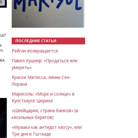
Назад
Вперёд
ut?
ПОСЛЕДНИЕ СТАТЬИ
s
о.
Рейган возвращается
да,
Павел Кушнир: «Продаться или
умереть»
Краски Матисса, линии Сен-
Лорана
Марисоль: «Море и солнце» в
Кунстхаусе Цюриха
«Швейцария, страна банков» (и
кисельных берегов)
«Музыка как антидот хаосу», или
Три дня в Гштааде