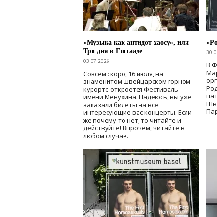
«Музыка как антидот хаосу», или
«Ро
Три дня в Гштааде
30.0
03.07.2026
В 
Мар
Совсем скоро, 16 июля, на
ор
знаменитом швейцарском горном
Ро
курорте откроется Фестиваль
па
имени Менухина. Надеюсь, вы уже
Шв
заказали билеты на все
Пар
интересующие вас концерты. Если
же почему-то нет, то читайте и
действуйте! Впрочем, читайте в
любом случае.