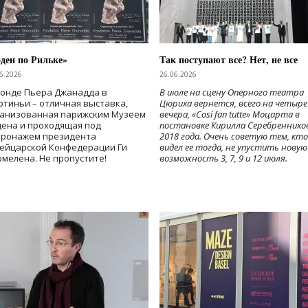
ден по Рильке»
Так поступают все? Нет, не все
6.2026
26.06.2026
Фонде Пьера Джанадда в
В июле на сцену Оперного театра
тиньи – отличная выставка,
Цюриха вернется, всего на четыре
ганизованная парижским Музеем
вечера, «Cosí fan tutte» Моцарта в
дена и проходящая под
постановке Кирилла Серебреннико
тронажем президента
2018 года. Очень советую тем, кто
ейцарской Конфедерации Ги
видел ее тогда, не упустить новую
мелена. Не пропустите!
возможность 3, 7, 9 и 12 июля.