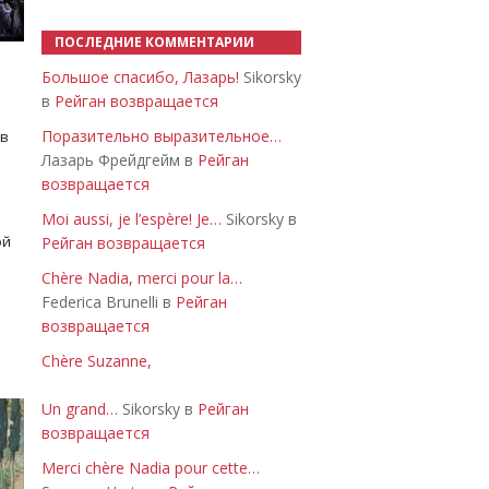
ПОСЛЕДНИЕ КОММЕНТАРИИ
Большое спасибо, Лазарь!
Sikorsky
в
Рейган возвращается
Поразительно выразительное…
 в
Лазарь Фрейдгейм в
Рейган
возвращается
Moi aussi, je l’espère! Je…
Sikorsky в
ой
Рейган возвращается
Chère Nadia, merci pour la…
Federica Brunelli в
Рейган
возвращается
Chère Suzanne,
Un grand…
Sikorsky в
Рейган
возвращается
Merci chère Nadia pour cette…