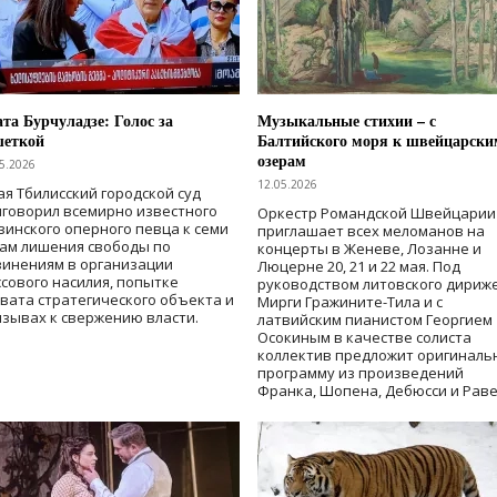
та Бурчуладзе: Голос за
Музыкальные стихии – с
шеткой
Балтийского моря к швейцарски
озерам
5.2026
12.05.2026
ая Тбилисский городской суд
говорил всемирно известного
Оркестр Романдской Швейцарии
зинского оперного певца к семи
приглашает всех меломанов на
дам лишения свободы
по
концерты в Женеве, Лозанне и
винениям в организации
Люцерне 20, 21 и 22 мая. Под
сового насилия, попытке
руководством литовского дириж
вата стратегического объекта и
Мирги Гражините-Тила и с
зывах к свержению власти
.
латвийским пианистом Георгием
Осокиным в качестве солиста
коллектив предложит оригиналь
программу из произведений
Франка, Шопена, Дебюсси и Раве