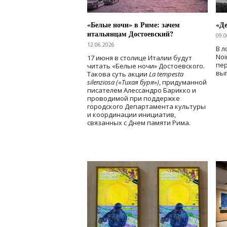
«Белые ночи» в Риме: зачем
«Д
итальянцам Достоевский?
09.0
12.06.2026
В л
Noi
17 июня в столице Италии будут
пе
читать «Белые ночи» Достоевского.
вы
Такова суть акции
La tempesta
silenziosa (
«
Тихая буря
»
)
, придуманной
писателем Алессандро Барикко и
проводимой при поддержке
городского Департамента культуры
и координации инициатив,
связанных с Днем памяти Рима.