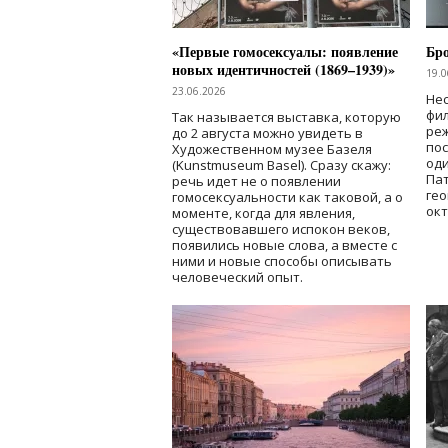
«Первые гомосексуалы: появление
Бр
новых идентичностей (1869–1939)»
19.0
23.06.2026
Нес
фи
Так называется выставка, которую
реж
до 2 августа можно увидеть в
по
Художественном музее Базеля
од
(Kunstmuseum Basel). Сразу скажу:
Пат
речь идет не о появлении
гео
гомосексуальности как таковой, а о
окт
моменте, когда для явления,
существовавшего испокон веков,
появились новые слова, а вместе с
ними и новые способы описывать
человеческий опыт.