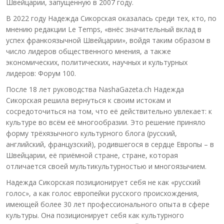
Швейцарии, запущенную в 2007 году.
В 2022 году Надежда Сикорская оказалась среди тех, кто, по
мнению редакции Le Temps, «внёс значительный вклад в
успех франкоязычной Швейцарии», войдя таким образом в
число лидеров общественного мнения, а также
экономических, политических, научных и культурных
лидеров: Форум 100.
После 18 лет руководства NashaGazeta.ch Надежда
Сикорская решила вернуться к своим истокам и
сосредоточиться на том, что её действительно увлекает: к
культуре во всём её многообразии. Это решение приняло
форму трёхязычного культурного блога (русский,
английский, французский), родившегося в сердце Европы – в
Швейцарии, её приёмной стране, стране, которая
отличается своей мультикультурностью и многоязычием.
Надежда Сикорская позиционирует себя не как «русский
голос», а как голос европейки русского происхождения,
имеющей более 30 лет профессионального опыта в сфере
культуры. Она позиционирует себя как культурного