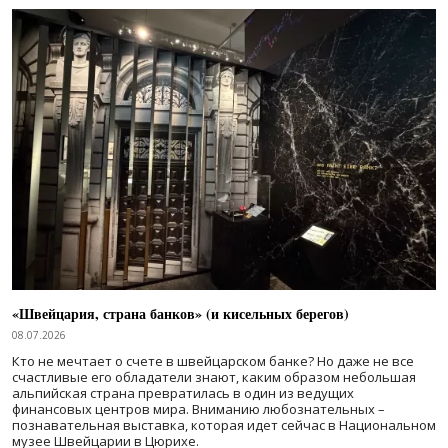
«Швейцария, страна банков» (и кисельных берегов)
08.07.2026
Кто не мечтает о счете в швейцарском банке? Но даже не все
счастливые его обладатели знают, каким образом небольшая
альпийская страна превратилась в один из ведущих
финансовых центров мира. Вниманию любознательных –
познавательная выставка, которая идет сейчас в Национальном
музее Швейцарии в Цюрихе.