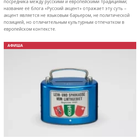
посредника между русскими и европейскими традициями;
название её блога «Русский акцент» отражает эту суть –
акцент является не языковым барьером, не политической
позицией, но отличительным культурным отпечатком в
европейском контексте.
АФИША
Назад
Вперёд