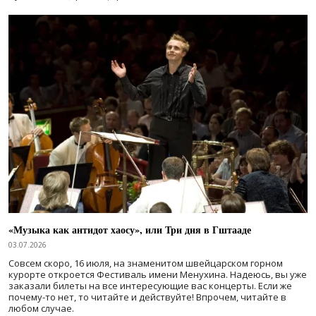
«Музыка как антидот хаосу», или Три дня в Гштааде
03.07.2026
Совсем скоро, 16 июля, на знаменитом швейцарском горном
курорте откроется Фестиваль имени Менухина. Надеюсь, вы уже
заказали билеты на все интересующие вас концерты. Если же
почему-то нет, то читайте и действуйте! Впрочем, читайте в
любом случае.