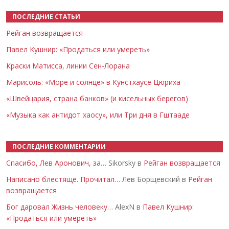
ПОСЛЕДНИЕ СТАТЬИ
Рейган возвращается
Павел Кушнир: «Продаться или умереть»
Краски Матисса, линии Сен-Лорана
Марисоль: «Море и солнце» в Кунстхаусе Цюриха
«Швейцария, страна банков» (и кисельных берегов)
«Музыка как антидот хаосу», или Три дня в Гштааде
ПОСЛЕДНИЕ КОММЕНТАРИИ
Спасибо, Лев Аронович, за…
Sikorsky в
Рейган возвращается
Написано блестяще. Прочитал…
Лев Борщевский в
Рейган
возвращается
Бог даровал Жизнь человеку…
AlexN в
Павел Кушнир:
«Продаться или умереть»