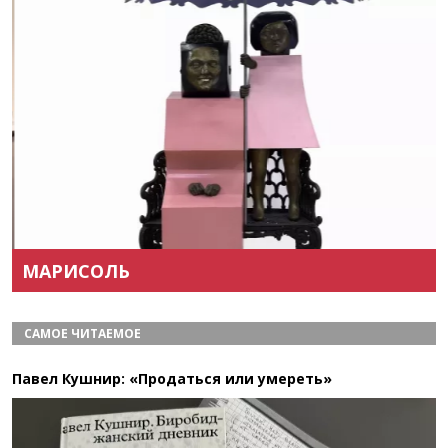
Назад
Вперёд
МАРИСОЛЬ
САМОЕ ЧИТАЕМОЕ
Павел Кушнир: «Продаться или умереть»