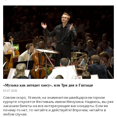
«Музыка как антидот хаосу», или Три дня в Гштааде
03.07.2026
Совсем скоро, 16 июля, на знаменитом швейцарском горном
курорте откроется Фестиваль имени Менухина. Надеюсь, вы уже
заказали билеты на все интересующие вас концерты. Если же
почему-то нет, то читайте и действуйте! Впрочем, читайте в
любом случае.