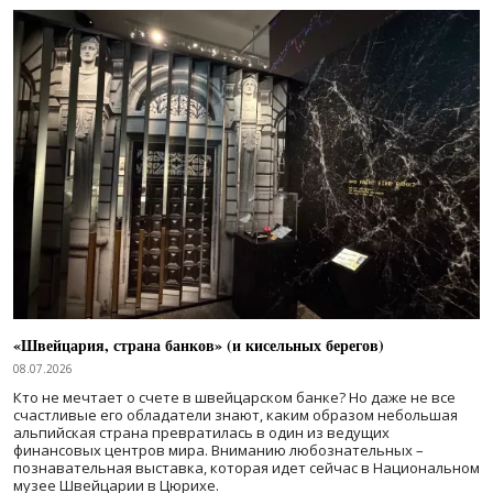
«Швейцария, страна банков» (и кисельных берегов)
08.07.2026
Кто не мечтает о счете в швейцарском банке? Но даже не все
счастливые его обладатели знают, каким образом небольшая
альпийская страна превратилась в один из ведущих
финансовых центров мира. Вниманию любознательных –
познавательная выставка, которая идет сейчас в Национальном
музее Швейцарии в Цюрихе.