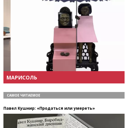
Назад
Вперёд
МАРИСОЛЬ
САМОЕ ЧИТАЕМОЕ
Павел Кушнир: «Продаться или умереть»