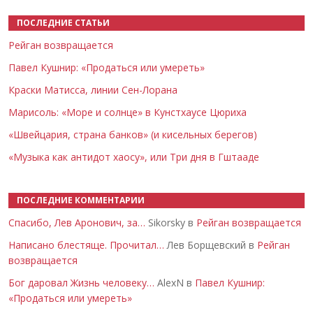
ПОСЛЕДНИЕ СТАТЬИ
Рейган возвращается
Павел Кушнир: «Продаться или умереть»
Краски Матисса, линии Сен-Лорана
Марисоль: «Море и солнце» в Кунстхаусе Цюриха
«Швейцария, страна банков» (и кисельных берегов)
«Музыка как антидот хаосу», или Три дня в Гштааде
ПОСЛЕДНИЕ КОММЕНТАРИИ
Спасибо, Лев Аронович, за…
Sikorsky в
Рейган возвращается
Написано блестяще. Прочитал…
Лев Борщевский в
Рейган
возвращается
Бог даровал Жизнь человеку…
AlexN в
Павел Кушнир:
«Продаться или умереть»