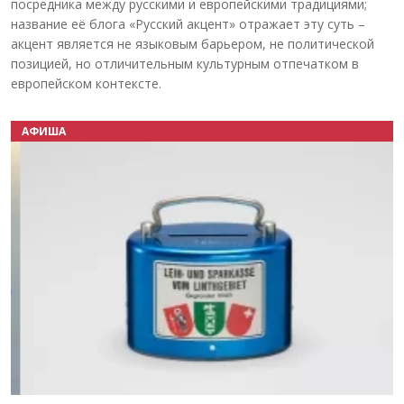
посредника между русскими и европейскими традициями;
название её блога «Русский акцент» отражает эту суть –
акцент является не языковым барьером, не политической
позицией, но отличительным культурным отпечатком в
европейском контексте.
АФИША
Назад
Вперёд