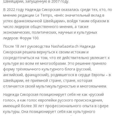
Швейцарии, запущенную в 2007 году.
В 2022 году Надежда Сикорская оказалась среди тех, кто, по
мнению редакции Le Temps, «внёс значительный вклад в
успех франкоязычной Швейцарии», войдя таким образом в
число лидеров общественного мнения, а также
экономических, политических, научных и культурных
лидеров: Форум 100.
После 18 лет руководства NashaGazeta.ch Надежда
Сикорская решила вернуться к своим истокам и
сосредоточиться на том, что её действительно увлекает: к
культуре во всём её многообразии. Это решение приняло
форму трёхязычного культурного блога (русский,
английский, французский), родившегося в сердце Европы – в
Швейцарии, её приёмной стране, стране, которая
отличается своей мультикультурностью и многоязычием.
Надежда Сикорская позиционирует себя не как «русский
голос», а как голос европейки русского происхождения,
имеющей более 30 лет профессионального опыта в сфере
культуры. Она позиционирует себя как культурного