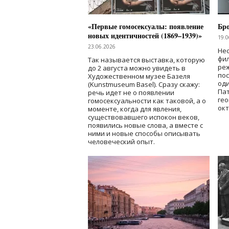
«Первые гомосексуалы: появление
Бр
новых идентичностей (1869–1939)»
19.0
23.06.2026
Нес
фи
Так называется выставка, которую
реж
до 2 августа можно увидеть в
по
Художественном музее Базеля
од
(Kunstmuseum Basel). Сразу скажу:
Пат
речь идет не о появлении
гео
гомосексуальности как таковой, а о
окт
моменте, когда для явления,
существовавшего испокон веков,
появились новые слова, а вместе с
ними и новые способы описывать
человеческий опыт.