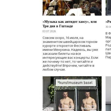
«Музыка как антидот хаосу», или
«Ро
Три дня в Гштааде
30.0
03.07.2026
В 
Мар
Совсем скоро, 16 июля, на
ор
знаменитом швейцарском горном
Ро
курорте откроется Фестиваль
па
имени Менухина. Надеюсь, вы уже
Шв
заказали билеты на все
Пар
интересующие вас концерты. Если
же почему-то нет, то читайте и
действуйте! Впрочем, читайте в
любом случае.