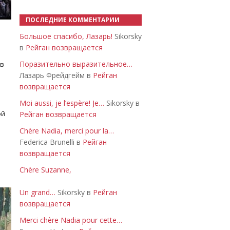
ПОСЛЕДНИЕ КОММЕНТАРИИ
Большое спасибо, Лазарь!
Sikorsky
в
Рейган возвращается
Поразительно выразительное…
 в
Лазарь Фрейдгейм в
Рейган
возвращается
Moi aussi, je l’espère! Je…
Sikorsky в
ой
Рейган возвращается
Chère Nadia, merci pour la…
Federica Brunelli в
Рейган
возвращается
Chère Suzanne,
Un grand…
Sikorsky в
Рейган
возвращается
Merci chère Nadia pour cette…