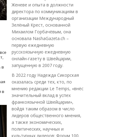
Женеве и опыта в должности
директора по коммуникациям в
организации Международный
Зелёный Крест, основанной
Михаилом Горбачёвым, она
основала NashaGazeta.ch –
первую ежедневную
русскоязычную ежедневную
все
т,
онлайн-газету в Швейцарии,
запущенную в 2007 году.
 в
В 2022 году Надежда Сикорская
ная
оказалась среди тех, кто, по
мнению редакции Le Temps, «внёс
 в
значительный вклад в успех
франкоязычной Швейцарии»,
войдя таким образом в число
лидеров общественного мнения,
а также экономических,
политических, научных и
культурных лидеров: Форум 100.