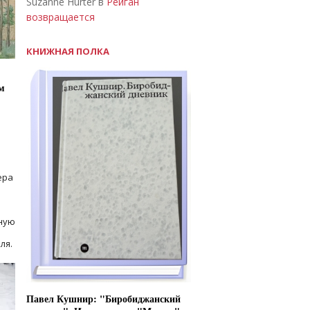
Suzanne Hurter в
Рейган
возвращается
КНИЖНАЯ ПОЛКА
м
ера
ную
ля.
Павел Кушнир: "Биробиджанский