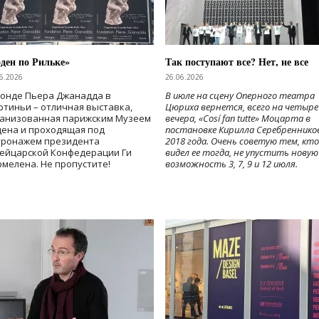
ден по Рильке»
Так поступают все? Нет, не все
6.2026
26.06.2026
Фонде Пьера Джанадда в
В июле на сцену Оперного театра
тиньи – отличная выставка,
Цюриха вернется, всего на четыре
ганизованная парижским Музеем
вечера, «Cosí fan tutte» Моцарта в
дена и проходящая под
постановке Кирилла Серебреннико
тронажем президента
2018 года. Очень советую тем, кто
ейцарской Конфедерации Ги
видел ее тогда, не упустить новую
мелена. Не пропустите!
возможность 3, 7, 9 и 12 июля.