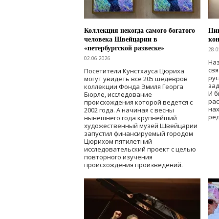
Коллекция некогда самого богатого
Пик
человека Швейцарии в
кон
«петербургской развеске»
28.0
02.06.2026
Наз
свя
Посетители Кунстхауса Цюриха
рус
могут увидеть все 205 шедевров
зад
коллекции Фонда Эмиля Георга
И б
Бюрле, исследование
рас
происхождения которой ведется с
нах
2002 года. А начиная с весны
ред
нынешнего года крупнейший
художественный музей Швейцарии
запустил финансируемый городом
Цюрихом пятилетний
исследовательский проект с целью
повторного изучения
происхождения произведений.