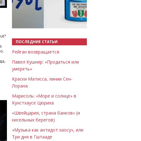
Назад
Вперёд
ut?
ПОСЛЕДНИЕ СТАТЬИ
s
о.
Рейган возвращается
да,
Павел Кушнир: «Продаться или
умереть»
Краски Матисса, линии Сен-
Лорана
Марисоль: «Море и солнце» в
Кунстхаусе Цюриха
«Швейцария, страна банков» (и
кисельных берегов)
«Музыка как антидот хаосу», или
Три дня в Гштааде