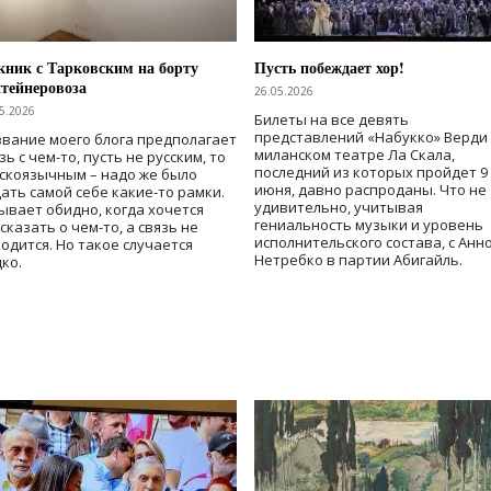
ник с Тарковским на борту
Пусть побеждает хор!
тейнеровоза
26.05.2026
5.2026
Билеты на все девять
представлений «Набукко» Верди
вание моего блога предполагает
миланском театре Ла Скала,
зь с чем-то, пусть не русским, то
последний из которых пройдет 9
скоязычным – надо же было
июня, давно распроданы. Что не
ать самой себе какие-то рамки.
удивительно, учитывая
ывает обидно, когда хочется
гениальность музыки и уровень
сказать о чем-то, а связь не
исполнительского состава, с Анн
одится. Но такое случается
Нетребко в партии Абигайль.
ко.