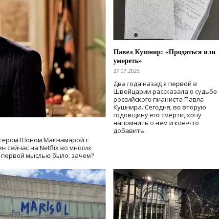
Павел Кушнир: «Продаться или
умереть»
27.07.2026
Два года назад я первой в
Швейцарии рассказала о судьбе
российского пианиста Павла
Кушнира. Сегодня, во вторую
годовщину его смерти, хочу
напомнить о нем и кое-что
добавить.
сером Шоном Макнамарой с
 сейчас на Netflix во многих
й первой мыслью было: зачем?