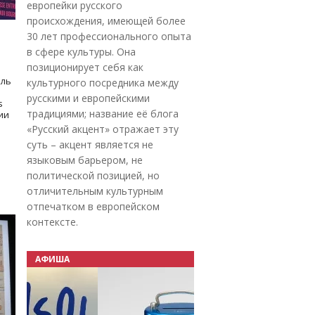
европейки русского
происхождения, имеющей более
30 лет профессионального опыта
в сфере культуры. Она
позиционирует себя как
оль
культурного посредника между
русскими и европейскими
s
традициями; название её блога
дии
«Русский акцент» отражает эту
суть – акцент является не
языковым барьером, не
политической позицией, но
отличительным культурным
отпечатком в европейском
контексте.
АФИША