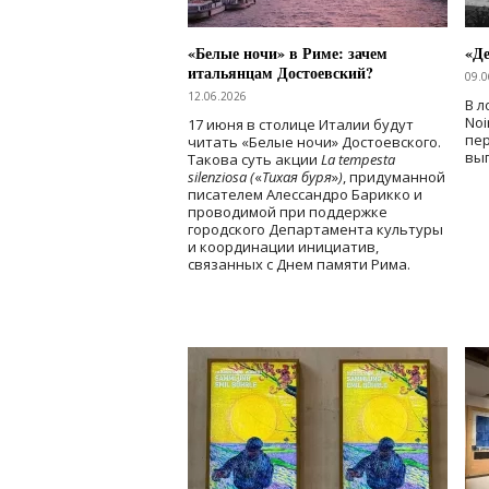
«Белые ночи» в Риме: зачем
«Д
итальянцам Достоевский?
09.0
12.06.2026
В л
Noi
17 июня в столице Италии будут
пе
читать «Белые ночи» Достоевского.
вы
Такова суть акции
La tempesta
silenziosa (
«
Тихая буря
»
)
, придуманной
писателем Алессандро Барикко и
проводимой при поддержке
городского Департамента культуры
и координации инициатив,
связанных с Днем памяти Рима.