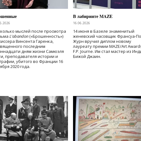
ошенные
В лабиринте MAZE
6.2026
16.06.2026
колько мыслей после просмотра
14 июня в Базеле знаменитый
льма
L'abandon
(«Брошенность»)
женевский часовщик Франсуа-П
иссера Винсента Гаренка,
Журн вручил диплом новому
священного последним
лауреату премии MAZE/Art Award
иннадцати дням жизни Самюэля
F.P. Journe. Им стал мастер из Ин
и, преподавателя истории и
Бижой Джаин.
графии, убитого во Франции 16
ября 2020 года.