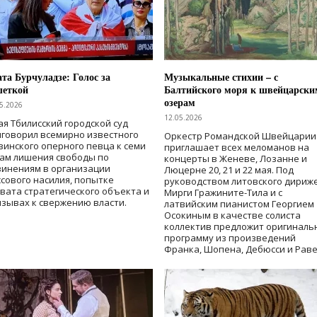
та Бурчуладзе: Голос за
Музыкальные стихии – с
шеткой
Балтийского моря к швейцарски
озерам
5.2026
12.05.2026
ая Тбилисский городской суд
говорил всемирно известного
Оркестр Романдской Швейцарии
зинского оперного певца к семи
приглашает всех меломанов на
дам лишения свободы
по
концерты в Женеве, Лозанне и
винениям в организации
Люцерне 20, 21 и 22 мая. Под
сового насилия, попытке
руководством литовского дириж
вата стратегического объекта и
Мирги Гражините-Тила и с
зывах к свержению власти
.
латвийским пианистом Георгием
Осокиным в качестве солиста
коллектив предложит оригиналь
программу из произведений
Франка, Шопена, Дебюсси и Раве