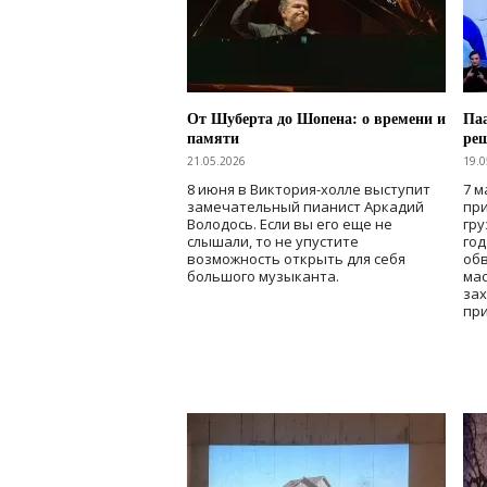
От Шуберта до Шопена: о времени и
Паа
памяти
ре
21.05.2026
19.0
8 июня в Виктория-холле выступит
7 м
замечательный пианист Аркадий
при
Володось. Если вы его еще не
гру
слышали, то не упустите
го
возможность открыть для себя
об
большого музыканта.
мас
зах
при