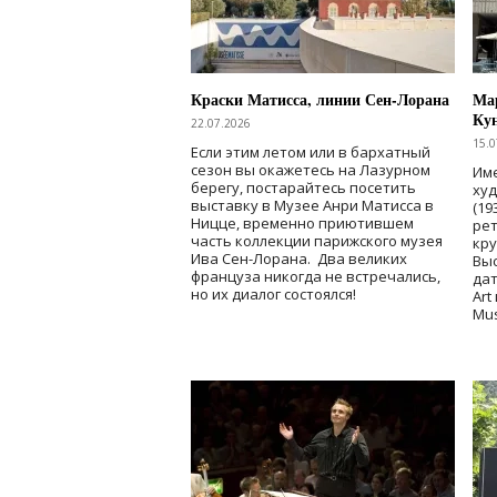
Краски Матисса, линии Сен-Лорана
Мар
Ку
22.07.2026
15.0
Если этим летом или в бархатный
сезон вы окажетесь на Лазурном
Име
берегу, постарайтесь посетить
ху
выставку в Музее Анри Матисса в
(19
Ницце, временно приютившем
рет
часть коллекции парижского музея
кр
Ива Сен-Лорана. Два великих
Выс
француза никогда не встречались,
дат
но их диалог состоялся!
Art
Mu