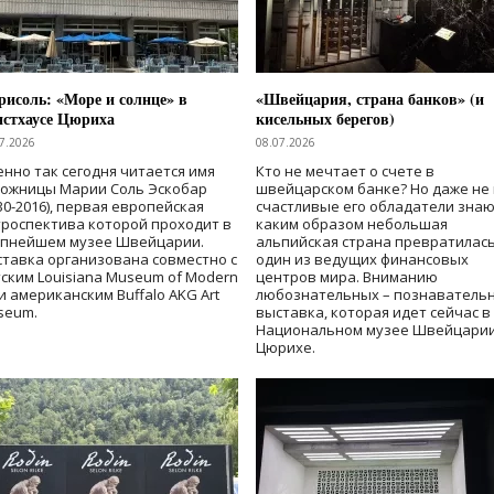
исоль: «Море и солнце» в
«Швейцария, страна банков» (и
нстхаусе Цюриха
кисельных берегов)
7.2026
08.07.2026
нно так сегодня читается имя
Кто не мечтает о счете в
дожницы Марии Соль Эскобар
швейцарском банке? Но даже не 
30-2016), первая европейская
счастливые его обладатели знаю
роспектива которой проходит в
каким образом небольшая
упнейшем музее Швейцарии.
альпийская страна превратилась
тавка организована совместно с
один из ведущих финансовых
ским Louisiana Museum of Modern
центров мира. Вниманию
 и американским Buffalo AKG Art
любознательных – познаватель
seum.
выставка, которая идет сейчас в
Национальном музее Швейцарии
Цюрихе.