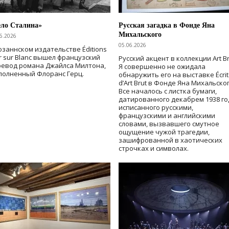
ело Сталина»
Русская загадка в Фонде Яна
Михальского
6.2026
05.06.2026
озаннском издательстве Éditions
r sur Blanc вышел французский
Русский акцент в коллекции Art Br
ревод романа Джайлса Милтона,
Я совершенно не ожидала
полненный Флоранс Герц.
обнаружить его на выставке Écrit
d’Art Brut в Фонде Яна Михальског
Все началось с листка бумаги,
датированного декабрем 1938 го
исписанного русскими,
французскими и английскими
словами, вызвавшего смутное
ощущение чужой трагедии,
зашифрованной в хаотических
строчках и символах.