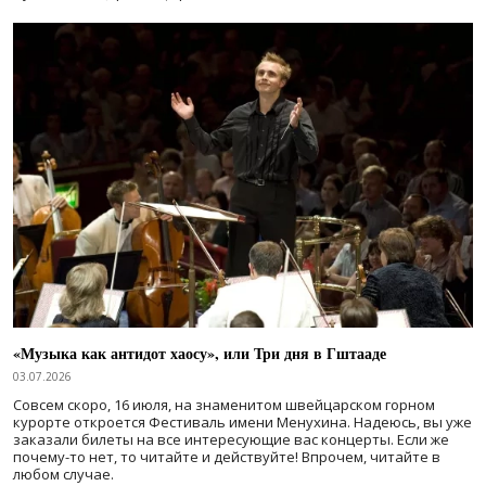
«Музыка как антидот хаосу», или Три дня в Гштааде
03.07.2026
Совсем скоро, 16 июля, на знаменитом швейцарском горном
курорте откроется Фестиваль имени Менухина. Надеюсь, вы уже
заказали билеты на все интересующие вас концерты. Если же
почему-то нет, то читайте и действуйте! Впрочем, читайте в
любом случае.