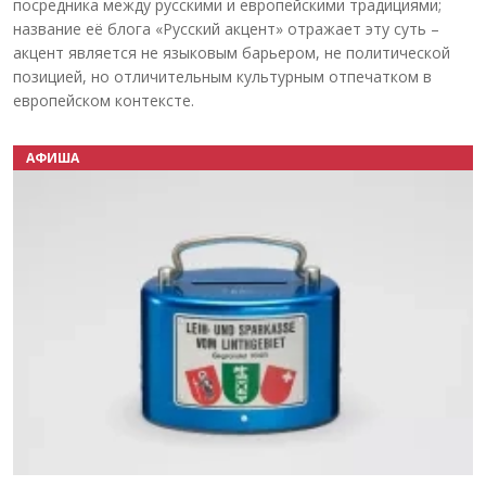
посредника между русскими и европейскими традициями;
название её блога «Русский акцент» отражает эту суть –
акцент является не языковым барьером, не политической
позицией, но отличительным культурным отпечатком в
европейском контексте.
АФИША
Назад
Вперёд