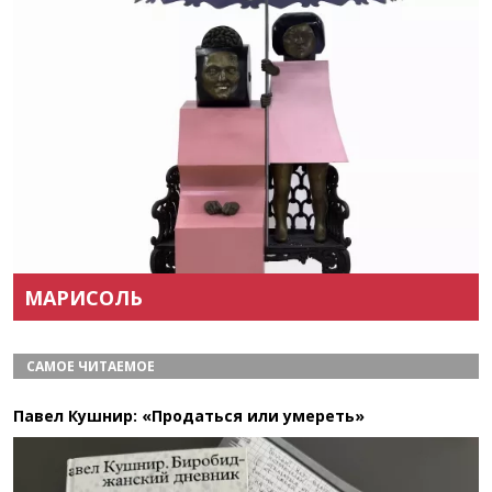
Назад
Вперёд
МАРИСОЛЬ
САМОЕ ЧИТАЕМОЕ
Павел Кушнир: «Продаться или умереть»