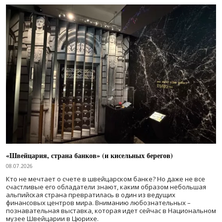
«Швейцария, страна банков» (и кисельных берегов)
08.07.2026
Кто не мечтает о счете в швейцарском банке? Но даже не все
счастливые его обладатели знают, каким образом небольшая
альпийская страна превратилась в один из ведущих
финансовых центров мира. Вниманию любознательных –
познавательная выставка, которая идет сейчас в Национальном
музее Швейцарии в Цюрихе.