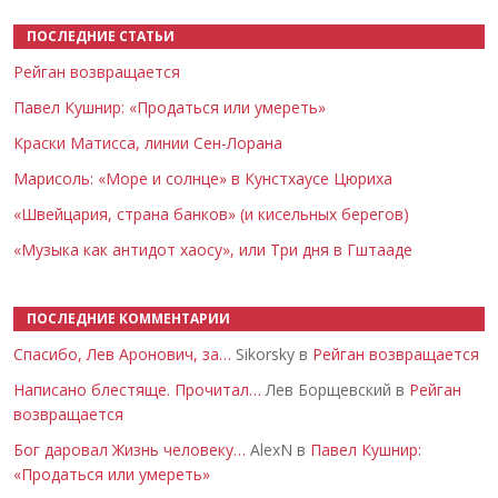
ПОСЛЕДНИЕ СТАТЬИ
Рейган возвращается
Павел Кушнир: «Продаться или умереть»
Краски Матисса, линии Сен-Лорана
Марисоль: «Море и солнце» в Кунстхаусе Цюриха
«Швейцария, страна банков» (и кисельных берегов)
«Музыка как антидот хаосу», или Три дня в Гштааде
ПОСЛЕДНИЕ КОММЕНТАРИИ
Спасибо, Лев Аронович, за…
Sikorsky в
Рейган возвращается
Написано блестяще. Прочитал…
Лев Борщевский в
Рейган
возвращается
Бог даровал Жизнь человеку…
AlexN в
Павел Кушнир:
«Продаться или умереть»