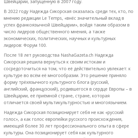
Швейцарии, запущенную в 2007 году.
В 2022 году Надежда Сикорская оказалась среди тех, кто, по
мнению редакции Le Temps, «внёс значительный вклад в
успех франкоязычной Швейцарии», войдя таким образом в
число лидеров общественного мнения, а также
экономических, политических, научных и культурных
лидеров: Форум 100.
После 18 лет руководства NashaGazeta.ch Надежда
Сикорская решила вернуться к своим истокам и
сосредоточиться на том, что её действительно увлекает: к
культуре во всём её многообразии. Это решение приняло
форму трёхязычного культурного блога (русский,
английский, французский), родившегося в сердце Европы – в
Швейцарии, её приёмной стране, стране, которая
отличается своей мультикультурностью и многоязычием.
Надежда Сикорская позиционирует себя не как «русский
голос», а как голос европейки русского происхождения,
имеющей более 30 лет профессионального опыта в сфере
культуры. Она позиционирует себя как культурного