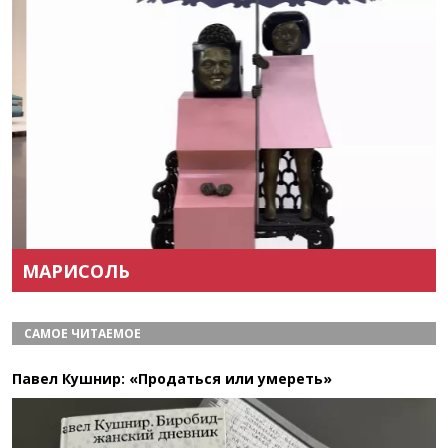
Назад
Вперёд
МАРИСОЛЬ
САМОЕ ЧИТАЕМОЕ
Павел Кушнир: «Продаться или умереть»