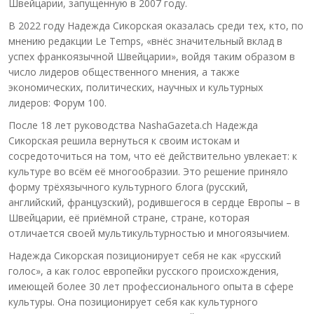
Швейцарии, запущенную в 2007 году.
В 2022 году Надежда Сикорская оказалась среди тех, кто, по
мнению редакции Le Temps, «внёс значительный вклад в
успех франкоязычной Швейцарии», войдя таким образом в
число лидеров общественного мнения, а также
экономических, политических, научных и культурных
лидеров: Форум 100.
После 18 лет руководства NashaGazeta.ch Надежда
Сикорская решила вернуться к своим истокам и
сосредоточиться на том, что её действительно увлекает: к
культуре во всём её многообразии. Это решение приняло
форму трёхязычного культурного блога (русский,
английский, французский), родившегося в сердце Европы – в
Швейцарии, её приёмной стране, стране, которая
отличается своей мультикультурностью и многоязычием.
Надежда Сикорская позиционирует себя не как «русский
голос», а как голос европейки русского происхождения,
имеющей более 30 лет профессионального опыта в сфере
культуры. Она позиционирует себя как культурного