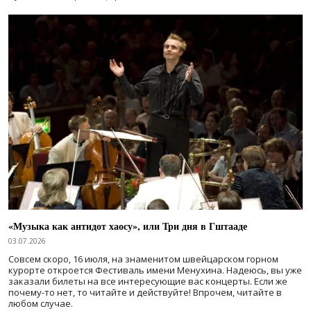
«Музыка как антидот хаосу», или Три дня в Гштааде
03.07.2026
Совсем скоро, 16 июля, на знаменитом швейцарском горном
курорте откроется Фестиваль имени Менухина. Надеюсь, вы уже
заказали билеты на все интересующие вас концерты. Если же
почему-то нет, то читайте и действуйте! Впрочем, читайте в
любом случае.