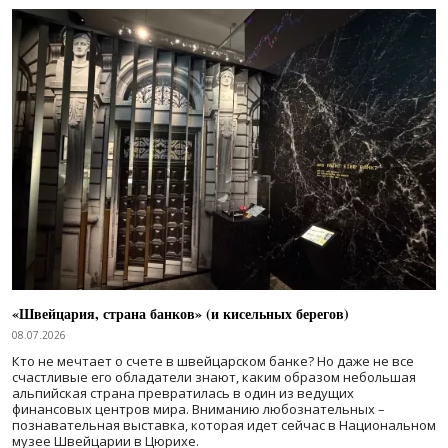
«Швейцария, страна банков» (и кисельных берегов)
08.07.2026
Кто не мечтает о счете в швейцарском банке? Но даже не все
счастливые его обладатели знают, каким образом небольшая
альпийская страна превратилась в один из ведущих
финансовых центров мира. Вниманию любознательных –
познавательная выставка, которая идет сейчас в Национальном
музее Швейцарии в Цюрихе.