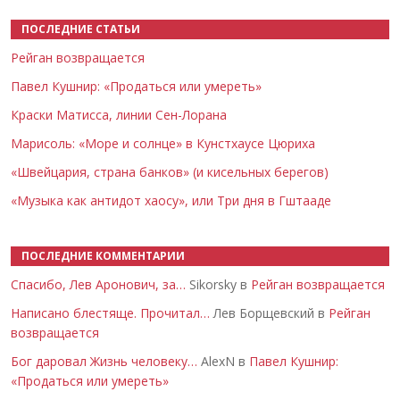
ПОСЛЕДНИЕ СТАТЬИ
Рейган возвращается
Павел Кушнир: «Продаться или умереть»
Краски Матисса, линии Сен-Лорана
Марисоль: «Море и солнце» в Кунстхаусе Цюриха
«Швейцария, страна банков» (и кисельных берегов)
«Музыка как антидот хаосу», или Три дня в Гштааде
ПОСЛЕДНИЕ КОММЕНТАРИИ
Спасибо, Лев Аронович, за…
Sikorsky в
Рейган возвращается
Написано блестяще. Прочитал…
Лев Борщевский в
Рейган
возвращается
Бог даровал Жизнь человеку…
AlexN в
Павел Кушнир:
«Продаться или умереть»