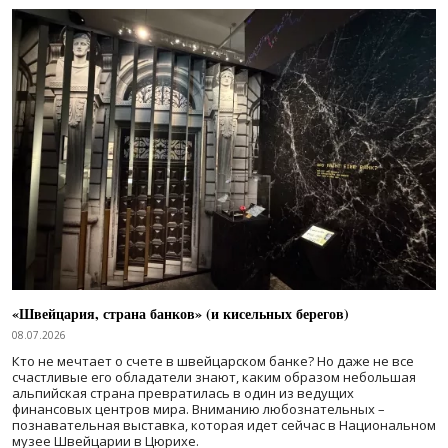
«Швейцария, страна банков» (и кисельных берегов)
08.07.2026
Кто не мечтает о счете в швейцарском банке? Но даже не все
счастливые его обладатели знают, каким образом небольшая
альпийская страна превратилась в один из ведущих
финансовых центров мира. Вниманию любознательных –
познавательная выставка, которая идет сейчас в Национальном
музее Швейцарии в Цюрихе.