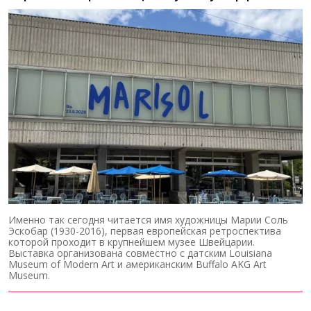
Именно так сегодня читается имя художницы Марии Соль
Эскобар (1930-2016), первая европейская ретроспектива
которой проходит в крупнейшем музее Швейцарии.
Выставка организована совместно с датским Louisiana
Museum of Modern Art и американским Buffalo AKG Art
Museum.