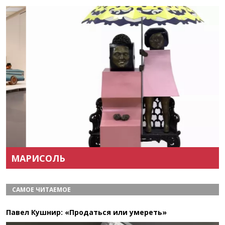
Назад
Вперёд
МАРИСОЛЬ
САМОЕ ЧИТАЕМОЕ
Павел Кушнир: «Продаться или умереть»