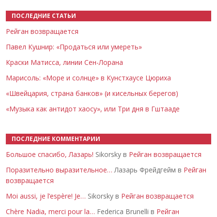
ПОСЛЕДНИЕ СТАТЬИ
Рейган возвращается
Павел Кушнир: «Продаться или умереть»
Краски Матисса, линии Сен-Лорана
Марисоль: «Море и солнце» в Кунстхаусе Цюриха
«Швейцария, страна банков» (и кисельных берегов)
«Музыка как антидот хаосу», или Три дня в Гштааде
ПОСЛЕДНИЕ КОММЕНТАРИИ
Большое спасибо, Лазарь!
Sikorsky в
Рейган возвращается
Поразительно выразительное…
Лазарь Фрейдгейм в
Рейган
возвращается
Moi aussi, je l’espère! Je…
Sikorsky в
Рейган возвращается
Chère Nadia, merci pour la…
Federica Brunelli в
Рейган