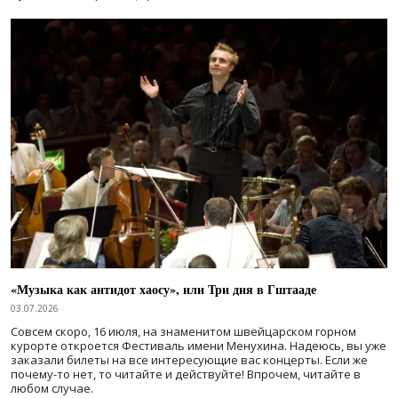
«Музыка как антидот хаосу», или Три дня в Гштааде
03.07.2026
Совсем скоро, 16 июля, на знаменитом швейцарском горном
курорте откроется Фестиваль имени Менухина. Надеюсь, вы уже
заказали билеты на все интересующие вас концерты. Если же
почему-то нет, то читайте и действуйте! Впрочем, читайте в
любом случае.