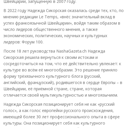
Швейцарии, запущенную в 2007 году.
В 2022 году Надежда Сикорская оказалась среди тех, кто, по
мнению редакции Le Temps, «внёс значительный вклад в
успех франкоязычной Швейцарии», войдя таким образом в
число лидеров общественного мнения, а также
экономических, политических, научных и культурных
лидеров: Форум 100.
После 18 лет руководства NashaGazeta.ch Надежда
Сикорская решила вернуться к своим истокам и
сосредоточиться на том, что её действительно увлекает: к
культуре во всём её многообразии. Это решение приняло
форму трёхязычного культурного блога (русский,
английский, французский), родившегося в сердце Европы – в
Швейцарии, её приёмной стране, стране, которая
отличается своей мультикультурностью и многоязычием.
Надежда Сикорская позиционирует себя не как «русский
голос», а как голос европейки русского происхождения,
имеющей более 30 лет профессионального опыта в сфере
культуры. Она позиционирует себя как культурного