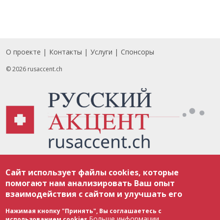
О проекте
Контакты
Услуги
Спонсоры
Footer
© 2026 rusaccent.ch
Все материалы, размещенные на веб-сайте rusaccent.ch, охраняются в
Сайт использует файлы cookies, которые
соответствии с законодательством Швейцарии об авторском праве и
международными соглашениями. Полное или частичное использование
помогают нам анализировать Ваш опыт
материалов возможно только с разрешения редакции. В случае полного
взаимодействия с сайтом и улучшать его
или частичного воспроизведения материалов сайта rusaccent.ch,
ОБЯЗАТЕЛЬНА АКТИВНАЯ ГИПЕРССЫЛКА на конкретный заимствованный
текст. Фотоизображения, размещенные редакцией rusaccent.ch, являются
Нажимая кнопку "Принять", Вы соглашаетесь с
ее исключительной собственностью. Полное или частичное
Больше информации
использованием cookies