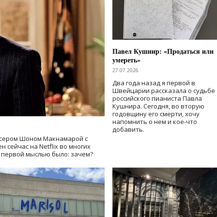
Павел Кушнир: «Продаться или
умереть»
27.07.2026
Два года назад я первой в
Швейцарии рассказала о судьбе
российского пианиста Павла
Кушнира. Сегодня, во вторую
годовщину его смерти, хочу
напомнить о нем и кое-что
добавить.
сером Шоном Макнамарой с
 сейчас на Netflix во многих
й первой мыслью было: зачем?