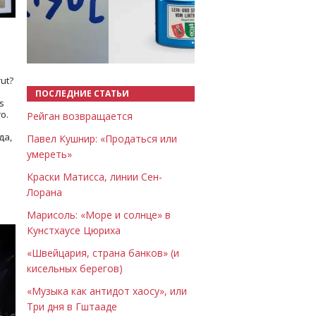
Назад
Вперёд
ut?
ПОСЛЕДНИЕ СТАТЬИ
s
о.
Рейган возвращается
да,
Павел Кушнир: «Продаться или
умереть»
Краски Матисса, линии Сен-
Лорана
Марисоль: «Море и солнце» в
Кунстхаусе Цюриха
«Швейцария, страна банков» (и
кисельных берегов)
«Музыка как антидот хаосу», или
Три дня в Гштааде