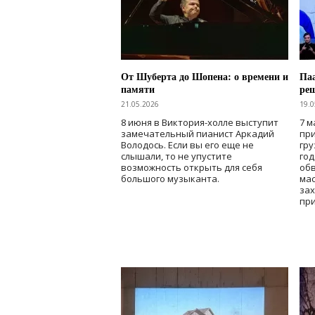
От Шуберта до Шопена: о времени и
Паа
памяти
ре
21.05.2026
19.0
8 июня в Виктория-холле выступит
7 м
замечательный пианист Аркадий
при
Володось. Если вы его еще не
гру
слышали, то не упустите
го
возможность открыть для себя
об
большого музыканта.
мас
зах
при