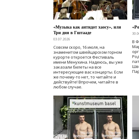
«Музыка как антидот хаосу», или
«Ро
Три дня в Гштааде
30.0
03.07.2026
В 
Мар
Совсем скоро, 16 июля, на
ор
знаменитом швейцарском горном
Ро
курорте откроется Фестиваль
па
имени Менухина. Надеюсь, вы уже
Шв
заказали билеты на все
Пар
интересующие вас концерты. Если
же почему-то нет, то читайте и
действуйте! Впрочем, читайте в
любом случае.