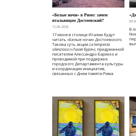
«Белые ночи» в Риме: зачем
«Д
итальянцам Достоевский?
09.0
12.06.2026
В л
Noi
17 июня в столице Италии будут
пе
читать «Белые ночи» Достоевского.
вы
Такова суть акции
La tempesta
silenziosa (
«
Тихая буря
»
)
, придуманной
писателем Алессандро Барикко и
проводимой при поддержке
городского Департамента культуры
и координации инициатив,
связанных с Днем памяти Рима.