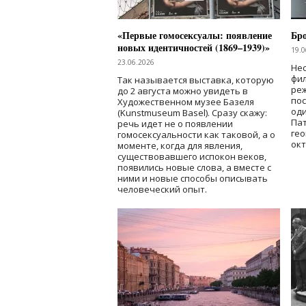
«Первые гомосексуалы: появление
Бр
новых идентичностей (1869–1939)»
19.0
23.06.2026
Нес
фи
Так называется выставка, которую
реж
до 2 августа можно увидеть в
по
Художественном музее Базеля
од
(Kunstmuseum Basel). Сразу скажу:
Пат
речь идет не о появлении
гео
гомосексуальности как таковой, а о
окт
моменте, когда для явления,
существовавшего испокон веков,
появились новые слова, а вместе с
ними и новые способы описывать
человеческий опыт.