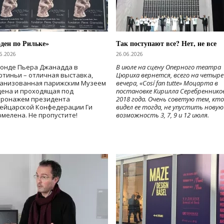
ден по Рильке»
Так поступают все? Нет, не все
6.2026
26.06.2026
Фонде Пьера Джанадда в
В июле на сцену Оперного театра
тиньи – отличная выставка,
Цюриха вернется, всего на четыре
ганизованная парижским Музеем
вечера, «Cosí fan tutte» Моцарта в
дена и проходящая под
постановке Кирилла Серебреннико
тронажем президента
2018 года. Очень советую тем, кто
ейцарской Конфедерации Ги
видел ее тогда, не упустить новую
мелена. Не пропустите!
возможность 3, 7, 9 и 12 июля.