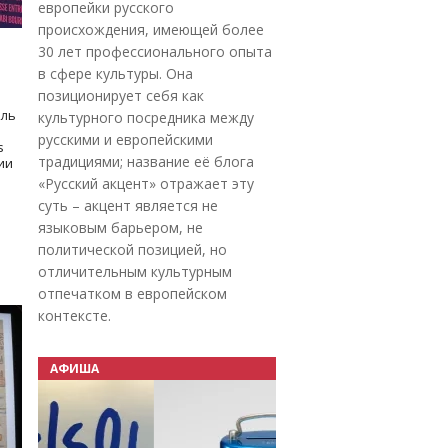
европейки русского
происхождения, имеющей более
30 лет профессионального опыта
в сфере культуры. Она
позиционирует себя как
оль
культурного посредника между
русскими и европейскими
s
традициями; название её блога
дии
«Русский акцент» отражает эту
суть – акцент является не
языковым барьером, не
политической позицией, но
отличительным культурным
отпечатком в европейском
контексте.
АФИША