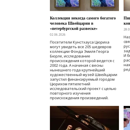
Коллекция некогда самого богатого
Пик
человека Швейцарии в
кон
«петербургской развеске»
28.0
02.06.2026
Наз
свя
Посетители Кунстхауса Цюриха
рус
могут увидеть все 205 шедевров
зад
коллекции Фонда Эмиля Георга
И б
Бюрле, исследование
рас
происхождения которой ведется с
нах
2002 года. А начиная с весны
ред
нынешнего года крупнейший
художественный музей Швейцарии
запустил финансируемый городом
Цюрихом пятилетний
исследовательский проект с целью
повторного изучения
происхождения произведений.