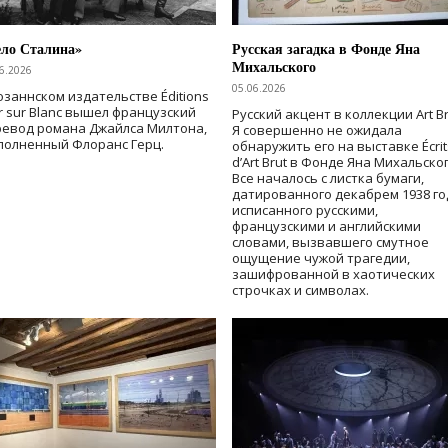
ело Сталина»
Русская загадка в Фонде Яна
Михальского
6.2026
05.06.2026
озаннском издательстве Éditions
r sur Blanc вышел французский
Русский акцент в коллекции Art Br
ревод романа Джайлса Милтона,
Я совершенно не ожидала
полненный Флоранс Герц.
обнаружить его на выставке Écrit
d’Art Brut в Фонде Яна Михальског
Все началось с листка бумаги,
датированного декабрем 1938 го
исписанного русскими,
французскими и английскими
словами, вызвавшего смутное
ощущение чужой трагедии,
зашифрованной в хаотических
строчках и символах.