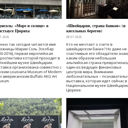
исоль: «Море и солнце» в
«Швейцария, страна банков» (и
нстхаусе Цюриха
кисельных берегов)
7.2026
08.07.2026
нно так сегодня читается имя
Кто не мечтает о счете в
дожницы Марии Соль Эскобар
швейцарском банке? Но даже не 
30-2016), первая европейская
счастливые его обладатели знаю
роспектива которой проходит в
каким образом небольшая
упнейшем музее Швейцарии.
альпийская страна превратилась
тавка организована совместно с
один из ведущих финансовых
ским Louisiana Museum of Modern
центров мира. Вниманию
 и американским Buffalo AKG Art
любознательных – познаватель
seum.
выставка, которая идет сейчас в
Национальном музее Швейцарии
Цюрихе.