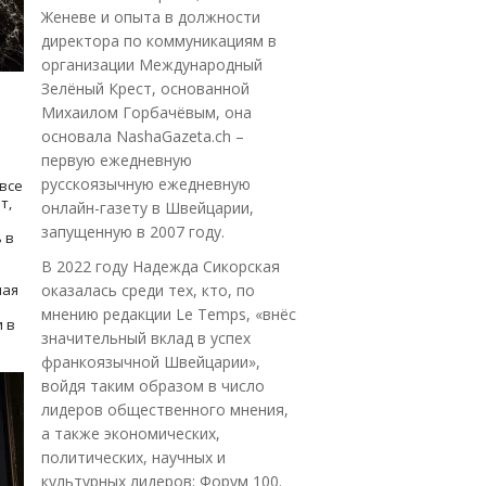
Женеве и опыта в должности
директора по коммуникациям в
организации Международный
Зелёный Крест, основанной
Михаилом Горбачёвым, она
основала NashaGazeta.ch –
первую ежедневную
русскоязычную ежедневную
все
т,
онлайн-газету в Швейцарии,
запущенную в 2007 году.
 в
В 2022 году Надежда Сикорская
ная
оказалась среди тех, кто, по
мнению редакции Le Temps, «внёс
 в
значительный вклад в успех
франкоязычной Швейцарии»,
войдя таким образом в число
лидеров общественного мнения,
а также экономических,
политических, научных и
культурных лидеров: Форум 100.