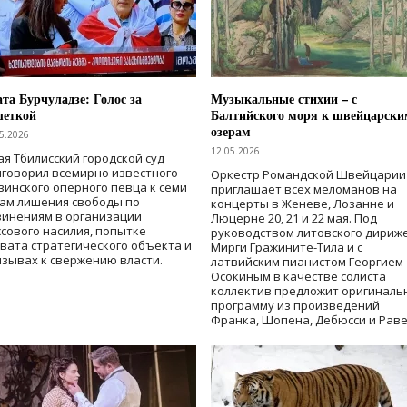
та Бурчуладзе: Голос за
Музыкальные стихии – с
шеткой
Балтийского моря к швейцарски
озерам
5.2026
12.05.2026
ая Тбилисский городской суд
говорил всемирно известного
Оркестр Романдской Швейцарии
зинского оперного певца к семи
приглашает всех меломанов на
дам лишения свободы
по
концерты в Женеве, Лозанне и
винениям в организации
Люцерне 20, 21 и 22 мая. Под
сового насилия, попытке
руководством литовского дириж
вата стратегического объекта и
Мирги Гражините-Тила и с
зывах к свержению власти
.
латвийским пианистом Георгием
Осокиным в качестве солиста
коллектив предложит оригиналь
программу из произведений
Франка, Шопена, Дебюсси и Раве