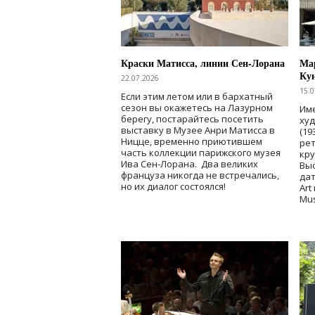
Краски Матисса, линии Сен-Лорана
Мар
Ку
22.07.2026
15.0
Если этим летом или в бархатный
сезон вы окажетесь на Лазурном
Име
берегу, постарайтесь посетить
ху
выставку в Музее Анри Матисса в
(19
Ницце, временно приютившем
рет
часть коллекции парижского музея
кр
Ива Сен-Лорана. Два великих
Выс
француза никогда не встречались,
дат
но их диалог состоялся!
Art
Mu