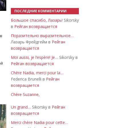
ПОСЛЕДНИЕ КОММЕНТАРИИ
Большое спасибо, Лазарь!
Sikorsky
в
Рейган возвращается
Поразительно выразительное…
 в
Лазарь Фрейдгейм в
Рейган
возвращается
Moi aussi, je l’espère! Je…
Sikorsky в
ой
Рейган возвращается
Chère Nadia, merci pour la…
Federica Brunelli в
Рейган
возвращается
Chère Suzanne,
Un grand…
Sikorsky в
Рейган
возвращается
Merci chère Nadia pour cette…