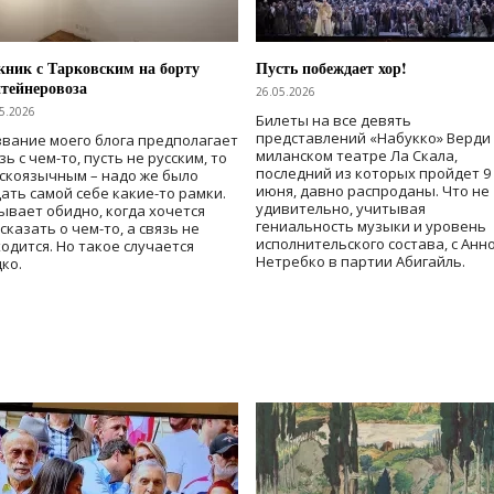
ник с Тарковским на борту
Пусть побеждает хор!
тейнеровоза
26.05.2026
5.2026
Билеты на все девять
представлений «Набукко» Верди
вание моего блога предполагает
миланском театре Ла Скала,
зь с чем-то, пусть не русским, то
последний из которых пройдет 9
скоязычным – надо же было
июня, давно распроданы. Что не
ать самой себе какие-то рамки.
удивительно, учитывая
ывает обидно, когда хочется
гениальность музыки и уровень
сказать о чем-то, а связь не
исполнительского состава, с Анн
одится. Но такое случается
Нетребко в партии Абигайль.
ко.