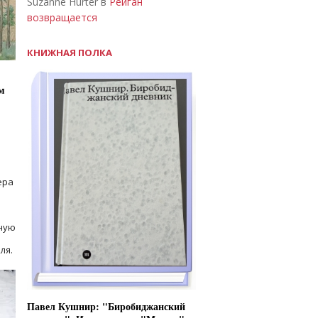
Suzanne Hurter в
Рейган
возвращается
КНИЖНАЯ ПОЛКА
м
ера
ную
ля.
Павел Кушнир: "Биробиджанский