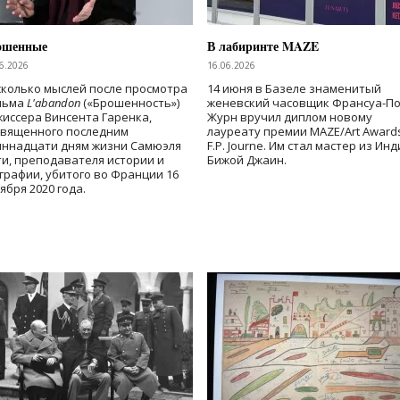
ошенные
В лабиринте MAZE
6.2026
16.06.2026
колько мыслей после просмотра
14 июня в Базеле знаменитый
льма
L'abandon
(«Брошенность»)
женевский часовщик Франсуа-П
иссера Винсента Гаренка,
Журн вручил диплом новому
священного последним
лауреату премии MAZE/Art Award
иннадцати дням жизни Самюэля
F.P. Journe. Им стал мастер из Ин
и, преподавателя истории и
Бижой Джаин.
графии, убитого во Франции 16
ября 2020 года.