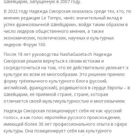
Швейцарии, запущенную в 2007 году.
В 2022 году Надежда Сикорская оказалась среди тех, кто, по
мнению редакции Le Temps, «внёс значительный вклад в
успех франкоязычной Швейцарии», войдя таким образом в
число лидеров общественного мнения, а также
экономических, политических, научных и культурных
лидеров: Форум 100.
После 18 лет руководства NashaGazeta.ch Надежда
Сикорская решила вернуться к своим истокам и
сосредоточиться на том, что её действительно увлекает: к
культуре во всём её многообразии. Это решение приняло
форму трёхязычного культурного блога (русский,
английский, французский), родившегося в сердце Европы – в
Швейцарии, её приёмной стране, стране, которая
отличается своей мультикультурностью и многоязычием.
Надежда Сикорская позиционирует себя не как «русский
голос», а как голос европейки русского происхождения,
имеющей более 30 лет профессионального опыта в сфере
культуры. Она позиционирует себя как культурного