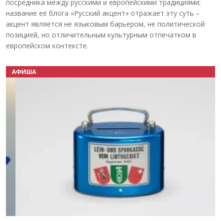
посредника между русскими и европейскими традициями;
название её блога «Русский акцент» отражает эту суть –
акцент является не языковым барьером, не политической
позицией, но отличительным культурным отпечатком в
европейском контексте.
АФИША
Назад
Вперёд