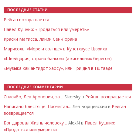
ПОСЛЕДНИЕ СТАТЬИ
Рейган возвращается
Павел Кушнир: «Продаться или умереть»
Краски Матисса, линии Сен-Лорана
Марисоль: «Море и солнце» в Кунстхаусе Цюриха
«Швейцария, страна банков» (и кисельных берегов)
«Музыка как антидот хаосу», или Три дня в Гштааде
ПОСЛЕДНИЕ КОММЕНТАРИИ
Спасибо, Лев Аронович, за…
Sikorsky в
Рейган возвращается
Написано блестяще. Прочитал…
Лев Борщевский в
Рейган
возвращается
Бог даровал Жизнь человеку…
AlexN в
Павел Кушнир:
«Продаться или умереть»