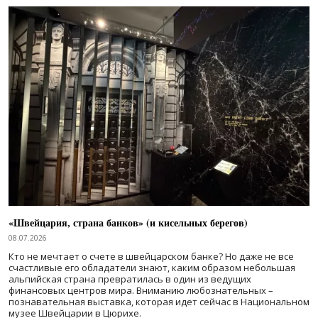
«Швейцария, страна банков» (и кисельных берегов)
08.07.2026
Кто не мечтает о счете в швейцарском банке? Но даже не все
счастливые его обладатели знают, каким образом небольшая
альпийская страна превратилась в один из ведущих
финансовых центров мира. Вниманию любознательных –
познавательная выставка, которая идет сейчас в Национальном
музее Швейцарии в Цюрихе.