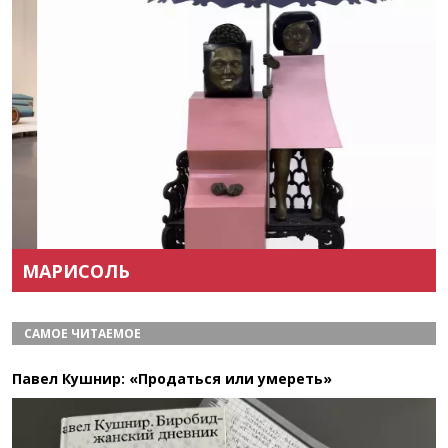
Назад
Вперёд
МАРИСОЛЬ
САМОЕ ЧИТАЕМОЕ
Павел Кушнир: «Продаться или умереть»