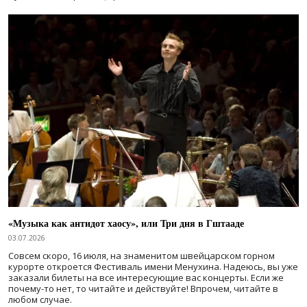
«Музыка как антидот хаосу», или Три дня в Гштааде
03.07.2026
Совсем скоро, 16 июля, на знаменитом швейцарском горном
курорте откроется Фестиваль имени Менухина. Надеюсь, вы уже
заказали билеты на все интересующие вас концерты. Если же
почему-то нет, то читайте и действуйте! Впрочем, читайте в
любом случае.