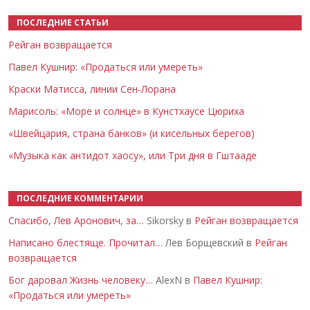
ПОСЛЕДНИЕ СТАТЬИ
Рейган возвращается
Павел Кушнир: «Продаться или умереть»
Краски Матисса, линии Сен-Лорана
Марисоль: «Море и солнце» в Кунстхаусе Цюриха
«Швейцария, страна банков» (и кисельных берегов)
«Музыка как антидот хаосу», или Три дня в Гштааде
ПОСЛЕДНИЕ КОММЕНТАРИИ
Спасибо, Лев Аронович, за…
Sikorsky в
Рейган возвращается
Написано блестяще. Прочитал…
Лев Борщевский в
Рейган
возвращается
Бог даровал Жизнь человеку…
AlexN в
Павел Кушнир:
«Продаться или умереть»