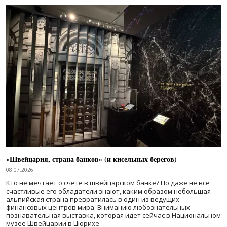
«Швейцария, страна банков» (и кисельных берегов)
08.07.2026
Кто не мечтает о счете в швейцарском банке? Но даже не все
счастливые его обладатели знают, каким образом небольшая
альпийская страна превратилась в один из ведущих
финансовых центров мира. Вниманию любознательных –
познавательная выставка, которая идет сейчас в Национальном
музее Швейцарии в Цюрихе.