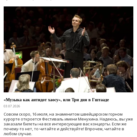
«Музыка как антидот хаосу», или Три дня в Гштааде
03.07.2026
Совсем скоро, 16 июля, на знаменитом швейцарском горном
курорте откроется Фестиваль имени Менухина. Надеюсь, вы уже
заказали билеты на все интересующие вас концерты. Если же
почему-то нет, то читайте и действуйте! Впрочем, читайте в
любом случае.