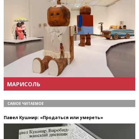
Назад
Вперёд
МАРИСОЛЬ
САМОЕ ЧИТАЕМОЕ
Павел Кушнир: «Продаться или умереть»