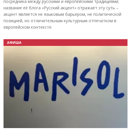
посредника между русскими и европейскими традициями;
название её блога «Русский акцент» отражает эту суть –
акцент является не языковым барьером, не политической
позицией, но отличительным культурным отпечатком в
европейском контексте.
АФИША
Назад
Вперёд