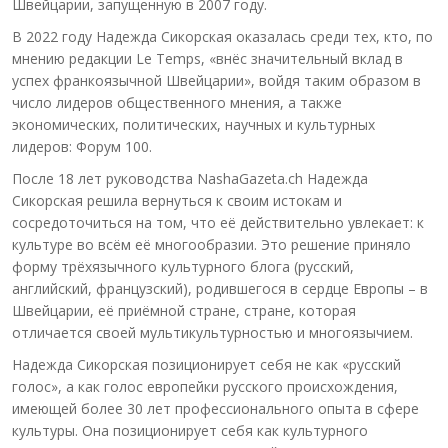
Швейцарии, запущенную в 2007 году.
В 2022 году Надежда Сикорская оказалась среди тех, кто, по
мнению редакции Le Temps, «внёс значительный вклад в
успех франкоязычной Швейцарии», войдя таким образом в
число лидеров общественного мнения, а также
экономических, политических, научных и культурных
лидеров: Форум 100.
После 18 лет руководства NashaGazeta.ch Надежда
Сикорская решила вернуться к своим истокам и
сосредоточиться на том, что её действительно увлекает: к
культуре во всём её многообразии. Это решение приняло
форму трёхязычного культурного блога (русский,
английский, французский), родившегося в сердце Европы – в
Швейцарии, её приёмной стране, стране, которая
отличается своей мультикультурностью и многоязычием.
Надежда Сикорская позиционирует себя не как «русский
голос», а как голос европейки русского происхождения,
имеющей более 30 лет профессионального опыта в сфере
культуры. Она позиционирует себя как культурного