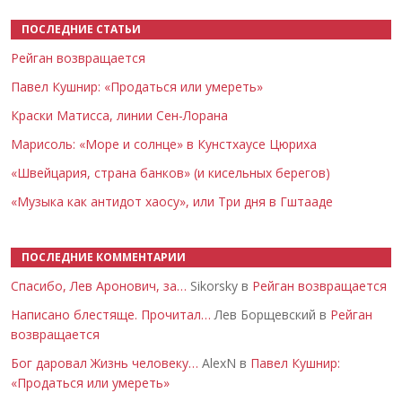
ПОСЛЕДНИЕ СТАТЬИ
Рейган возвращается
Павел Кушнир: «Продаться или умереть»
Краски Матисса, линии Сен-Лорана
Марисоль: «Море и солнце» в Кунстхаусе Цюриха
«Швейцария, страна банков» (и кисельных берегов)
«Музыка как антидот хаосу», или Три дня в Гштааде
ПОСЛЕДНИЕ КОММЕНТАРИИ
Спасибо, Лев Аронович, за…
Sikorsky в
Рейган возвращается
Написано блестяще. Прочитал…
Лев Борщевский в
Рейган
возвращается
Бог даровал Жизнь человеку…
AlexN в
Павел Кушнир:
«Продаться или умереть»