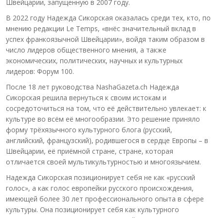
Швейцарии, запущенную в 2007 году.
В 2022 году Надежда Сикорская оказалась среди тех, кто, по
мнению редакции Le Temps, «внёс значительный вклад в
успех франкоязычной Швейцарии», войдя таким образом в
число лидеров общественного мнения, а также
экономических, политических, научных и культурных
лидеров: Форум 100.
После 18 лет руководства NashaGazeta.ch Надежда
Сикорская решила вернуться к своим истокам и
сосредоточиться на том, что её действительно увлекает: к
культуре во всём её многообразии. Это решение приняло
форму трёхязычного культурного блога (русский,
английский, французский), родившегося в сердце Европы – в
Швейцарии, её приёмной стране, стране, которая
отличается своей мультикультурностью и многоязычием.
Надежда Сикорская позиционирует себя не как «русский
голос», а как голос европейки русского происхождения,
имеющей более 30 лет профессионального опыта в сфере
культуры. Она позиционирует себя как культурного