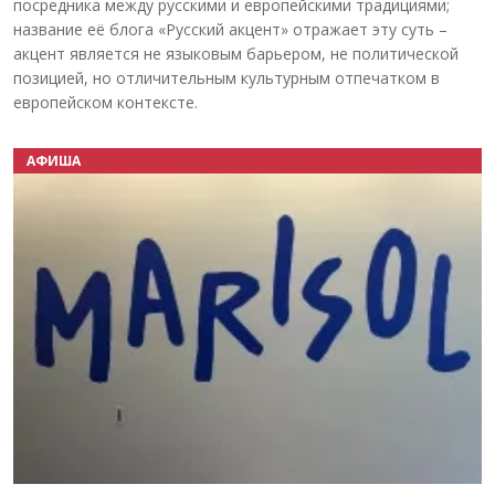
посредника между русскими и европейскими традициями;
название её блога «Русский акцент» отражает эту суть –
акцент является не языковым барьером, не политической
позицией, но отличительным культурным отпечатком в
европейском контексте.
АФИША
Назад
Вперёд