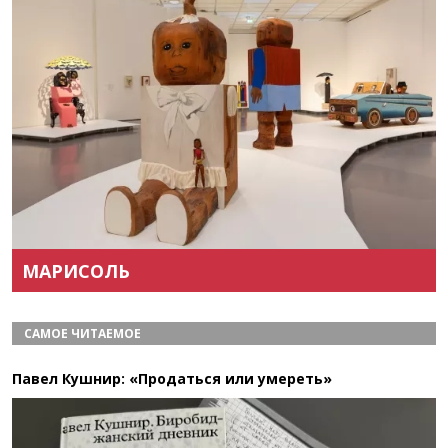
Назад
Вперёд
МАРИСОЛЬ
САМОЕ ЧИТАЕМОЕ
Павел Кушнир: «Продаться или умереть»