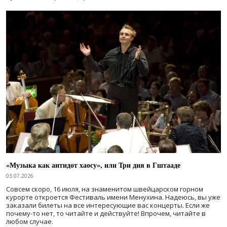
«Музыка как антидот хаосу», или Три дня в Гштааде
03.07.2026
Совсем скоро, 16 июля, на знаменитом швейцарском горном
курорте откроется Фестиваль имени Менухина. Надеюсь, вы уже
заказали билеты на все интересующие вас концерты. Если же
почему-то нет, то читайте и действуйте! Впрочем, читайте в
любом случае.