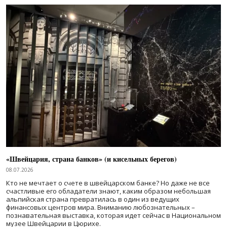
«Швейцария, страна банков» (и кисельных берегов)
08.07.2026
Кто не мечтает о счете в швейцарском банке? Но даже не все
счастливые его обладатели знают, каким образом небольшая
альпийская страна превратилась в один из ведущих
финансовых центров мира. Вниманию любознательных –
познавательная выставка, которая идет сейчас в Национальном
музее Швейцарии в Цюрихе.