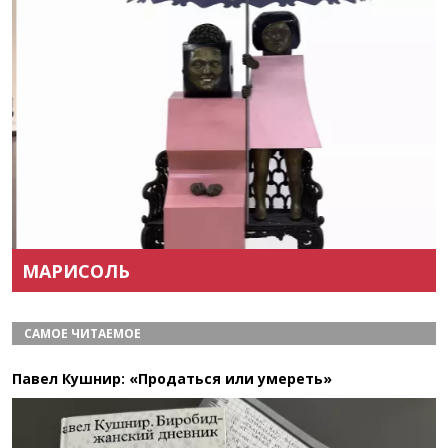
Назад
Вперёд
МАРИСОЛЬ
САМОЕ ЧИТАЕМОЕ
Павел Кушнир: «Продаться или умереть»