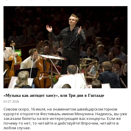
«Музыка как антидот хаосу», или Три дня в Гштааде
03.07.2026
Совсем скоро, 16 июля, на знаменитом швейцарском горном
курорте откроется Фестиваль имени Менухина. Надеюсь, вы уже
заказали билеты на все интересующие вас концерты. Если же
почему-то нет, то читайте и действуйте! Впрочем, читайте в
любом случае.