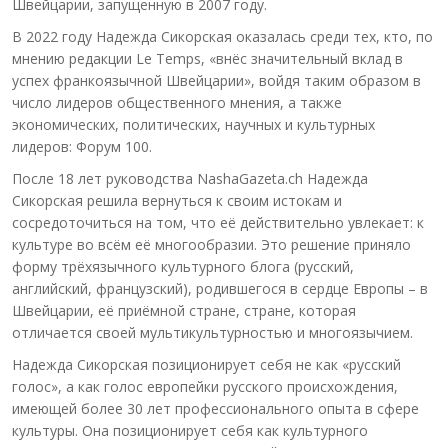
Швейцарии, запущенную в 2007 году.
В 2022 году Надежда Сикорская оказалась среди тех, кто, по
мнению редакции Le Temps, «внёс значительный вклад в
успех франкоязычной Швейцарии», войдя таким образом в
число лидеров общественного мнения, а также
экономических, политических, научных и культурных
лидеров: Форум 100.
После 18 лет руководства NashaGazeta.ch Надежда
Сикорская решила вернуться к своим истокам и
сосредоточиться на том, что её действительно увлекает: к
культуре во всём её многообразии. Это решение приняло
форму трёхязычного культурного блога (русский,
английский, французский), родившегося в сердце Европы – в
Швейцарии, её приёмной стране, стране, которая
отличается своей мультикультурностью и многоязычием.
Надежда Сикорская позиционирует себя не как «русский
голос», а как голос европейки русского происхождения,
имеющей более 30 лет профессионального опыта в сфере
культуры. Она позиционирует себя как культурного