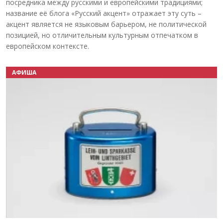
посредника между русскими и европейскими традициями;
название её блога «Русский акцент» отражает эту суть –
акцент является не языковым барьером, не политической
позицией, но отличительным культурным отпечатком в
европейском контексте.
АФИША
Назад
Вперёд