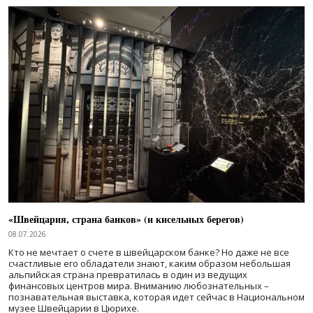
«Швейцария, страна банков» (и кисельных берегов)
08.07.2026
Кто не мечтает о счете в швейцарском банке? Но даже не все
счастливые его обладатели знают, каким образом небольшая
альпийская страна превратилась в один из ведущих
финансовых центров мира. Вниманию любознательных –
познавательная выставка, которая идет сейчас в Национальном
музее Швейцарии в Цюрихе.