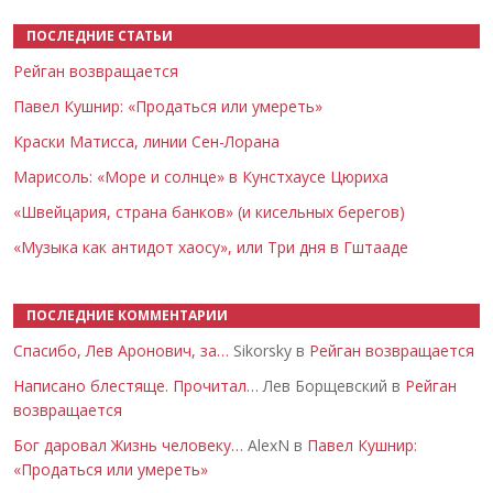
ПОСЛЕДНИЕ СТАТЬИ
Рейган возвращается
Павел Кушнир: «Продаться или умереть»
Краски Матисса, линии Сен-Лорана
Марисоль: «Море и солнце» в Кунстхаусе Цюриха
«Швейцария, страна банков» (и кисельных берегов)
«Музыка как антидот хаосу», или Три дня в Гштааде
ПОСЛЕДНИЕ КОММЕНТАРИИ
Спасибо, Лев Аронович, за…
Sikorsky в
Рейган возвращается
Написано блестяще. Прочитал…
Лев Борщевский в
Рейган
возвращается
Бог даровал Жизнь человеку…
AlexN в
Павел Кушнир:
«Продаться или умереть»