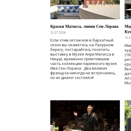
Краски Матисса, линии Сен-Лорана
Мар
Ку
22.07.2026
15.0
Если этим летом или в бархатный
сезон вы окажетесь на Лазурном
Име
берегу, постарайтесь посетить
ху
выставку в Музее Анри Матисса в
(19
Ницце, временно приютившем
рет
часть коллекции парижского музея
кр
Ива Сен-Лорана. Два великих
Выс
француза никогда не встречались,
дат
но их диалог состоялся!
Art
Mu