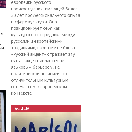
европейки русского
происхождения, имеющей более
30 лет профессионального опыта
в сфере культуры. Она
позиционирует себя как
оль
культурного посредника между
русскими и европейскими
s
традициями; название её блога
дии
«Русский акцент» отражает эту
суть – акцент является не
языковым барьером, не
политической позицией, но
отличительным культурным
отпечатком в европейском
контексте.
АФИША