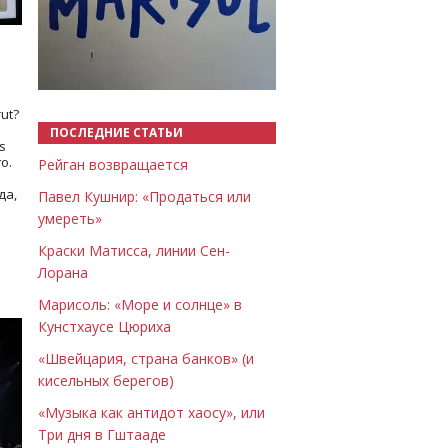
Назад
Вперёд
ut?
ПОСЛЕДНИЕ СТАТЬИ
s
о.
Рейган возвращается
да,
Павел Кушнир: «Продаться или
умереть»
Краски Матисса, линии Сен-
Лорана
Марисоль: «Море и солнце» в
Кунстхаусе Цюриха
«Швейцария, страна банков» (и
кисельных берегов)
«Музыка как антидот хаосу», или
Три дня в Гштааде