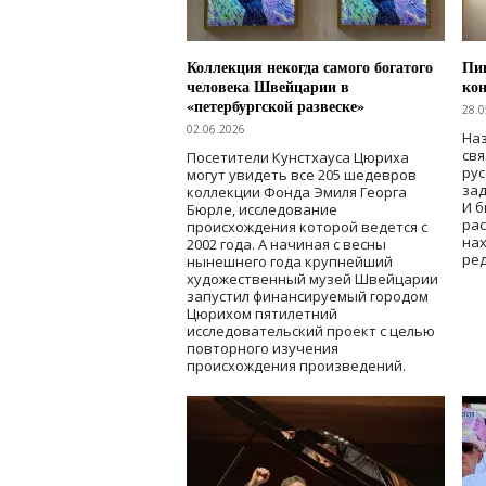
Коллекция некогда самого богатого
Пик
человека Швейцарии в
кон
«петербургской развеске»
28.0
02.06.2026
Наз
свя
Посетители Кунстхауса Цюриха
рус
могут увидеть все 205 шедевров
зад
коллекции Фонда Эмиля Георга
И б
Бюрле, исследование
рас
происхождения которой ведется с
нах
2002 года. А начиная с весны
ред
нынешнего года крупнейший
художественный музей Швейцарии
запустил финансируемый городом
Цюрихом пятилетний
исследовательский проект с целью
повторного изучения
происхождения произведений.