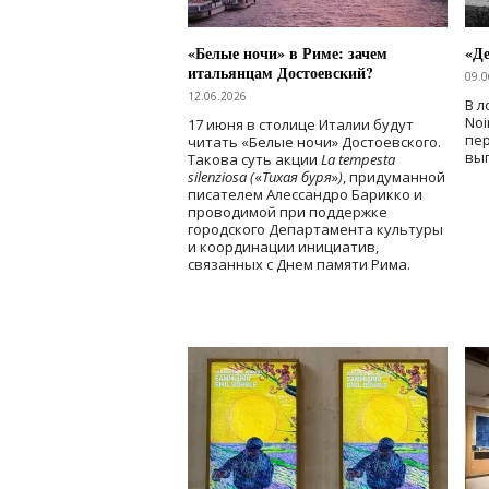
«Белые ночи» в Риме: зачем
«Д
итальянцам Достоевский?
09.0
12.06.2026
В л
Noi
17 июня в столице Италии будут
пе
читать «Белые ночи» Достоевского.
вы
Такова суть акции
La tempesta
silenziosa (
«
Тихая буря
»
)
, придуманной
писателем Алессандро Барикко и
проводимой при поддержке
городского Департамента культуры
и координации инициатив,
связанных с Днем памяти Рима.