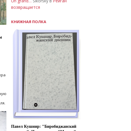
Un grand…
Sikorsky в
Рейган
возвращается
КНИЖНАЯ ПОЛКА
м
ера
ную
ля.
Павел Кушнир: "Биробиджанский