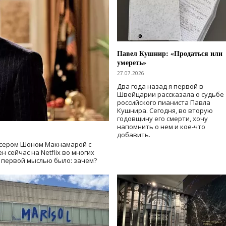
Павел Кушнир: «Продаться или
умереть»
27.07.2026
Два года назад я первой в
Швейцарии рассказала о судьбе
российского пианиста Павла
Кушнира. Сегодня, во вторую
годовщину его смерти, хочу
напомнить о нем и кое-что
добавить.
сером Шоном Макнамарой с
 сейчас на Netflix во многих
й первой мыслью было: зачем?