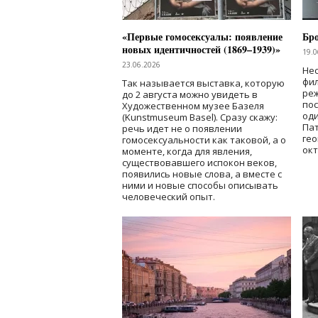
«Первые гомосексуалы: появление
Бр
новых идентичностей (1869–1939)»
19.0
23.06.2026
Нес
фи
Так называется выставка, которую
реж
до 2 августа можно увидеть в
по
Художественном музее Базеля
од
(Kunstmuseum Basel). Сразу скажу:
Пат
речь идет не о появлении
гео
гомосексуальности как таковой, а о
окт
моменте, когда для явления,
существовавшего испокон веков,
появились новые слова, а вместе с
ними и новые способы описывать
человеческий опыт.