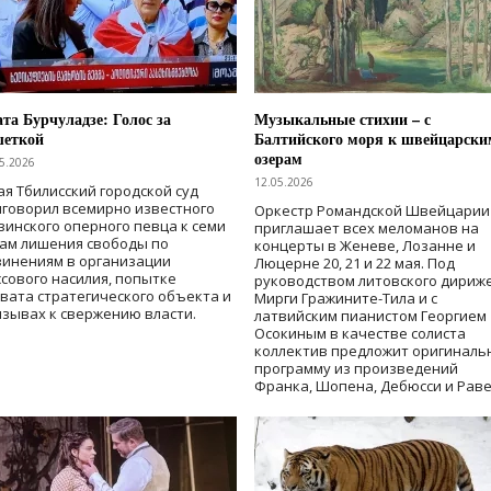
та Бурчуладзе: Голос за
Музыкальные стихии – с
шеткой
Балтийского моря к швейцарски
озерам
5.2026
12.05.2026
ая Тбилисский городской суд
говорил всемирно известного
Оркестр Романдской Швейцарии
зинского оперного певца к семи
приглашает всех меломанов на
дам лишения свободы
по
концерты в Женеве, Лозанне и
винениям в организации
Люцерне 20, 21 и 22 мая. Под
сового насилия, попытке
руководством литовского дириж
вата стратегического объекта и
Мирги Гражините-Тила и с
зывах к свержению власти
.
латвийским пианистом Георгием
Осокиным в качестве солиста
коллектив предложит оригиналь
программу из произведений
Франка, Шопена, Дебюсси и Раве