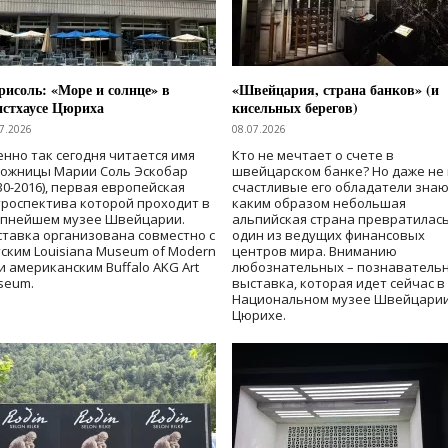
исоль: «Море и солнце» в
«Швейцария, страна банков» (и
нстхаусе Цюриха
кисельных берегов)
7.2026
08.07.2026
нно так сегодня читается имя
Кто не мечтает о счете в
дожницы Марии Соль Эскобар
швейцарском банке? Но даже не 
30-2016), первая европейская
счастливые его обладатели знаю
роспектива которой проходит в
каким образом небольшая
упнейшем музее Швейцарии.
альпийская страна превратилась
тавка организована совместно с
один из ведущих финансовых
ским Louisiana Museum of Modern
центров мира. Вниманию
 и американским Buffalo AKG Art
любознательных – познаватель
seum.
выставка, которая идет сейчас в
Национальном музее Швейцарии
Цюрихе.