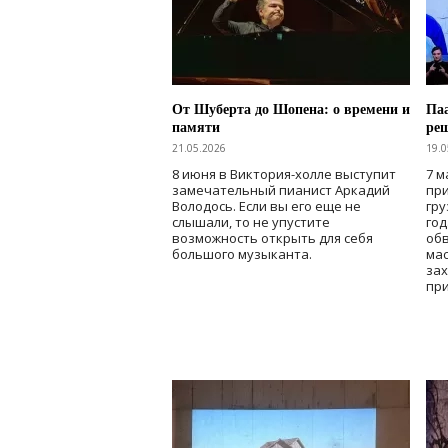
От Шуберта до Шопена: о времени и
Паа
памяти
ре
21.05.2026
19.0
8 июня в Виктория-холле выступит
7 м
замечательный пианист Аркадий
при
Володось. Если вы его еще не
гру
слышали, то не упустите
го
возможность открыть для себя
об
большого музыканта.
мас
зах
при