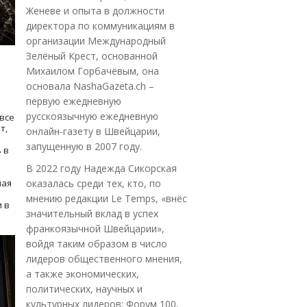
Женеве и опыта в должности
директора по коммуникациям в
организации Международный
Зелёный Крест, основанной
Михаилом Горбачёвым, она
основала NashaGazeta.ch –
первую ежедневную
русскоязычную ежедневную
все
т,
онлайн-газету в Швейцарии,
запущенную в 2007 году.
 в
В 2022 году Надежда Сикорская
ная
оказалась среди тех, кто, по
мнению редакции Le Temps, «внёс
 в
значительный вклад в успех
франкоязычной Швейцарии»,
войдя таким образом в число
лидеров общественного мнения,
а также экономических,
политических, научных и
культурных лидеров: Форум 100.