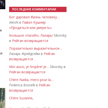
ПОСЛЕДНИЕ КОММЕНТАРИИ
Бог даровал Жизнь человеку…
AlexN в
Павел Кушнир:
«Продаться или умереть»
 в
Большое спасибо, Лазарь!
Sikorsky
в
Рейган возвращается
Поразительно выразительное…
ой
Лазарь Фрейдгейм в
Рейган
возвращается
Moi aussi, je l’espère! Je…
Sikorsky в
Рейган возвращается
Chère Nadia, merci pour la…
Federica Brunelli в
Рейган
возвращается
Chère Suzanne,