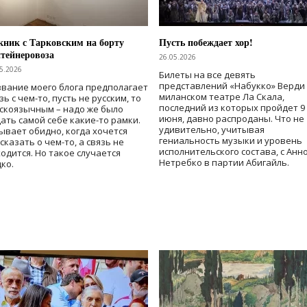
ник с Тарковским на борту
Пусть побеждает хор!
тейнеровоза
26.05.2026
5.2026
Билеты на все девять
представлений «Набукко» Верди
вание моего блога предполагает
миланском театре Ла Скала,
зь с чем-то, пусть не русским, то
последний из которых пройдет 9
скоязычным – надо же было
июня, давно распроданы. Что не
ать самой себе какие-то рамки.
удивительно, учитывая
ывает обидно, когда хочется
гениальность музыки и уровень
сказать о чем-то, а связь не
исполнительского состава, с Анн
одится. Но такое случается
Нетребко в партии Абигайль.
ко.