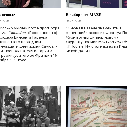
ошенные
В лабиринте MAZE
6.2026
16.06.2026
колько мыслей после просмотра
14 июня в Базеле знаменитый
льма
L'abandon
(«Брошенность»)
женевский часовщик Франсуа-П
иссера Винсента Гаренка,
Журн вручил диплом новому
священного последним
лауреату премии MAZE/Art Award
иннадцати дням жизни Самюэля
F.P. Journe. Им стал мастер из Ин
и, преподавателя истории и
Бижой Джаин.
графии, убитого во Франции 16
ября 2020 года.