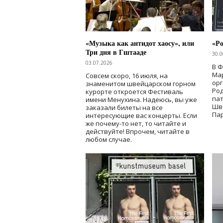
«Музыка как антидот хаосу», или
«Ро
Три дня в Гштааде
30.0
03.07.2026
В 
Мар
Совсем скоро, 16 июля, на
ор
знаменитом швейцарском горном
Ро
курорте откроется Фестиваль
па
имени Менухина. Надеюсь, вы уже
Шв
заказали билеты на все
Пар
интересующие вас концерты. Если
же почему-то нет, то читайте и
действуйте! Впрочем, читайте в
любом случае.