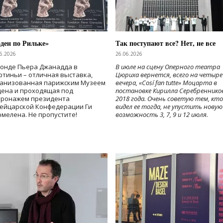
ден по Рильке»
Так поступают все? Нет, не все
6.2026
26.06.2026
Фонде Пьера Джанадда в
В июле на сцену Оперного театра
тиньи – отличная выставка,
Цюриха вернется, всего на четыре
ганизованная парижским Музеем
вечера, «Cosí fan tutte» Моцарта в
дена и проходящая под
постановке Кирилла Серебреннико
тронажем президента
2018 года. Очень советую тем, кто
ейцарской Конфедерации Ги
видел ее тогда, не упустить новую
мелена. Не пропустите!
возможность 3, 7, 9 и 12 июля.