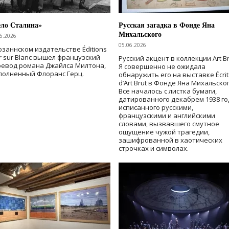
ело Сталина»
Русская загадка в Фонде Яна
Михальского
6.2026
05.06.2026
озаннском издательстве Éditions
r sur Blanc вышел французский
Русский акцент в коллекции Art Br
ревод романа Джайлса Милтона,
Я совершенно не ожидала
полненный Флоранс Герц.
обнаружить его на выставке Écrit
d’Art Brut в Фонде Яна Михальског
Все началось с листка бумаги,
датированного декабрем 1938 го
исписанного русскими,
французскими и английскими
словами, вызвавшего смутное
ощущение чужой трагедии,
зашифрованной в хаотических
строчках и символах.