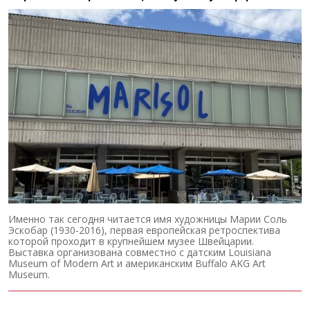
Именно так сегодня читается имя художницы Марии Соль
Эскобар (1930-2016), первая европейская ретроспектива
которой проходит в крупнейшем музее Швейцарии.
Выставка организована совместно с датским Louisiana
Museum of Modern Art и американским Buffalo AKG Art
Museum.