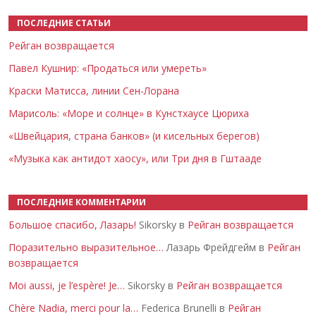
ПОСЛЕДНИЕ СТАТЬИ
Рейган возвращается
Павел Кушнир: «Продаться или умереть»
Краски Матисса, линии Сен-Лорана
Марисоль: «Море и солнце» в Кунстхаусе Цюриха
«Швейцария, страна банков» (и кисельных берегов)
«Музыка как антидот хаосу», или Три дня в Гштааде
ПОСЛЕДНИЕ КОММЕНТАРИИ
Большое спасибо, Лазарь!
Sikorsky в
Рейган возвращается
Поразительно выразительное…
Лазарь Фрейдгейм в
Рейган
возвращается
Moi aussi, je l’espère! Je…
Sikorsky в
Рейган возвращается
Chère Nadia, merci pour la…
Federica Brunelli в
Рейган