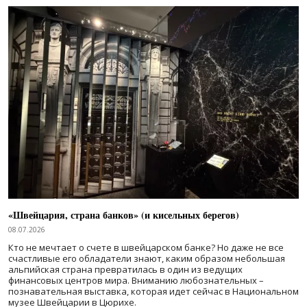
«Швейцария, страна банков» (и кисельных берегов)
08.07.2026
Кто не мечтает о счете в швейцарском банке? Но даже не все
счастливые его обладатели знают, каким образом небольшая
альпийская страна превратилась в один из ведущих
финансовых центров мира. Вниманию любознательных –
познавательная выставка, которая идет сейчас в Национальном
музее Швейцарии в Цюрихе.