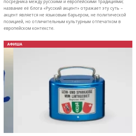
посредника между русскими и европейскими традициями;
название её блога «Русский акцент» отражает эту суть –
акцент является не языковым барьером, не политической
позицией, но отличительным культурным отпечатком в
европейском контексте.
АФИША
Назад
Вперёд