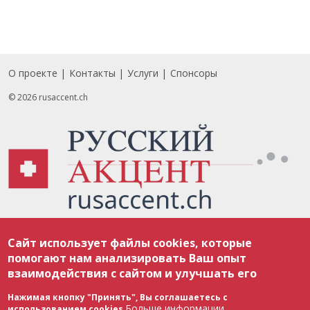
О проекте
Контакты
Услуги
Спонсоры
Footer
© 2026 rusaccent.ch
Все материалы, размещенные на веб-сайте rusaccent.ch, охраняются в
Сайт использует файлы cookies, которые
соответствии с законодательством Швейцарии об авторском праве и
международными соглашениями. Полное или частичное использование
помогают нам анализировать Ваш опыт
материалов возможно только с разрешения редакции. В случае полного
взаимодействия с сайтом и улучшать его
или частичного воспроизведения материалов сайта rusaccent.ch,
ОБЯЗАТЕЛЬНА АКТИВНАЯ ГИПЕРССЫЛКА на конкретный заимствованный
текст. Фотоизображения, размещенные редакцией rusaccent.ch, являются
Нажимая кнопку "Принять", Вы соглашаетесь с
ее исключительной собственностью. Полное или частичное
Больше информации
использованием cookies