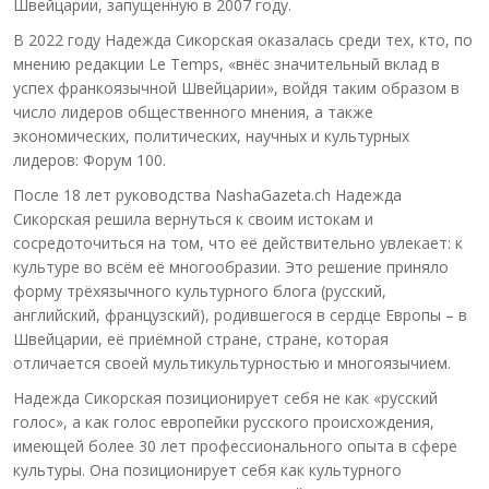
Швейцарии, запущенную в 2007 году.
В 2022 году Надежда Сикорская оказалась среди тех, кто, по
мнению редакции Le Temps, «внёс значительный вклад в
успех франкоязычной Швейцарии», войдя таким образом в
число лидеров общественного мнения, а также
экономических, политических, научных и культурных
лидеров: Форум 100.
После 18 лет руководства NashaGazeta.ch Надежда
Сикорская решила вернуться к своим истокам и
сосредоточиться на том, что её действительно увлекает: к
культуре во всём её многообразии. Это решение приняло
форму трёхязычного культурного блога (русский,
английский, французский), родившегося в сердце Европы – в
Швейцарии, её приёмной стране, стране, которая
отличается своей мультикультурностью и многоязычием.
Надежда Сикорская позиционирует себя не как «русский
голос», а как голос европейки русского происхождения,
имеющей более 30 лет профессионального опыта в сфере
культуры. Она позиционирует себя как культурного