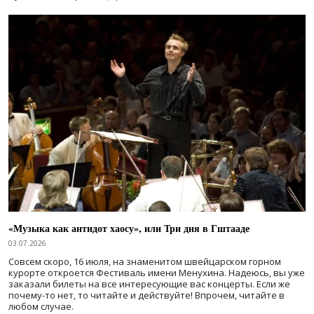
«Музыка как антидот хаосу», или Три дня в Гштааде
03.07.2026
Совсем скоро, 16 июля, на знаменитом швейцарском горном
курорте откроется Фестиваль имени Менухина. Надеюсь, вы уже
заказали билеты на все интересующие вас концерты. Если же
почему-то нет, то читайте и действуйте! Впрочем, читайте в
любом случае.