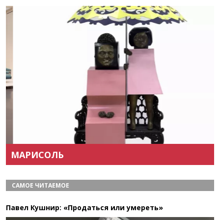
Назад
Вперёд
МАРИСОЛЬ
САМОЕ ЧИТАЕМОЕ
Павел Кушнир: «Продаться или умереть»