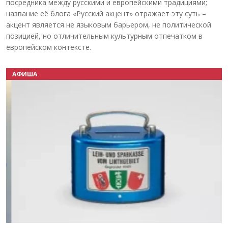
посредника между русскими и европейскими традициями;
название её блога «Русский акцент» отражает эту суть –
акцент является не языковым барьером, не политической
позицией, но отличительным культурным отпечатком в
европейском контексте.
АФИША
Назад
Вперёд