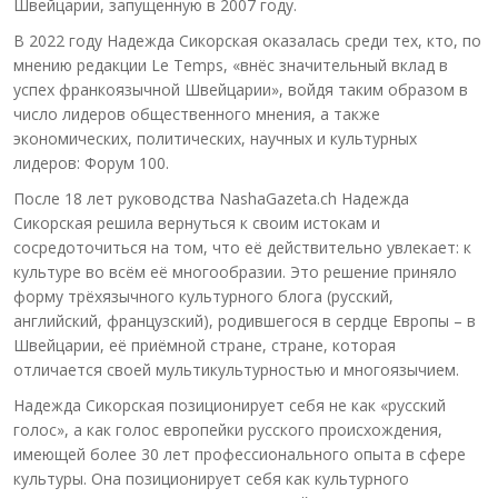
Швейцарии, запущенную в 2007 году.
В 2022 году Надежда Сикорская оказалась среди тех, кто, по
мнению редакции Le Temps, «внёс значительный вклад в
успех франкоязычной Швейцарии», войдя таким образом в
число лидеров общественного мнения, а также
экономических, политических, научных и культурных
лидеров: Форум 100.
После 18 лет руководства NashaGazeta.ch Надежда
Сикорская решила вернуться к своим истокам и
сосредоточиться на том, что её действительно увлекает: к
культуре во всём её многообразии. Это решение приняло
форму трёхязычного культурного блога (русский,
английский, французский), родившегося в сердце Европы – в
Швейцарии, её приёмной стране, стране, которая
отличается своей мультикультурностью и многоязычием.
Надежда Сикорская позиционирует себя не как «русский
голос», а как голос европейки русского происхождения,
имеющей более 30 лет профессионального опыта в сфере
культуры. Она позиционирует себя как культурного