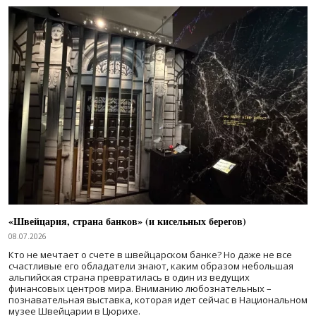
«Швейцария, страна банков» (и кисельных берегов)
08.07.2026
Кто не мечтает о счете в швейцарском банке? Но даже не все
счастливые его обладатели знают, каким образом небольшая
альпийская страна превратилась в один из ведущих
финансовых центров мира. Вниманию любознательных –
познавательная выставка, которая идет сейчас в Национальном
музее Швейцарии в Цюрихе.