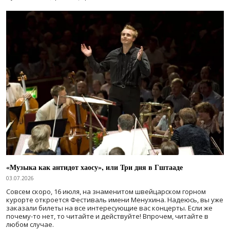
«Музыка как антидот хаосу», или Три дня в Гштааде
03.07.2026
Совсем скоро, 16 июля, на знаменитом швейцарском горном
курорте откроется Фестиваль имени Менухина. Надеюсь, вы уже
заказали билеты на все интересующие вас концерты. Если же
почему-то нет, то читайте и действуйте! Впрочем, читайте в
любом случае.