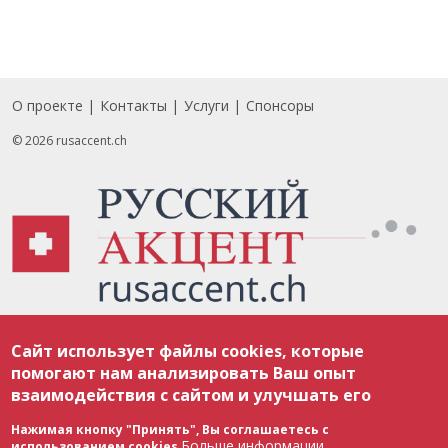
О проекте
Контакты
Услуги
Спонсоры
Footer
© 2026 rusaccent.ch
Все материалы, размещенные на веб-сайте rusaccent.ch, охраняются в
Сайт использует файлы cookies, которые
соответствии с законодательством Швейцарии об авторском праве и
международными соглашениями. Полное или частичное использование
помогают нам анализировать Ваш опыт
материалов возможно только с разрешения редакции. В случае полного
взаимодействия с сайтом и улучшать его
или частичного воспроизведения материалов сайта rusaccent.ch,
ОБЯЗАТЕЛЬНА АКТИВНАЯ ГИПЕРССЫЛКА на конкретный заимствованный
текст. Фотоизображения, размещенные редакцией rusaccent.ch, являются
Нажимая кнопку "Принять", Вы соглашаетесь с
ее исключительной собственностью. Полное или частичное
Больше информации
использованием cookies