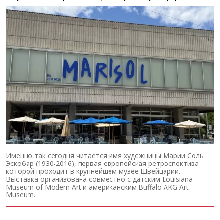
Именно так сегодня читается имя художницы Марии Соль
Эскобар (1930-2016), первая европейская ретроспектива
которой проходит в крупнейшем музее Швейцарии.
Выставка организована совместно с датским Louisiana
Museum of Modern Art и американским Buffalo AKG Art
Museum.