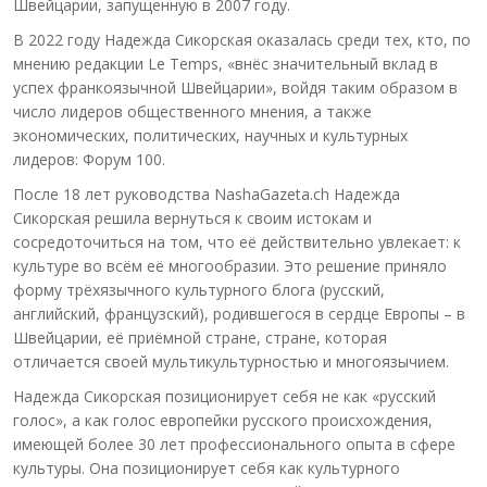
Швейцарии, запущенную в 2007 году.
В 2022 году Надежда Сикорская оказалась среди тех, кто, по
мнению редакции Le Temps, «внёс значительный вклад в
успех франкоязычной Швейцарии», войдя таким образом в
число лидеров общественного мнения, а также
экономических, политических, научных и культурных
лидеров: Форум 100.
После 18 лет руководства NashaGazeta.ch Надежда
Сикорская решила вернуться к своим истокам и
сосредоточиться на том, что её действительно увлекает: к
культуре во всём её многообразии. Это решение приняло
форму трёхязычного культурного блога (русский,
английский, французский), родившегося в сердце Европы – в
Швейцарии, её приёмной стране, стране, которая
отличается своей мультикультурностью и многоязычием.
Надежда Сикорская позиционирует себя не как «русский
голос», а как голос европейки русского происхождения,
имеющей более 30 лет профессионального опыта в сфере
культуры. Она позиционирует себя как культурного