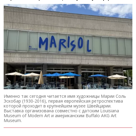
Именно так сегодня читается имя художницы Марии Соль
Эскобар (1930-2016), первая европейская ретроспектива
которой проходит в крупнейшем музее Швейцарии.
Выставка организована совместно с датским Louisiana
Museum of Modern Art и американским Buffalo AKG Art
Museum.