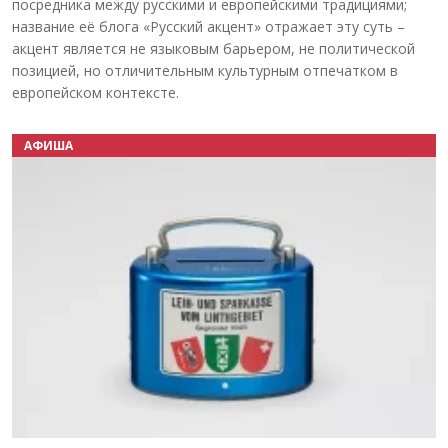
посредника между русскими и европейскими традициями;
название её блога «Русский акцент» отражает эту суть –
акцент является не языковым барьером, не политической
позицией, но отличительным культурным отпечатком в
европейском контексте.
АФИША
Назад
Вперёд