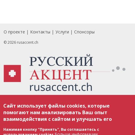
О проекте
Контакты
Услуги
Спонсоры
Footer
© 2026 rusaccent.ch
Все материалы, размещенные на веб-сайте rusaccent.ch, охраняются в
Сайт использует файлы cookies, которые
соответствии с законодательством Швейцарии об авторском праве и
международными соглашениями. Полное или частичное использование
помогают нам анализировать Ваш опыт
материалов возможно только с разрешения редакции. В случае полного
взаимодействия с сайтом и улучшать его
или частичного воспроизведения материалов сайта rusaccent.ch,
ОБЯЗАТЕЛЬНА АКТИВНАЯ ГИПЕРССЫЛКА на конкретный заимствованный
текст. Фотоизображения, размещенные редакцией rusaccent.ch, являются
Нажимая кнопку "Принять", Вы соглашаетесь с
ее исключительной собственностью. Полное или частичное
Больше информации
использованием cookies