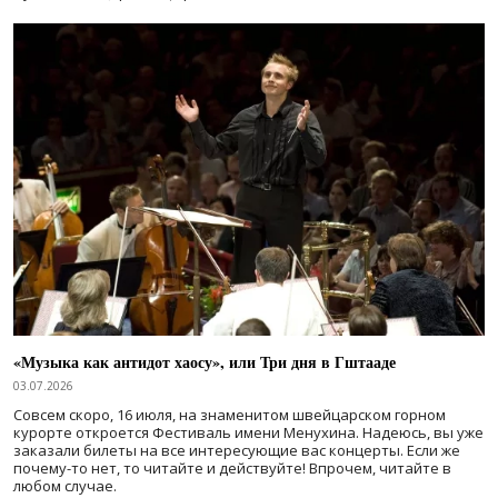
«Музыка как антидот хаосу», или Три дня в Гштааде
03.07.2026
Совсем скоро, 16 июля, на знаменитом швейцарском горном
курорте откроется Фестиваль имени Менухина. Надеюсь, вы уже
заказали билеты на все интересующие вас концерты. Если же
почему-то нет, то читайте и действуйте! Впрочем, читайте в
любом случае.