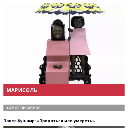
Назад
Вперёд
МАРИСОЛЬ
САМОЕ ЧИТАЕМОЕ
Павел Кушнир: «Продаться или умереть»