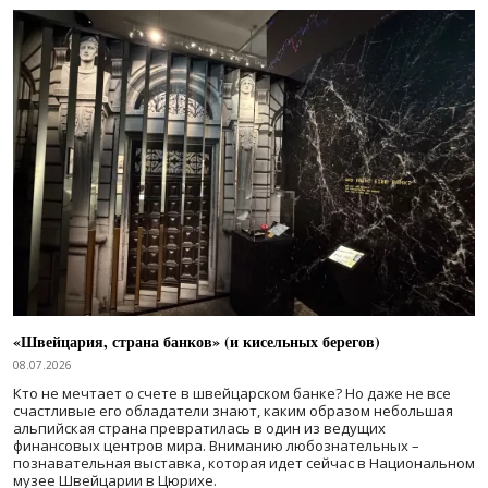
«Швейцария, страна банков» (и кисельных берегов)
08.07.2026
Кто не мечтает о счете в швейцарском банке? Но даже не все
счастливые его обладатели знают, каким образом небольшая
альпийская страна превратилась в один из ведущих
финансовых центров мира. Вниманию любознательных –
познавательная выставка, которая идет сейчас в Национальном
музее Швейцарии в Цюрихе.