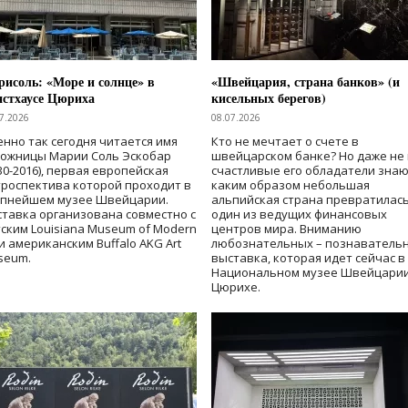
исоль: «Море и солнце» в
«Швейцария, страна банков» (и
нстхаусе Цюриха
кисельных берегов)
7.2026
08.07.2026
нно так сегодня читается имя
Кто не мечтает о счете в
дожницы Марии Соль Эскобар
швейцарском банке? Но даже не 
30-2016), первая европейская
счастливые его обладатели знаю
роспектива которой проходит в
каким образом небольшая
упнейшем музее Швейцарии.
альпийская страна превратилась
тавка организована совместно с
один из ведущих финансовых
ским Louisiana Museum of Modern
центров мира. Вниманию
 и американским Buffalo AKG Art
любознательных – познаватель
seum.
выставка, которая идет сейчас в
Национальном музее Швейцарии
Цюрихе.