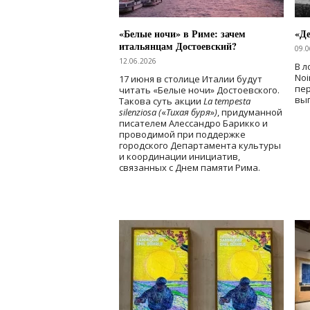
«Белые ночи» в Риме: зачем
«Д
итальянцам Достоевский?
09.0
12.06.2026
В л
Noi
17 июня в столице Италии будут
пе
читать «Белые ночи» Достоевского.
вы
Такова суть акции
La tempesta
silenziosa (
«
Тихая буря
»
)
, придуманной
писателем Алессандро Барикко и
проводимой при поддержке
городского Департамента культуры
и координации инициатив,
связанных с Днем памяти Рима.