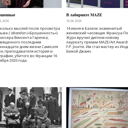
ошенные
В лабиринте MAZE
6.2026
16.06.2026
колько мыслей после просмотра
14 июня в Базеле знаменитый
льма
L'abandon
(«Брошенность»)
женевский часовщик Франсуа-П
иссера Винсента Гаренка,
Журн вручил диплом новому
священного последним
лауреату премии MAZE/Art Award
иннадцати дням жизни Самюэля
F.P. Journe. Им стал мастер из Ин
и, преподавателя истории и
Бижой Джаин.
графии, убитого во Франции 16
ября 2020 года.