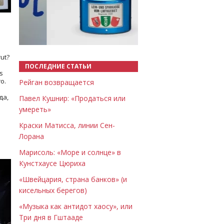
Назад
Вперёд
ut?
ПОСЛЕДНИЕ СТАТЬИ
s
о.
Рейган возвращается
да,
Павел Кушнир: «Продаться или
умереть»
Краски Матисса, линии Сен-
Лорана
Марисоль: «Море и солнце» в
Кунстхаусе Цюриха
«Швейцария, страна банков» (и
кисельных берегов)
«Музыка как антидот хаосу», или
Три дня в Гштааде