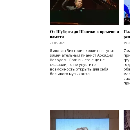
От Шуберта до Шопена: о времени и
Паа
памяти
ре
21.05.2026
19.0
8 июня в Виктория-холле выступит
7 м
замечательный пианист Аркадий
при
Володось. Если вы его еще не
гру
слышали, то не упустите
го
возможность открыть для себя
об
большого музыканта.
мас
зах
при