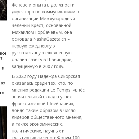
Женеве и опыта в должности
директора по коммуникациям в
организации Международный
Зелёный Крест, основанной
Михаилом Горбачёвым, она
основала NashaGazeta.ch –
первую ежедневную
русскоязычную ежедневную
все
т,
онлайн-газету в Швейцарии,
запущенную в 2007 году.
 в
В 2022 году Надежда Сикорская
ная
оказалась среди тех, кто, по
мнению редакции Le Temps, «внёс
 в
значительный вклад в успех
франкоязычной Швейцарии»,
войдя таким образом в число
лидеров общественного мнения,
а также экономических,
политических, научных и
культурных лидеров: Форум 100.