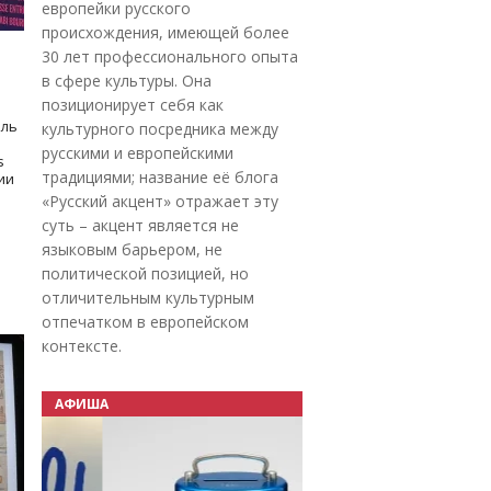
европейки русского
происхождения, имеющей более
30 лет профессионального опыта
в сфере культуры. Она
позиционирует себя как
оль
культурного посредника между
русскими и европейскими
s
традициями; название её блога
дии
«Русский акцент» отражает эту
суть – акцент является не
языковым барьером, не
политической позицией, но
отличительным культурным
отпечатком в европейском
контексте.
АФИША