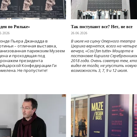
ден по Рильке»
Так поступают все? Нет, не все
6.2026
26.06.2026
Фонде Пьера Джанадда в
В июле на сцену Оперного театра
тиньи – отличная выставка,
Цюриха вернется, всего на четыре
ганизованная парижским Музеем
вечера, «Cosí fan tutte» Моцарта в
дена и проходящая под
постановке Кирилла Серебреннико
тронажем президента
2018 года. Очень советую тем, кто
ейцарской Конфедерации Ги
видел ее тогда, не упустить новую
мелена. Не пропустите!
возможность 3, 7, 9 и 12 июля.