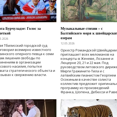
та Бурчуладзе: Голос за
Музыкальные стихии – с
шеткой
Балтийского моря к швейцарски
озерам
5.2026
12.05.2026
ая Тбилисский городской суд
говорил всемирно известного
Оркестр Романдской Швейцарии
зинского оперного певца к семи
приглашает всех меломанов на
дам лишения свободы
по
концерты в Женеве, Лозанне и
винениям в организации
Люцерне 20, 21 и 22 мая. Под
сового насилия, попытке
руководством литовского дириж
вата стратегического объекта и
Мирги Гражините-Тила и с
зывах к свержению власти
.
латвийским пианистом Георгием
Осокиным в качестве солиста
коллектив предложит оригиналь
программу из произведений
Франка, Шопена, Дебюсси и Раве