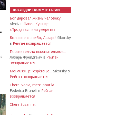
ПОСЛЕДНИЕ КОММЕНТАРИИ
Бог даровал Жизнь человеку…
AlexN в
Павел Кушнир:
«Продаться или умереть»
 в
Большое спасибо, Лазарь!
Sikorsky
в
Рейган возвращается
Поразительно выразительное…
ой
Лазарь Фрейдгейм в
Рейган
возвращается
Moi aussi, je l’espère! Je…
Sikorsky в
Рейган возвращается
Chère Nadia, merci pour la…
Federica Brunelli в
Рейган
возвращается
Chère Suzanne,