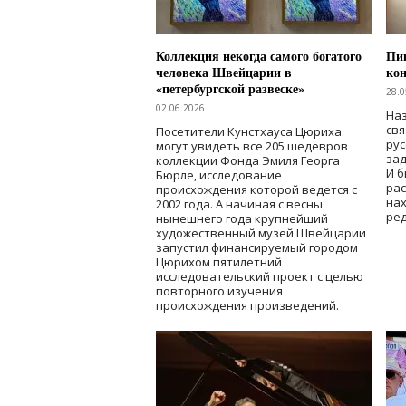
Коллекция некогда самого богатого
Пик
человека Швейцарии в
кон
«петербургской развеске»
28.0
02.06.2026
Наз
свя
Посетители Кунстхауса Цюриха
рус
могут увидеть все 205 шедевров
зад
коллекции Фонда Эмиля Георга
И б
Бюрле, исследование
рас
происхождения которой ведется с
нах
2002 года. А начиная с весны
ред
нынешнего года крупнейший
художественный музей Швейцарии
запустил финансируемый городом
Цюрихом пятилетний
исследовательский проект с целью
повторного изучения
происхождения произведений.