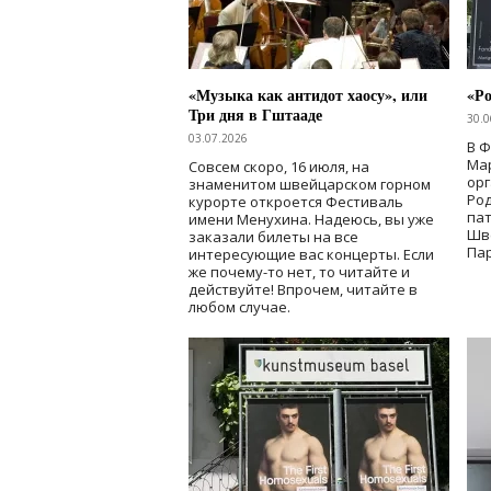
«Музыка как антидот хаосу», или
«Ро
Три дня в Гштааде
30.0
03.07.2026
В 
Мар
Совсем скоро, 16 июля, на
ор
знаменитом швейцарском горном
Ро
курорте откроется Фестиваль
па
имени Менухина. Надеюсь, вы уже
Шв
заказали билеты на все
Пар
интересующие вас концерты. Если
же почему-то нет, то читайте и
действуйте! Впрочем, читайте в
любом случае.