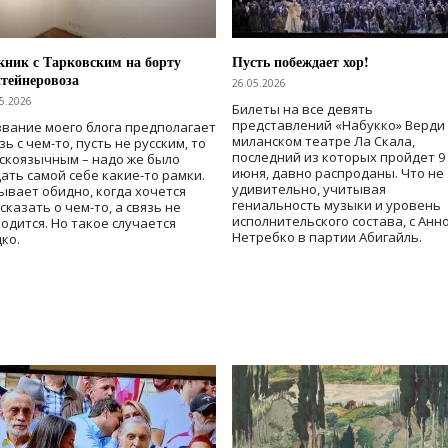
ник с Тарковским на борту
Пусть побеждает хор!
тейнеровоза
26.05.2026
5.2026
Билеты на все девять
представлений «Набукко» Верди
вание моего блога предполагает
миланском театре Ла Скала,
зь с чем-то, пусть не русским, то
последний из которых пройдет 9
скоязычным – надо же было
июня, давно распроданы. Что не
ать самой себе какие-то рамки.
удивительно, учитывая
ывает обидно, когда хочется
гениальность музыки и уровень
сказать о чем-то, а связь не
исполнительского состава, с Анн
одится. Но такое случается
Нетребко в партии Абигайль.
ко.