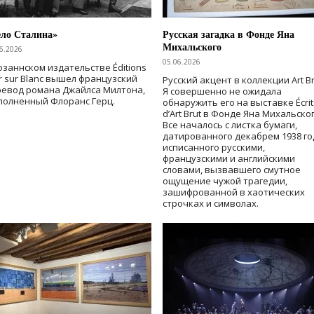
ело Сталина»
Русская загадка в Фонде Яна
Михальского
6.2026
05.06.2026
озаннском издательстве Éditions
r sur Blanc вышел французский
Русский акцент в коллекции Art Br
ревод романа Джайлса Милтона,
Я совершенно не ожидала
полненный Флоранс Герц.
обнаружить его на выставке Écrit
d’Art Brut в Фонде Яна Михальског
Все началось с листка бумаги,
датированного декабрем 1938 го
исписанного русскими,
французскими и английскими
словами, вызвавшего смутное
ощущение чужой трагедии,
зашифрованной в хаотических
строчках и символах.