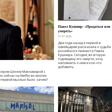
Павел Кушнир: «Продаться или
умереть»
27.07.2026
Два года назад я первой в
Швейцарии рассказала о судьбе
российского пианиста Павла
Кушнира. Сегодня, во вторую
годовщину его смерти, хочу
напомнить о нем и кое-что
добавить.
сером Шоном Макнамарой с
 сейчас на Netflix во многих
й первой мыслью было: зачем?