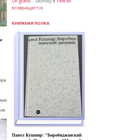
Un grand…
Sikorsky в
Рейган
возвращается
КНИЖНАЯ ПОЛКА
м
ера
ную
ля.
Павел Кушнир: "Биробиджанский