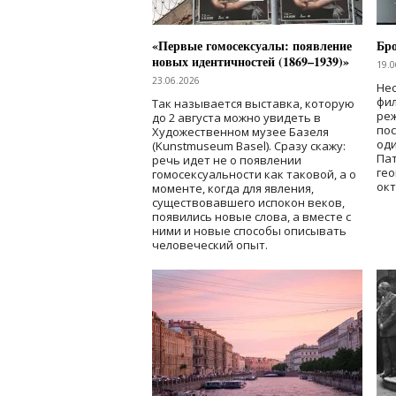
«Первые гомосексуалы: появление
Бр
новых идентичностей (1869–1939)»
19.0
23.06.2026
Нес
фи
Так называется выставка, которую
реж
до 2 августа можно увидеть в
по
Художественном музее Базеля
од
(Kunstmuseum Basel). Сразу скажу:
Пат
речь идет не о появлении
гео
гомосексуальности как таковой, а о
окт
моменте, когда для явления,
существовавшего испокон веков,
появились новые слова, а вместе с
ними и новые способы описывать
человеческий опыт.