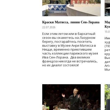
Краски Матисса, линии Сен-Лорана
Мар
Ку
22.07.2026
15.0
Если этим летом или в бархатный
сезон вы окажетесь на Лазурном
Име
берегу, постарайтесь посетить
ху
выставку в Музее Анри Матисса в
(19
Ницце, временно приютившем
рет
часть коллекции парижского музея
кр
Ива Сен-Лорана. Два великих
Выс
француза никогда не встречались,
дат
но их диалог состоялся!
Art
Mu