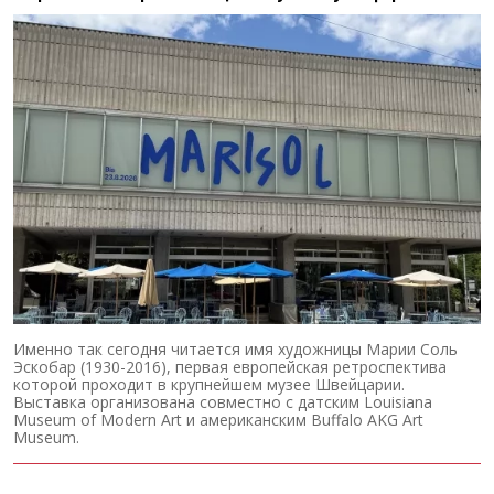
Именно так сегодня читается имя художницы Марии Соль
Эскобар (1930-2016), первая европейская ретроспектива
которой проходит в крупнейшем музее Швейцарии.
Выставка организована совместно с датским Louisiana
Museum of Modern Art и американским Buffalo AKG Art
Museum.