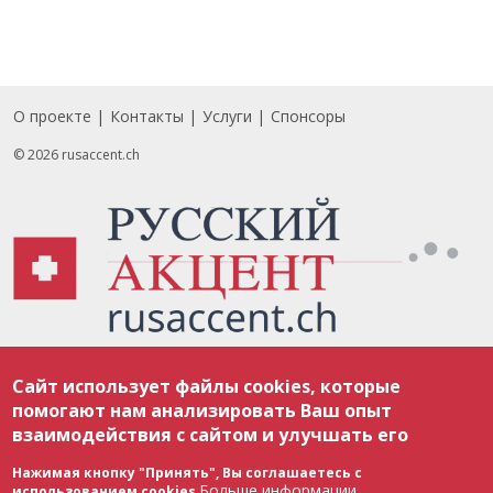
О проекте
Контакты
Услуги
Спонсоры
Footer
© 2026 rusaccent.ch
Все материалы, размещенные на веб-сайте rusaccent.ch, охраняются в
Сайт использует файлы cookies, которые
соответствии с законодательством Швейцарии об авторском праве и
международными соглашениями. Полное или частичное использование
помогают нам анализировать Ваш опыт
материалов возможно только с разрешения редакции. В случае полного
взаимодействия с сайтом и улучшать его
или частичного воспроизведения материалов сайта rusaccent.ch,
ОБЯЗАТЕЛЬНА АКТИВНАЯ ГИПЕРССЫЛКА на конкретный заимствованный
текст. Фотоизображения, размещенные редакцией rusaccent.ch, являются
Нажимая кнопку "Принять", Вы соглашаетесь с
ее исключительной собственностью. Полное или частичное
Больше информации
использованием cookies