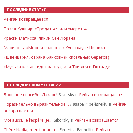
ПОСЛЕДНИЕ СТАТЬИ
Рейган возвращается
Павел Кушнир: «Продаться или умереть»
Краски Матисса, линии Сен-Лорана
Марисоль: «Море и солнце» в Кунстхаусе Цюриха
«Швейцария, страна банков» (и кисельных берегов)
«Музыка как антидот хаосу», или Три дня в Гштааде
ПОСЛЕДНИЕ КОММЕНТАРИИ
Большое спасибо, Лазарь!
Sikorsky в
Рейган возвращается
Поразительно выразительное…
Лазарь Фрейдгейм в
Рейган
возвращается
Moi aussi, je l’espère! Je…
Sikorsky в
Рейган возвращается
Chère Nadia, merci pour la…
Federica Brunelli в
Рейган