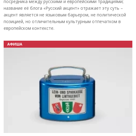
посредника между русскими и европейскими традициями;
название её блога «Русский акцент» отражает эту суть –
акцент является не языковым барьером, не политической
позицией, но отличительным культурным отпечатком в
европейском контексте.
АФИША
Назад
Вперёд