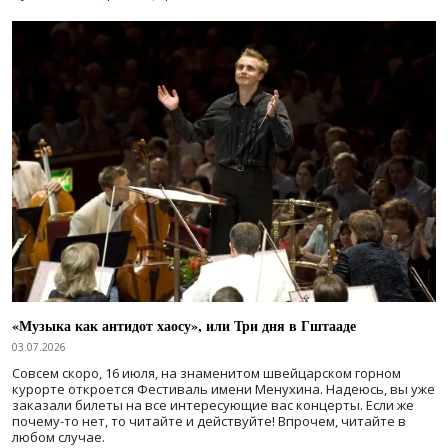
«Музыка как антидот хаосу», или Три дня в Гштааде
03.07.2026
Совсем скоро, 16 июля, на знаменитом швейцарском горном
курорте откроется Фестиваль имени Менухина. Надеюсь, вы уже
заказали билеты на все интересующие вас концерты. Если же
почему-то нет, то читайте и действуйте! Впрочем, читайте в
любом случае.