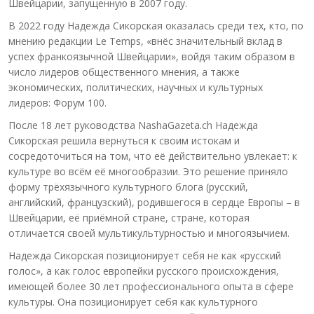
Швейцарии, запущенную в 2007 году.
В 2022 году Надежда Сикорская оказалась среди тех, кто, по
мнению редакции Le Temps, «внёс значительный вклад в
успех франкоязычной Швейцарии», войдя таким образом в
число лидеров общественного мнения, а также
экономических, политических, научных и культурных
лидеров: Форум 100.
После 18 лет руководства NashaGazeta.ch Надежда
Сикорская решила вернуться к своим истокам и
сосредоточиться на том, что её действительно увлекает: к
культуре во всём её многообразии. Это решение приняло
форму трёхязычного культурного блога (русский,
английский, французский), родившегося в сердце Европы – в
Швейцарии, её приёмной стране, стране, которая
отличается своей мультикультурностью и многоязычием.
Надежда Сикорская позиционирует себя не как «русский
голос», а как голос европейки русского происхождения,
имеющей более 30 лет профессионального опыта в сфере
культуры. Она позиционирует себя как культурного