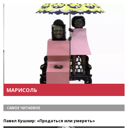
Назад
Вперёд
МАРИСОЛЬ
САМОЕ ЧИТАЕМОЕ
Павел Кушнир: «Продаться или умереть»