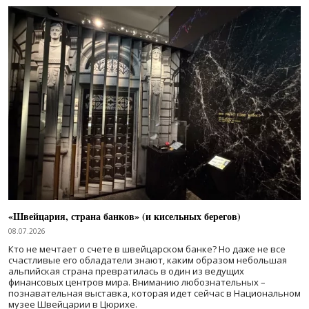
«Швейцария, страна банков» (и кисельных берегов)
08.07.2026
Кто не мечтает о счете в швейцарском банке? Но даже не все
счастливые его обладатели знают, каким образом небольшая
альпийская страна превратилась в один из ведущих
финансовых центров мира. Вниманию любознательных –
познавательная выставка, которая идет сейчас в Национальном
музее Швейцарии в Цюрихе.