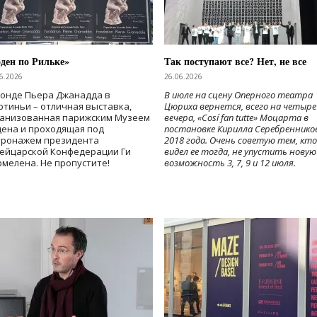
ден по Рильке»
Так поступают все? Нет, не все
6.2026
26.06.2026
Фонде Пьера Джанадда в
В июле на сцену Оперного театра
тиньи – отличная выставка,
Цюриха вернется, всего на четыре
ганизованная парижским Музеем
вечера, «Cosí fan tutte» Моцарта в
дена и проходящая под
постановке Кирилла Серебреннико
тронажем президента
2018 года. Очень советую тем, кто
ейцарской Конфедерации Ги
видел ее тогда, не упустить новую
мелена. Не пропустите!
возможность 3, 7, 9 и 12 июля.