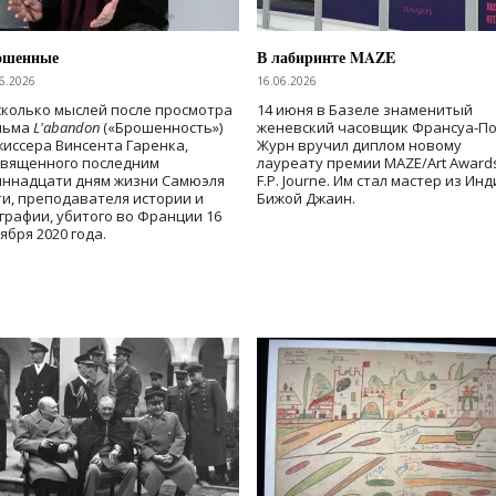
ошенные
В лабиринте MAZE
6.2026
16.06.2026
колько мыслей после просмотра
14 июня в Базеле знаменитый
льма
L'abandon
(«Брошенность»)
женевский часовщик Франсуа-П
иссера Винсента Гаренка,
Журн вручил диплом новому
священного последним
лауреату премии MAZE/Art Award
иннадцати дням жизни Самюэля
F.P. Journe. Им стал мастер из Ин
и, преподавателя истории и
Бижой Джаин.
графии, убитого во Франции 16
ября 2020 года.