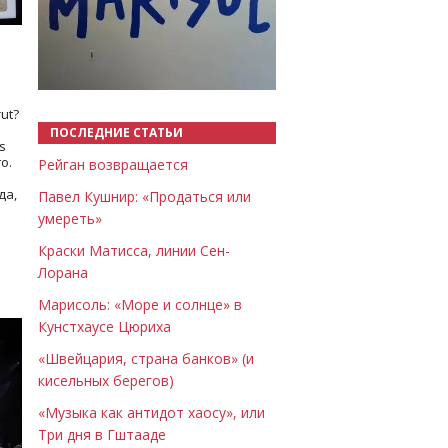
Назад
Вперёд
ut?
ПОСЛЕДНИЕ СТАТЬИ
s
о.
Рейган возвращается
да,
Павел Кушнир: «Продаться или
умереть»
Краски Матисса, линии Сен-
Лорана
Марисоль: «Море и солнце» в
Кунстхаусе Цюриха
«Швейцария, страна банков» (и
кисельных берегов)
«Музыка как антидот хаосу», или
Три дня в Гштааде