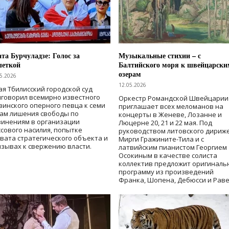
та Бурчуладзе: Голос за
Музыкальные стихии – с
шеткой
Балтийского моря к швейцарски
озерам
5.2026
12.05.2026
ая Тбилисский городской суд
говорил всемирно известного
Оркестр Романдской Швейцарии
зинского оперного певца к семи
приглашает всех меломанов на
дам лишения свободы
по
концерты в Женеве, Лозанне и
винениям в организации
Люцерне 20, 21 и 22 мая. Под
сового насилия, попытке
руководством литовского дириж
вата стратегического объекта и
Мирги Гражините-Тила и с
зывах к свержению власти
.
латвийским пианистом Георгием
Осокиным в качестве солиста
коллектив предложит оригиналь
программу из произведений
Франка, Шопена, Дебюсси и Раве