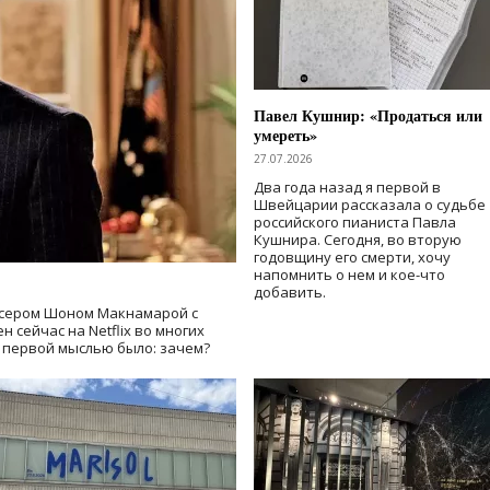
Павел Кушнир: «Продаться или
умереть»
27.07.2026
Два года назад я первой в
Швейцарии рассказала о судьбе
российского пианиста Павла
Кушнира. Сегодня, во вторую
годовщину его смерти, хочу
напомнить о нем и кое-что
добавить.
сером Шоном Макнамарой с
 сейчас на Netflix во многих
й первой мыслью было: зачем?