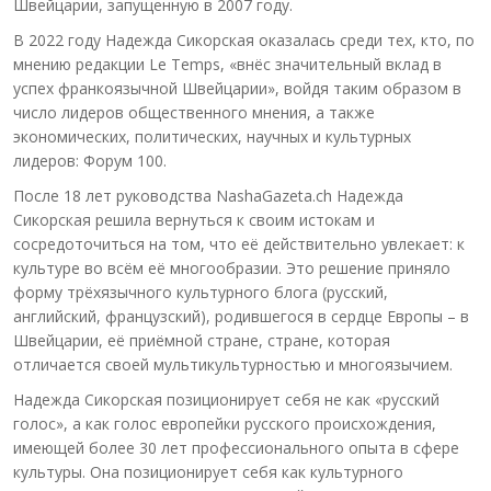
Швейцарии, запущенную в 2007 году.
В 2022 году Надежда Сикорская оказалась среди тех, кто, по
мнению редакции Le Temps, «внёс значительный вклад в
успех франкоязычной Швейцарии», войдя таким образом в
число лидеров общественного мнения, а также
экономических, политических, научных и культурных
лидеров: Форум 100.
После 18 лет руководства NashaGazeta.ch Надежда
Сикорская решила вернуться к своим истокам и
сосредоточиться на том, что её действительно увлекает: к
культуре во всём её многообразии. Это решение приняло
форму трёхязычного культурного блога (русский,
английский, французский), родившегося в сердце Европы – в
Швейцарии, её приёмной стране, стране, которая
отличается своей мультикультурностью и многоязычием.
Надежда Сикорская позиционирует себя не как «русский
голос», а как голос европейки русского происхождения,
имеющей более 30 лет профессионального опыта в сфере
культуры. Она позиционирует себя как культурного