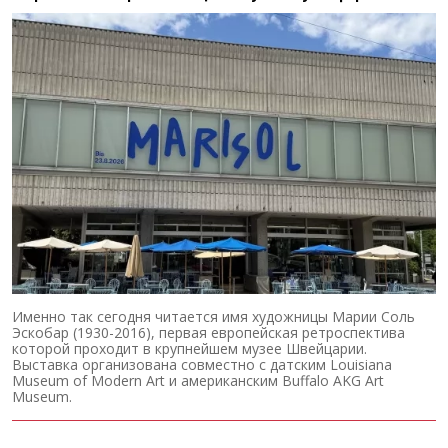
Именно так сегодня читается имя художницы Марии Соль
Эскобар (1930-2016), первая европейская ретроспектива
которой проходит в крупнейшем музее Швейцарии.
Выставка организована совместно с датским Louisiana
Museum of Modern Art и американским Buffalo AKG Art
Museum.