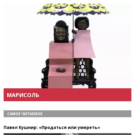
Назад
Вперёд
МАРИСОЛЬ
САМОЕ ЧИТАЕМОЕ
Павел Кушнир: «Продаться или умереть»