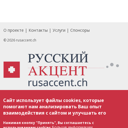
О проекте
Контакты
Услуги
Спонсоры
Footer
© 2026 rusaccent.ch
Все материалы, размещенные на веб-сайте rusaccent.ch, охраняются в
Сайт использует файлы cookies, которые
соответствии с законодательством Швейцарии об авторском праве и
международными соглашениями. Полное или частичное использование
помогают нам анализировать Ваш опыт
материалов возможно только с разрешения редакции. В случае полного
взаимодействия с сайтом и улучшать его
или частичного воспроизведения материалов сайта rusaccent.ch,
ОБЯЗАТЕЛЬНА АКТИВНАЯ ГИПЕРССЫЛКА на конкретный заимствованный
текст. Фотоизображения, размещенные редакцией rusaccent.ch, являются
Нажимая кнопку "Принять", Вы соглашаетесь с
ее исключительной собственностью. Полное или частичное
Больше информации
использованием cookies