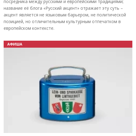
посредника между русскими и европейскими традициями;
название её блога «Русский акцент» отражает эту суть –
акцент является не языковым барьером, не политической
позицией, но отличительным культурным отпечатком в
европейском контексте.
АФИША
Назад
Вперёд