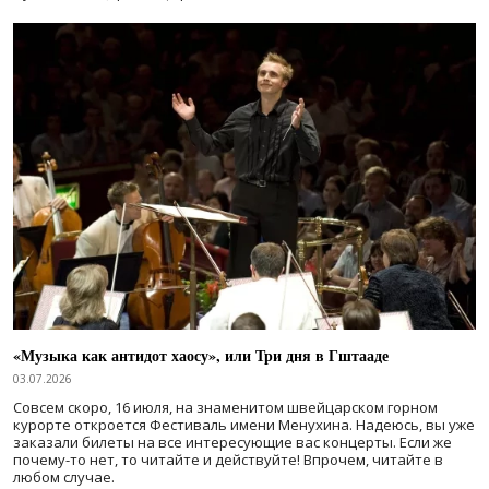
«Музыка как антидот хаосу», или Три дня в Гштааде
03.07.2026
Совсем скоро, 16 июля, на знаменитом швейцарском горном
курорте откроется Фестиваль имени Менухина. Надеюсь, вы уже
заказали билеты на все интересующие вас концерты. Если же
почему-то нет, то читайте и действуйте! Впрочем, читайте в
любом случае.