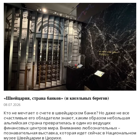
«Швейцария, страна банков» (и кисельных берегов)
08.07.2026
Кто не мечтает о счете в швейцарском банке? Но даже не все
счастливые его обладатели знают, каким образом небольшая
альпийская страна превратилась в один из ведущих
финансовых центров мира. Вниманию любознательных –
познавательная выставка, которая идет сейчас в Национальном
музее Швейцарии в Цюрихе.