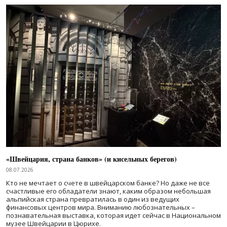
«Швейцария, страна банков» (и кисельных берегов)
08.07.2026
Кто не мечтает о счете в швейцарском банке? Но даже не все
счастливые его обладатели знают, каким образом небольшая
альпийская страна превратилась в один из ведущих
финансовых центров мира. Вниманию любознательных –
познавательная выставка, которая идет сейчас в Национальном
музее Швейцарии в Цюрихе.