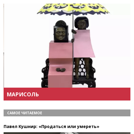
Назад
Вперёд
МАРИСОЛЬ
САМОЕ ЧИТАЕМОЕ
Павел Кушнир: «Продаться или умереть»