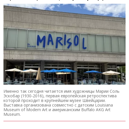
Именно так сегодня читается имя художницы Марии Соль
Эскобар (1930-2016), первая европейская ретроспектива
которой проходит в крупнейшем музее Швейцарии.
Выставка организована совместно с датским Louisiana
Museum of Modern Art и американским Buffalo AKG Art
Museum.