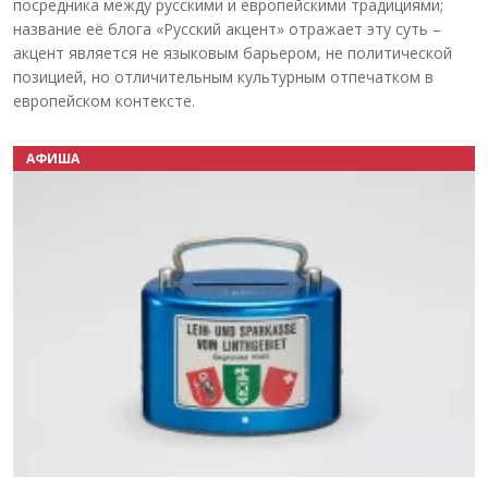
посредника между русскими и европейскими традициями;
название её блога «Русский акцент» отражает эту суть –
акцент является не языковым барьером, не политической
позицией, но отличительным культурным отпечатком в
европейском контексте.
АФИША
Назад
Вперёд