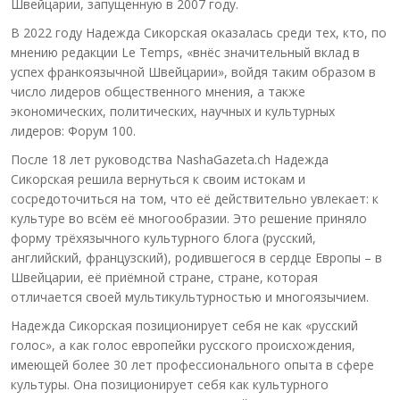
Швейцарии, запущенную в 2007 году.
В 2022 году Надежда Сикорская оказалась среди тех, кто, по
мнению редакции Le Temps, «внёс значительный вклад в
успех франкоязычной Швейцарии», войдя таким образом в
число лидеров общественного мнения, а также
экономических, политических, научных и культурных
лидеров: Форум 100.
После 18 лет руководства NashaGazeta.ch Надежда
Сикорская решила вернуться к своим истокам и
сосредоточиться на том, что её действительно увлекает: к
культуре во всём её многообразии. Это решение приняло
форму трёхязычного культурного блога (русский,
английский, французский), родившегося в сердце Европы – в
Швейцарии, её приёмной стране, стране, которая
отличается своей мультикультурностью и многоязычием.
Надежда Сикорская позиционирует себя не как «русский
голос», а как голос европейки русского происхождения,
имеющей более 30 лет профессионального опыта в сфере
культуры. Она позиционирует себя как культурного