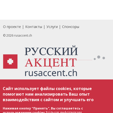
О проекте
Контакты
Услуги
Спонсоры
Footer
© 2026 rusaccent.ch
Все материалы, размещенные на веб-сайте rusaccent.ch, охраняются в
Сайт использует файлы cookies, которые
соответствии с законодательством Швейцарии об авторском праве и
международными соглашениями. Полное или частичное использование
помогают нам анализировать Ваш опыт
материалов возможно только с разрешения редакции. В случае полного
взаимодействия с сайтом и улучшать его
или частичного воспроизведения материалов сайта rusaccent.ch,
ОБЯЗАТЕЛЬНА АКТИВНАЯ ГИПЕРССЫЛКА на конкретный заимствованный
текст. Фотоизображения, размещенные редакцией rusaccent.ch, являются
Нажимая кнопку "Принять", Вы соглашаетесь с
ее исключительной собственностью. Полное или частичное
Больше информации
использованием cookies