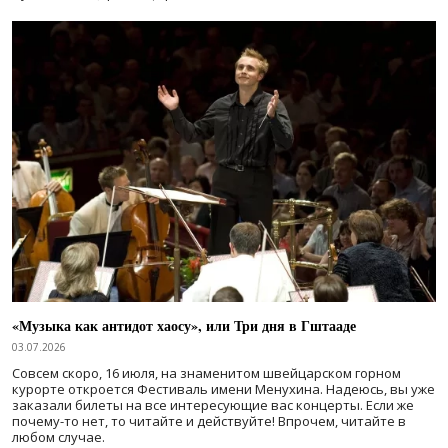
«Музыка как антидот хаосу», или Три дня в Гштааде
03.07.2026
Совсем скоро, 16 июля, на знаменитом швейцарском горном
курорте откроется Фестиваль имени Менухина. Надеюсь, вы уже
заказали билеты на все интересующие вас концерты. Если же
почему-то нет, то читайте и действуйте! Впрочем, читайте в
любом случае.