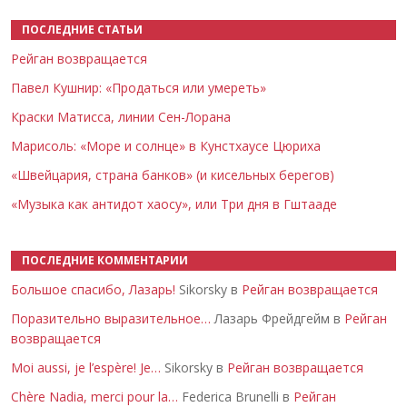
ПОСЛЕДНИЕ СТАТЬИ
Рейган возвращается
Павел Кушнир: «Продаться или умереть»
Краски Матисса, линии Сен-Лорана
Марисоль: «Море и солнце» в Кунстхаусе Цюриха
«Швейцария, страна банков» (и кисельных берегов)
«Музыка как антидот хаосу», или Три дня в Гштааде
ПОСЛЕДНИЕ КОММЕНТАРИИ
Большое спасибо, Лазарь!
Sikorsky в
Рейган возвращается
Поразительно выразительное…
Лазарь Фрейдгейм в
Рейган
возвращается
Moi aussi, je l’espère! Je…
Sikorsky в
Рейган возвращается
Chère Nadia, merci pour la…
Federica Brunelli в
Рейган