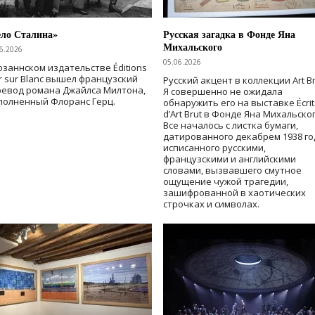
ело Сталина»
Русская загадка в Фонде Яна
Михальского
6.2026
05.06.2026
озаннском издательстве Éditions
r sur Blanc вышел французский
Русский акцент в коллекции Art Br
ревод романа Джайлса Милтона,
Я совершенно не ожидала
полненный Флоранс Герц.
обнаружить его на выставке Écrit
d’Art Brut в Фонде Яна Михальског
Все началось с листка бумаги,
датированного декабрем 1938 го
исписанного русскими,
французскими и английскими
словами, вызвавшего смутное
ощущение чужой трагедии,
зашифрованной в хаотических
строчках и символах.