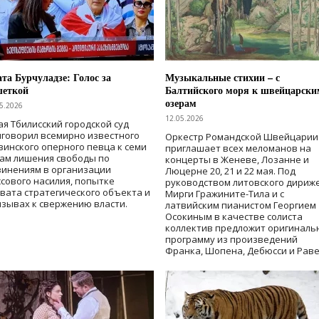
та Бурчуладзе: Голос за
Музыкальные стихии – с
шеткой
Балтийского моря к швейцарски
озерам
5.2026
12.05.2026
ая Тбилисский городской суд
говорил всемирно известного
Оркестр Романдской Швейцарии
зинского оперного певца к семи
приглашает всех меломанов на
дам лишения свободы
по
концерты в Женеве, Лозанне и
винениям в организации
Люцерне 20, 21 и 22 мая. Под
сового насилия, попытке
руководством литовского дириж
вата стратегического объекта и
Мирги Гражините-Тила и с
зывах к свержению власти
.
латвийским пианистом Георгием
Осокиным в качестве солиста
коллектив предложит оригиналь
программу из произведений
Франка, Шопена, Дебюсси и Раве