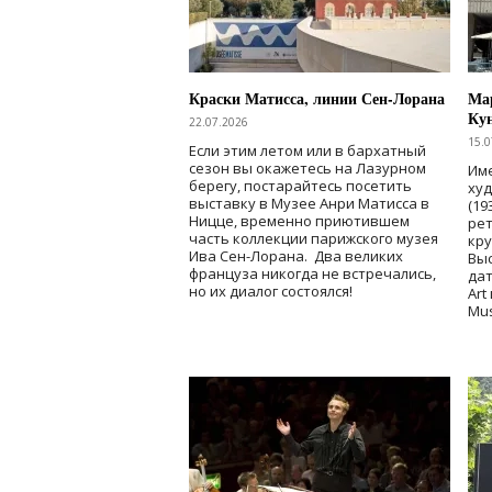
Краски Матисса, линии Сен-Лорана
Мар
Ку
22.07.2026
15.0
Если этим летом или в бархатный
сезон вы окажетесь на Лазурном
Име
берегу, постарайтесь посетить
ху
выставку в Музее Анри Матисса в
(19
Ницце, временно приютившем
рет
часть коллекции парижского музея
кр
Ива Сен-Лорана. Два великих
Выс
француза никогда не встречались,
дат
но их диалог состоялся!
Art
Mu