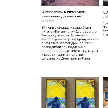
«Белые ночи» в Риме: зачем
«Д
итальянцам Достоевский?
09.0
12.06.2026
В л
Noi
17 июня в столице Италии будут
пе
читать «Белые ночи» Достоевского.
вы
Такова суть акции
La tempesta
silenziosa (
«
Тихая буря
»
)
, придуманной
писателем Алессандро Барикко и
проводимой при поддержке
городского Департамента культуры
и координации инициатив,
связанных с Днем памяти Рима.