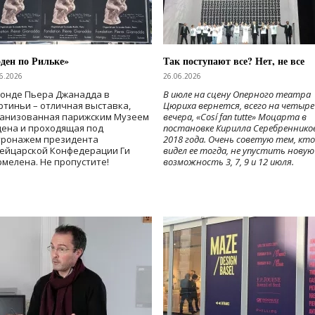
ден по Рильке»
Так поступают все? Нет, не все
6.2026
26.06.2026
Фонде Пьера Джанадда в
В июле на сцену Оперного театра
тиньи – отличная выставка,
Цюриха вернется, всего на четыре
ганизованная парижским Музеем
вечера, «Cosí fan tutte» Моцарта в
дена и проходящая под
постановке Кирилла Серебреннико
тронажем президента
2018 года. Очень советую тем, кто
ейцарской Конфедерации Ги
видел ее тогда, не упустить новую
мелена. Не пропустите!
возможность 3, 7, 9 и 12 июля.