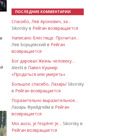
ПОСЛЕДНИЕ КОММЕНТАРИИ
Спасибо, Лев Аронович, за…
Sikorsky в
Рейган возвращается
Написано блестяще. Прочитал…
 в
Лев Борщевский в
Рейган
возвращается
Бог даровал Жизнь человеку…
ой
AlexN в
Павел Кушнир:
«Продаться или умереть»
Большое спасибо, Лазарь!
Sikorsky
в
Рейган возвращается
Поразительно выразительное…
Лазарь Фрейдгейм в
Рейган
возвращается
Moi aussi, je l’espère! Je…
Sikorsky в
Рейган возвращается