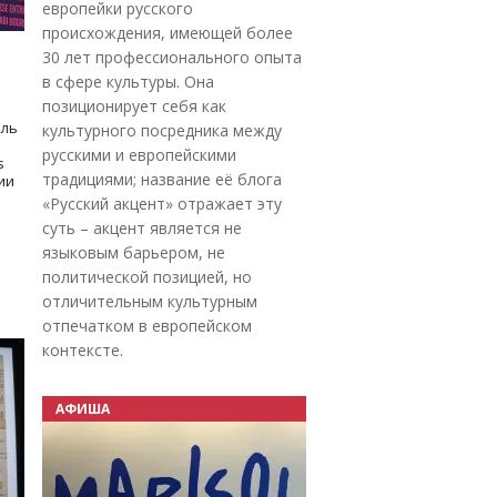
европейки русского
происхождения, имеющей более
30 лет профессионального опыта
в сфере культуры. Она
позиционирует себя как
оль
культурного посредника между
русскими и европейскими
s
традициями; название её блога
дии
«Русский акцент» отражает эту
суть – акцент является не
языковым барьером, не
политической позицией, но
отличительным культурным
отпечатком в европейском
контексте.
АФИША