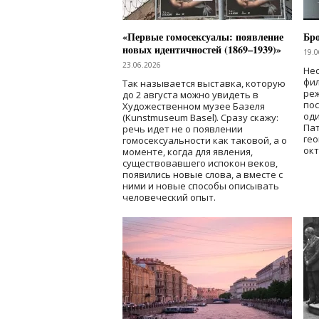
«Первые гомосексуалы: появление
Бр
новых идентичностей (1869–1939)»
19.0
23.06.2026
Нес
фи
Так называется выставка, которую
реж
до 2 августа можно увидеть в
по
Художественном музее Базеля
од
(Kunstmuseum Basel). Сразу скажу:
Пат
речь идет не о появлении
гео
гомосексуальности как таковой, а о
окт
моменте, когда для явления,
существовавшего испокон веков,
появились новые слова, а вместе с
ними и новые способы описывать
человеческий опыт.