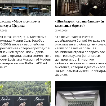
исоль: «Море и солнце» в
«Швейцария, страна банков» (и
нстхаусе Цюриха
кисельных берегов)
7.2026
08.07.2026
нно так сегодня читается имя
Кто не мечтает о счете в
дожницы Марии Соль Эскобар
швейцарском банке? Но даже не 
30-2016), первая европейская
счастливые его обладатели знаю
роспектива которой проходит в
каким образом небольшая
упнейшем музее Швейцарии.
альпийская страна превратилась
тавка организована совместно с
один из ведущих финансовых
ским Louisiana Museum of Modern
центров мира. Вниманию
 и американским Buffalo AKG Art
любознательных – познаватель
seum.
выставка, которая идет сейчас в
Национальном музее Швейцарии
Цюрихе.