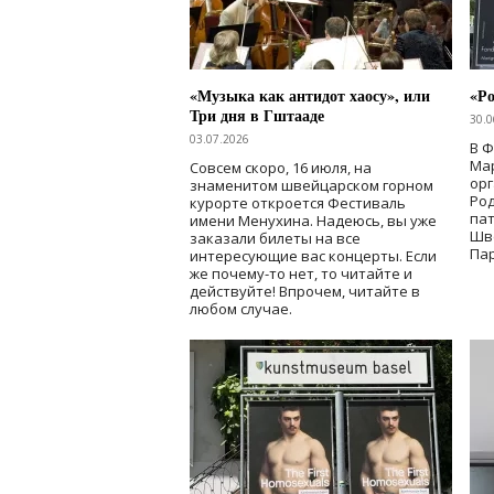
«Музыка как антидот хаосу», или
«Ро
Три дня в Гштааде
30.0
03.07.2026
В 
Мар
Совсем скоро, 16 июля, на
ор
знаменитом швейцарском горном
Ро
курорте откроется Фестиваль
па
имени Менухина. Надеюсь, вы уже
Шв
заказали билеты на все
Пар
интересующие вас концерты. Если
же почему-то нет, то читайте и
действуйте! Впрочем, читайте в
любом случае.