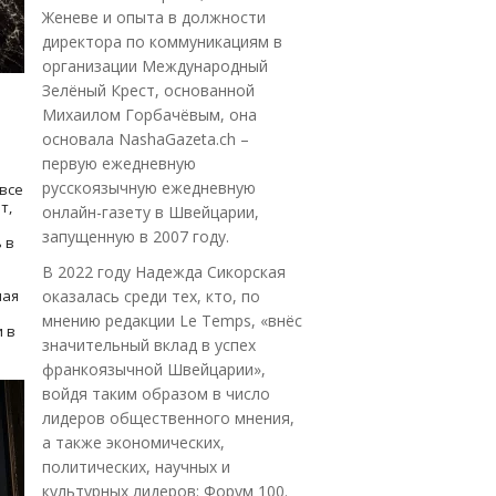
Женеве и опыта в должности
директора по коммуникациям в
организации Международный
Зелёный Крест, основанной
Михаилом Горбачёвым, она
основала NashaGazeta.ch –
первую ежедневную
русскоязычную ежедневную
все
т,
онлайн-газету в Швейцарии,
запущенную в 2007 году.
 в
В 2022 году Надежда Сикорская
ная
оказалась среди тех, кто, по
мнению редакции Le Temps, «внёс
 в
значительный вклад в успех
франкоязычной Швейцарии»,
войдя таким образом в число
лидеров общественного мнения,
а также экономических,
политических, научных и
культурных лидеров: Форум 100.