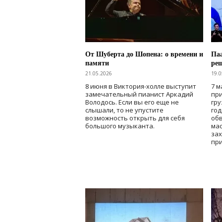
От Шуберта до Шопена: о времени и
Паа
памяти
ре
21.05.2026
19.0
8 июня в Виктория-холле выступит
7 м
замечательный пианист Аркадий
при
Володось. Если вы его еще не
гру
слышали, то не упустите
го
возможность открыть для себя
об
большого музыканта.
мас
зах
при