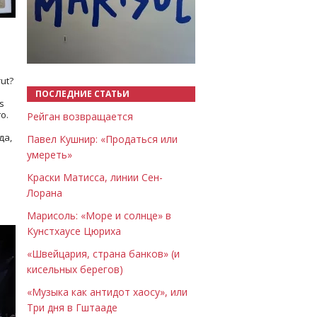
Назад
Вперёд
ut?
ПОСЛЕДНИЕ СТАТЬИ
s
о.
Рейган возвращается
да,
Павел Кушнир: «Продаться или
умереть»
Краски Матисса, линии Сен-
Лорана
Марисоль: «Море и солнце» в
Кунстхаусе Цюриха
«Швейцария, страна банков» (и
кисельных берегов)
«Музыка как антидот хаосу», или
Три дня в Гштааде