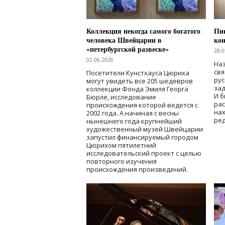
Коллекция некогда самого богатого
Пик
человека Швейцарии в
кон
«петербургской развеске»
28.0
02.06.2026
Наз
свя
Посетители Кунстхауса Цюриха
рус
могут увидеть все 205 шедевров
зад
коллекции Фонда Эмиля Георга
И б
Бюрле, исследование
рас
происхождения которой ведется с
нах
2002 года. А начиная с весны
ред
нынешнего года крупнейший
художественный музей Швейцарии
запустил финансируемый городом
Цюрихом пятилетний
исследовательский проект с целью
повторного изучения
происхождения произведений.