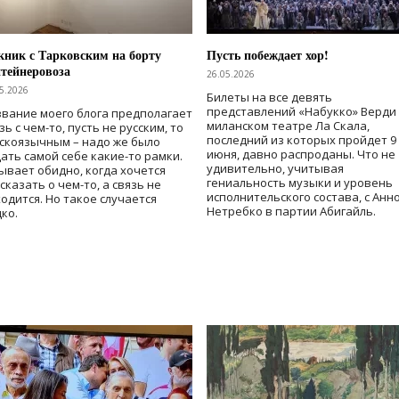
ник с Тарковским на борту
Пусть побеждает хор!
тейнеровоза
26.05.2026
5.2026
Билеты на все девять
представлений «Набукко» Верди
вание моего блога предполагает
миланском театре Ла Скала,
зь с чем-то, пусть не русским, то
последний из которых пройдет 9
скоязычным – надо же было
июня, давно распроданы. Что не
ать самой себе какие-то рамки.
удивительно, учитывая
ывает обидно, когда хочется
гениальность музыки и уровень
сказать о чем-то, а связь не
исполнительского состава, с Анн
одится. Но такое случается
Нетребко в партии Абигайль.
ко.