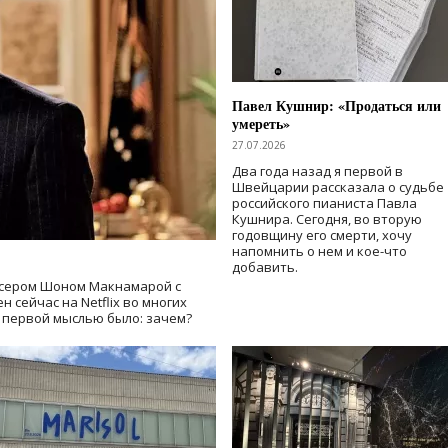
Павел Кушнир: «Продаться или
умереть»
27.07.2026
Два года назад я первой в
Швейцарии рассказала о судьбе
российского пианиста Павла
Кушнира. Сегодня, во вторую
годовщину его смерти, хочу
напомнить о нем и кое-что
добавить.
сером Шоном Макнамарой с
 сейчас на Netflix во многих
й первой мыслью было: зачем?