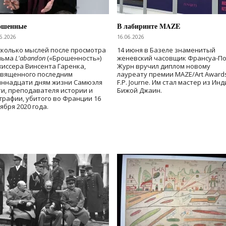
ошенные
В лабиринте MAZE
6.2026
16.06.2026
колько мыслей после просмотра
14 июня в Базеле знаменитый
льма
L'abandon
(«Брошенность»)
женевский часовщик Франсуа-П
иссера Винсента Гаренка,
Журн вручил диплом новому
священного последним
лауреату премии MAZE/Art Award
иннадцати дням жизни Самюэля
F.P. Journe. Им стал мастер из Ин
и, преподавателя истории и
Бижой Джаин.
графии, убитого во Франции 16
ября 2020 года.