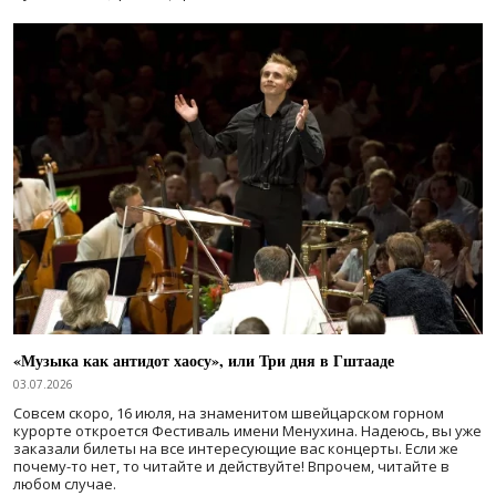
«Музыка как антидот хаосу», или Три дня в Гштааде
03.07.2026
Совсем скоро, 16 июля, на знаменитом швейцарском горном
курорте откроется Фестиваль имени Менухина. Надеюсь, вы уже
заказали билеты на все интересующие вас концерты. Если же
почему-то нет, то читайте и действуйте! Впрочем, читайте в
любом случае.