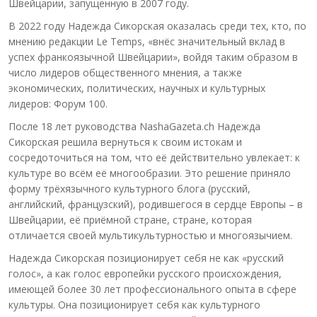
Швейцарии, запущенную в 2007 году.
В 2022 году Надежда Сикорская оказалась среди тех, кто, по
мнению редакции Le Temps, «внёс значительный вклад в
успех франкоязычной Швейцарии», войдя таким образом в
число лидеров общественного мнения, а также
экономических, политических, научных и культурных
лидеров: Форум 100.
После 18 лет руководства NashaGazeta.ch Надежда
Сикорская решила вернуться к своим истокам и
сосредоточиться на том, что её действительно увлекает: к
культуре во всём её многообразии. Это решение приняло
форму трёхязычного культурного блога (русский,
английский, французский), родившегося в сердце Европы – в
Швейцарии, её приёмной стране, стране, которая
отличается своей мультикультурностью и многоязычием.
Надежда Сикорская позиционирует себя не как «русский
голос», а как голос европейки русского происхождения,
имеющей более 30 лет профессионального опыта в сфере
культуры. Она позиционирует себя как культурного