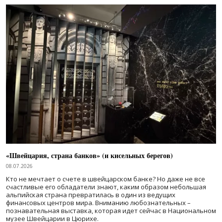
«Швейцария, страна банков» (и кисельных берегов)
08.07.2026
Кто не мечтает о счете в швейцарском банке? Но даже не все
счастливые его обладатели знают, каким образом небольшая
альпийская страна превратилась в один из ведущих
финансовых центров мира. Вниманию любознательных –
познавательная выставка, которая идет сейчас в Национальном
музее Швейцарии в Цюрихе.