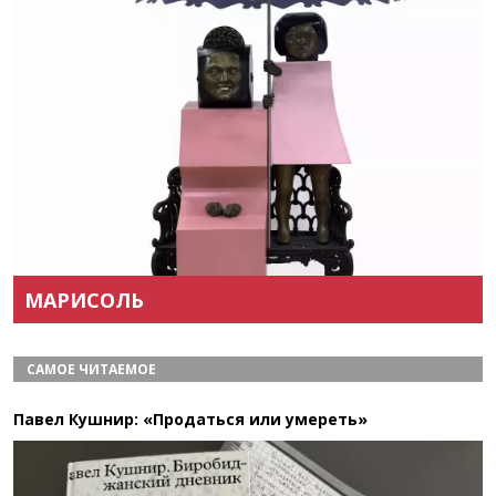
Назад
Вперёд
МАРИСОЛЬ
САМОЕ ЧИТАЕМОЕ
Павел Кушнир: «Продаться или умереть»