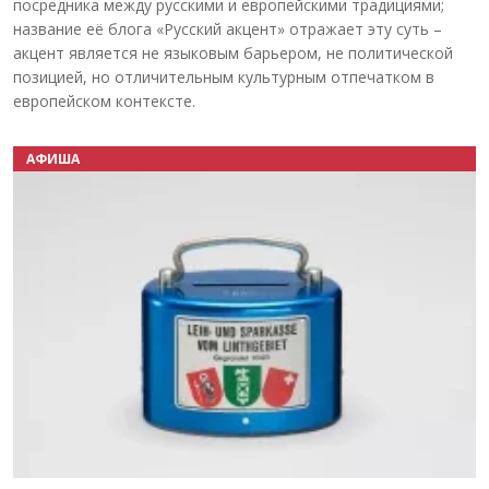
посредника между русскими и европейскими традициями;
название её блога «Русский акцент» отражает эту суть –
акцент является не языковым барьером, не политической
позицией, но отличительным культурным отпечатком в
европейском контексте.
АФИША
Назад
Вперёд