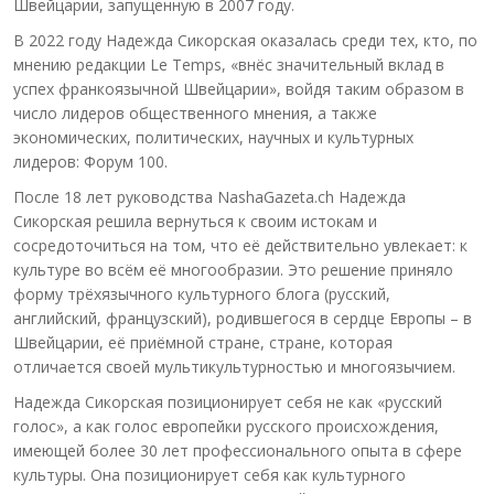
Швейцарии, запущенную в 2007 году.
В 2022 году Надежда Сикорская оказалась среди тех, кто, по
мнению редакции Le Temps, «внёс значительный вклад в
успех франкоязычной Швейцарии», войдя таким образом в
число лидеров общественного мнения, а также
экономических, политических, научных и культурных
лидеров: Форум 100.
После 18 лет руководства NashaGazeta.ch Надежда
Сикорская решила вернуться к своим истокам и
сосредоточиться на том, что её действительно увлекает: к
культуре во всём её многообразии. Это решение приняло
форму трёхязычного культурного блога (русский,
английский, французский), родившегося в сердце Европы – в
Швейцарии, её приёмной стране, стране, которая
отличается своей мультикультурностью и многоязычием.
Надежда Сикорская позиционирует себя не как «русский
голос», а как голос европейки русского происхождения,
имеющей более 30 лет профессионального опыта в сфере
культуры. Она позиционирует себя как культурного