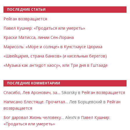
ПОСЛЕДНИЕ СТАТЬИ
Рейган возвращается
Павел Кушнир: «Продаться или умереть»
Краски Матисса, линии Сен-Лорана
Марисоль: «Море и солнце» в Кунстхаусе Цюриха
«Швейцария, страна банков» (и кисельных берегов)
«Музыка как антидот хаосу», или Три дня в Гштааде
ПОСЛЕДНИЕ КОММЕНТАРИИ
Спасибо, Лев Аронович, за…
Sikorsky в
Рейган возвращается
Написано блестяще. Прочитал…
Лев Борщевский в
Рейган
возвращается
Бог даровал Жизнь человеку…
AlexN в
Павел Кушнир:
«Продаться или умереть»