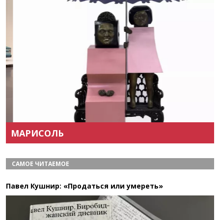
Назад
Вперёд
МАРИСОЛЬ
САМОЕ ЧИТАЕМОЕ
Павел Кушнир: «Продаться или умереть»