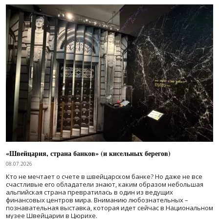
«Швейцария, страна банков» (и кисельных берегов)
08.07.2026
Кто не мечтает о счете в швейцарском банке? Но даже не все
счастливые его обладатели знают, каким образом небольшая
альпийская страна превратилась в один из ведущих
финансовых центров мира. Вниманию любознательных –
познавательная выставка, которая идет сейчас в Национальном
музее Швейцарии в Цюрихе.