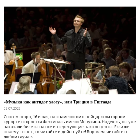
«Музыка как антидот хаосу», или Три дня в Гштааде
03.07.2026
Совсем скоро, 16 июля, на знаменитом швейцарском горном
курорте откроется Фестиваль имени Менухина. Надеюсь, вы уже
заказали билеты на все интересующие вас концерты. Если же
почему-то нет, то читайте и действуйте! Впрочем, читайте в
любом случае.