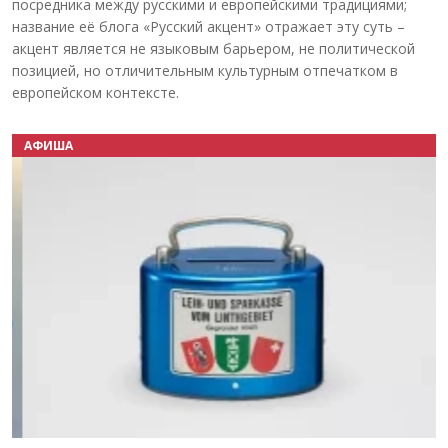
посредника между русскими и европейскими традициями;
название её блога «Русский акцент» отражает эту суть –
акцент является не языковым барьером, не политической
позицией, но отличительным культурным отпечатком в
европейском контексте.
АФИША
Назад
Вперёд