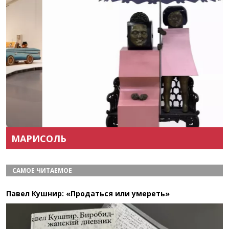
Назад
Вперёд
МАРИСОЛЬ
САМОЕ ЧИТАЕМОЕ
Павел Кушнир: «Продаться или умереть»