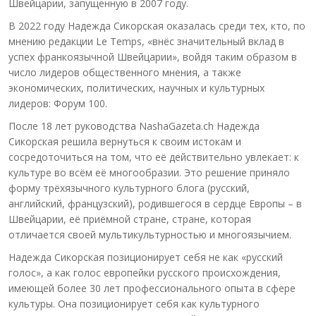
Швейцарии, запущенную в 2007 году.
В 2022 году Надежда Сикорская оказалась среди тех, кто, по
мнению редакции Le Temps, «внёс значительный вклад в
успех франкоязычной Швейцарии», войдя таким образом в
число лидеров общественного мнения, а также
экономических, политических, научных и культурных
лидеров: Форум 100.
После 18 лет руководства NashaGazeta.ch Надежда
Сикорская решила вернуться к своим истокам и
сосредоточиться на том, что её действительно увлекает: к
культуре во всём её многообразии. Это решение приняло
форму трёхязычного культурного блога (русский,
английский, французский), родившегося в сердце Европы – в
Швейцарии, её приёмной стране, стране, которая
отличается своей мультикультурностью и многоязычием.
Надежда Сикорская позиционирует себя не как «русский
голос», а как голос европейки русского происхождения,
имеющей более 30 лет профессионального опыта в сфере
культуры. Она позиционирует себя как культурного