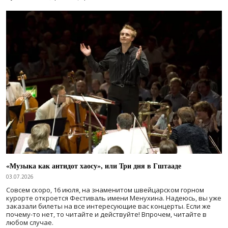
«Музыка как антидот хаосу», или Три дня в Гштааде
03.07.2026
Совсем скоро, 16 июля, на знаменитом швейцарском горном
курорте откроется Фестиваль имени Менухина. Надеюсь, вы уже
заказали билеты на все интересующие вас концерты. Если же
почему-то нет, то читайте и действуйте! Впрочем, читайте в
любом случае.