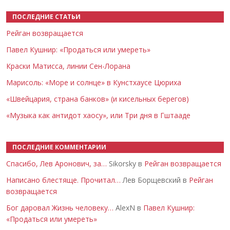
ПОСЛЕДНИЕ СТАТЬИ
Рейган возвращается
Павел Кушнир: «Продаться или умереть»
Краски Матисса, линии Сен-Лорана
Марисоль: «Море и солнце» в Кунстхаусе Цюриха
«Швейцария, страна банков» (и кисельных берегов)
«Музыка как антидот хаосу», или Три дня в Гштааде
ПОСЛЕДНИЕ КОММЕНТАРИИ
Спасибо, Лев Аронович, за…
Sikorsky в
Рейган возвращается
Написано блестяще. Прочитал…
Лев Борщевский в
Рейган
возвращается
Бог даровал Жизнь человеку…
AlexN в
Павел Кушнир:
«Продаться или умереть»