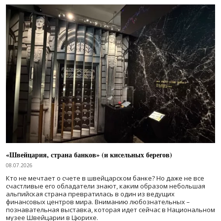
«Швейцария, страна банков» (и кисельных берегов)
08.07.2026
Кто не мечтает о счете в швейцарском банке? Но даже не все
счастливые его обладатели знают, каким образом небольшая
альпийская страна превратилась в один из ведущих
финансовых центров мира. Вниманию любознательных –
познавательная выставка, которая идет сейчас в Национальном
музее Швейцарии в Цюрихе.