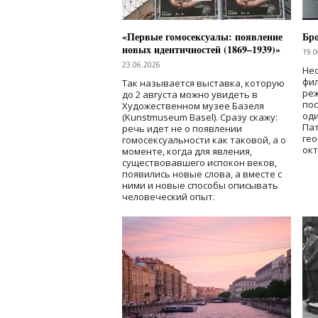
«Первые гомосексуалы: появление
Бр
новых идентичностей (1869–1939)»
19.0
23.06.2026
Нес
фи
Так называется выставка, которую
реж
до 2 августа можно увидеть в
по
Художественном музее Базеля
од
(Kunstmuseum Basel). Сразу скажу:
Пат
речь идет не о появлении
гео
гомосексуальности как таковой, а о
окт
моменте, когда для явления,
существовавшего испокон веков,
появились новые слова, а вместе с
ними и новые способы описывать
человеческий опыт.