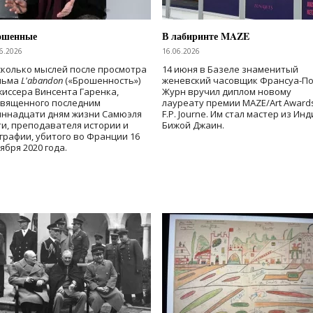
ошенные
В лабиринте MAZE
6.2026
16.06.2026
колько мыслей после просмотра
14 июня в Базеле знаменитый
льма
L'abandon
(«Брошенность»)
женевский часовщик Франсуа-П
иссера Винсента Гаренка,
Журн вручил диплом новому
священного последним
лауреату премии MAZE/Art Award
иннадцати дням жизни Самюэля
F.P. Journe. Им стал мастер из Ин
и, преподавателя истории и
Бижой Джаин.
графии, убитого во Франции 16
ября 2020 года.