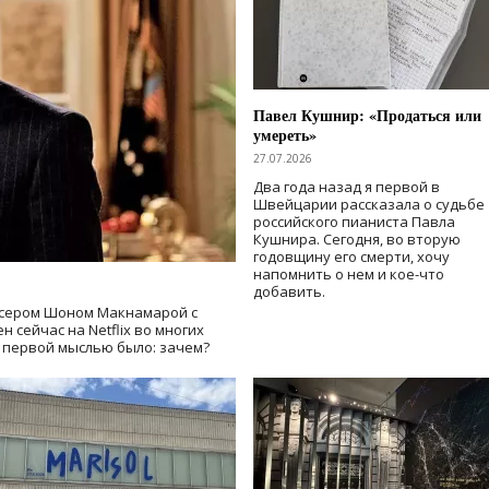
Павел Кушнир: «Продаться или
умереть»
27.07.2026
Два года назад я первой в
Швейцарии рассказала о судьбе
российского пианиста Павла
Кушнира. Сегодня, во вторую
годовщину его смерти, хочу
напомнить о нем и кое-что
добавить.
сером Шоном Макнамарой с
 сейчас на Netflix во многих
й первой мыслью было: зачем?