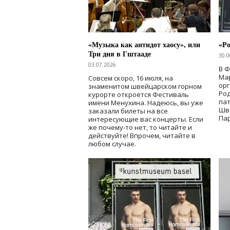
«Музыка как антидот хаосу», или
«Ро
Три дня в Гштааде
30.0
03.07.2026
В 
Мар
Совсем скоро, 16 июля, на
ор
знаменитом швейцарском горном
Ро
курорте откроется Фестиваль
па
имени Менухина. Надеюсь, вы уже
Шв
заказали билеты на все
Пар
интересующие вас концерты. Если
же почему-то нет, то читайте и
действуйте! Впрочем, читайте в
любом случае.