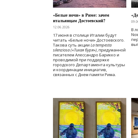
«Белые ночи» в Риме: зачем
«Д
итальянцам Достоевский?
09.0
12.06.2026
В л
Noi
17 июня в столице Италии будут
пе
читать «Белые ночи» Достоевского.
вы
Такова суть акции
La tempesta
silenziosa (
«
Тихая буря
»
)
, придуманной
писателем Алессандро Барикко и
проводимой при поддержке
городского Департамента культуры
и координации инициатив,
связанных с Днем памяти Рима.