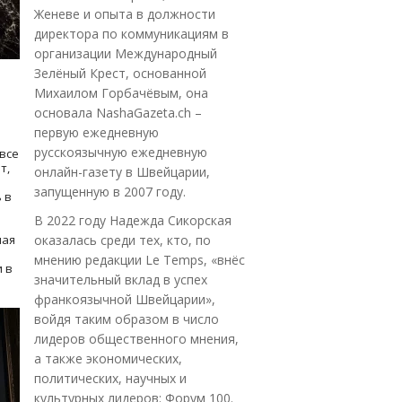
Женеве и опыта в должности
директора по коммуникациям в
организации Международный
Зелёный Крест, основанной
Михаилом Горбачёвым, она
основала NashaGazeta.ch –
первую ежедневную
русскоязычную ежедневную
все
т,
онлайн-газету в Швейцарии,
запущенную в 2007 году.
 в
В 2022 году Надежда Сикорская
ная
оказалась среди тех, кто, по
мнению редакции Le Temps, «внёс
 в
значительный вклад в успех
франкоязычной Швейцарии»,
войдя таким образом в число
лидеров общественного мнения,
а также экономических,
политических, научных и
культурных лидеров: Форум 100.