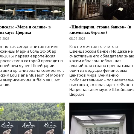
исоль: «Море и солнце» в
«Швейцария, страна банков» (и
нстхаусе Цюриха
кисельных берегов)
7.2026
08.07.2026
нно так сегодня читается имя
Кто не мечтает о счете в
дожницы Марии Соль Эскобар
швейцарском банке? Но даже не 
30-2016), первая европейская
счастливые его обладатели знаю
роспектива которой проходит в
каким образом небольшая
упнейшем музее Швейцарии.
альпийская страна превратилась
тавка организована совместно с
один из ведущих финансовых
ским Louisiana Museum of Modern
центров мира. Вниманию
 и американским Buffalo AKG Art
любознательных – познаватель
seum.
выставка, которая идет сейчас в
Национальном музее Швейцарии
Цюрихе.