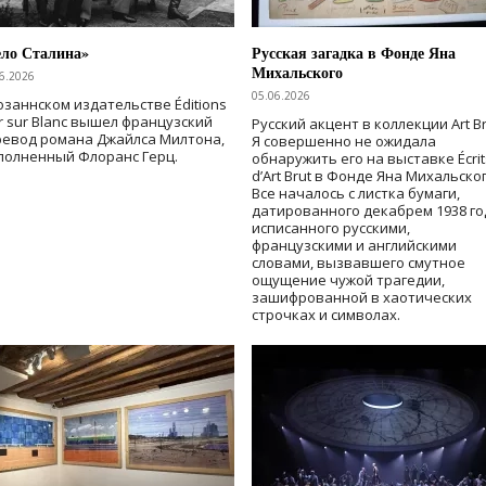
ело Сталина»
Русская загадка в Фонде Яна
Михальского
6.2026
05.06.2026
озаннском издательстве Éditions
r sur Blanc вышел французский
Русский акцент в коллекции Art Br
ревод романа Джайлса Милтона,
Я совершенно не ожидала
полненный Флоранс Герц.
обнаружить его на выставке Écrit
d’Art Brut в Фонде Яна Михальског
Все началось с листка бумаги,
датированного декабрем 1938 го
исписанного русскими,
французскими и английскими
словами, вызвавшего смутное
ощущение чужой трагедии,
зашифрованной в хаотических
строчках и символах.