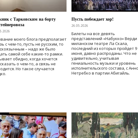
ник с Тарковским на борту
Пусть побеждает хор!
тейнеровоза
26.05.2026
5.2026
Билеты на все девять
представлений «Набукко» Верди
вание моего блога предполагает
миланском театре Ла Скала,
зь с чем-то, пусть не русским, то
последний из которых пройдет 9
скоязычным – надо же было
июня, давно распроданы. Что не
ать самой себе какие-то рамки.
удивительно, учитывая
ывает обидно, когда хочется
гениальность музыки и уровень
сказать о чем-то, а связь не
исполнительского состава, с Анн
одится. Но такое случается
Нетребко в партии Абигайль.
ко.