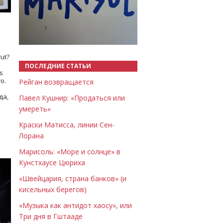
Назад
Вперёд
ut?
ПОСЛЕДНИЕ СТАТЬИ
s
о.
Рейган возвращается
да,
Павел Кушнир: «Продаться или
умереть»
Краски Матисса, линии Сен-
Лорана
Марисоль: «Море и солнце» в
Кунстхаусе Цюриха
«Швейцария, страна банков» (и
кисельных берегов)
«Музыка как антидот хаосу», или
Три дня в Гштааде