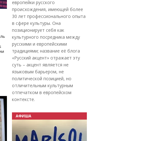
европейки русского
происхождения, имеющей более
30 лет профессионального опыта
в сфере культуры. Она
позиционирует себя как
оль
культурного посредника между
русскими и европейскими
s
традициями; название её блога
дии
«Русский акцент» отражает эту
суть – акцент является не
языковым барьером, не
политической позицией, но
отличительным культурным
отпечатком в европейском
контексте.
АФИША