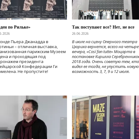
ден по Рильке»
Так поступают все? Нет, не все
6.2026
26.06.2026
Фонде Пьера Джанадда в
В июле на сцену Оперного театра
тиньи – отличная выставка,
Цюриха вернется, всего на четыре
ганизованная парижским Музеем
вечера, «Cosí fan tutte» Моцарта в
дена и проходящая под
постановке Кирилла Серебреннико
тронажем президента
2018 года. Очень советую тем, кто
ейцарской Конфедерации Ги
видел ее тогда, не упустить новую
мелена. Не пропустите!
возможность 3, 7, 9 и 12 июля.