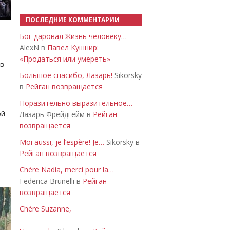
ПОСЛЕДНИЕ КОММЕНТАРИИ
Бог даровал Жизнь человеку…
AlexN в
Павел Кушнир:
«Продаться или умереть»
 в
Большое спасибо, Лазарь!
Sikorsky
в
Рейган возвращается
Поразительно выразительное…
ой
Лазарь Фрейдгейм в
Рейган
возвращается
Moi aussi, je l’espère! Je…
Sikorsky в
Рейган возвращается
Chère Nadia, merci pour la…
Federica Brunelli в
Рейган
возвращается
Chère Suzanne,