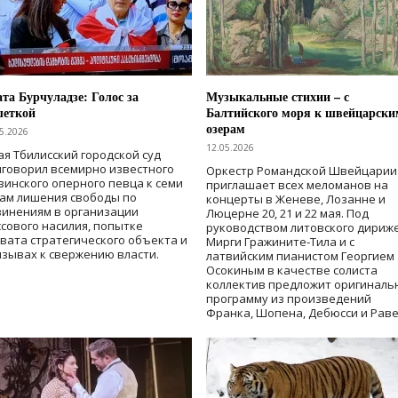
та Бурчуладзе: Голос за
Музыкальные стихии – с
шеткой
Балтийского моря к швейцарски
озерам
5.2026
12.05.2026
ая Тбилисский городской суд
говорил всемирно известного
Оркестр Романдской Швейцарии
зинского оперного певца к семи
приглашает всех меломанов на
дам лишения свободы
по
концерты в Женеве, Лозанне и
винениям в организации
Люцерне 20, 21 и 22 мая. Под
сового насилия, попытке
руководством литовского дириж
вата стратегического объекта и
Мирги Гражините-Тила и с
зывах к свержению власти
.
латвийским пианистом Георгием
Осокиным в качестве солиста
коллектив предложит оригиналь
программу из произведений
Франка, Шопена, Дебюсси и Раве