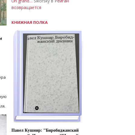
Un grand…
Sikorsky в
Рейган
возвращается
КНИЖНАЯ ПОЛКА
м
ера
ную
ля.
Павел Кушнир: "Биробиджанский