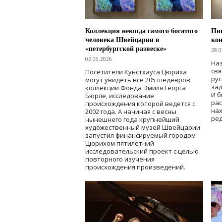
Коллекция некогда самого богатого
Пик
человека Швейцарии в
кон
«петербургской развеске»
28.0
02.06.2026
Наз
свя
Посетители Кунстхауса Цюриха
рус
могут увидеть все 205 шедевров
зад
коллекции Фонда Эмиля Георга
И б
Бюрле, исследование
рас
происхождения которой ведется с
нах
2002 года. А начиная с весны
ред
нынешнего года крупнейший
художественный музей Швейцарии
запустил финансируемый городом
Цюрихом пятилетний
исследовательский проект с целью
повторного изучения
происхождения произведений.