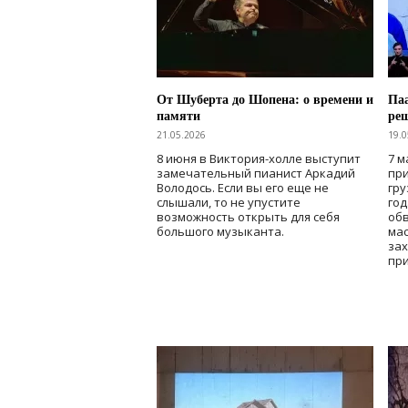
От Шуберта до Шопена: о времени и
Паа
памяти
ре
21.05.2026
19.0
8 июня в Виктория-холле выступит
7 м
замечательный пианист Аркадий
при
Володось. Если вы его еще не
гру
слышали, то не упустите
го
возможность открыть для себя
об
большого музыканта.
мас
зах
при