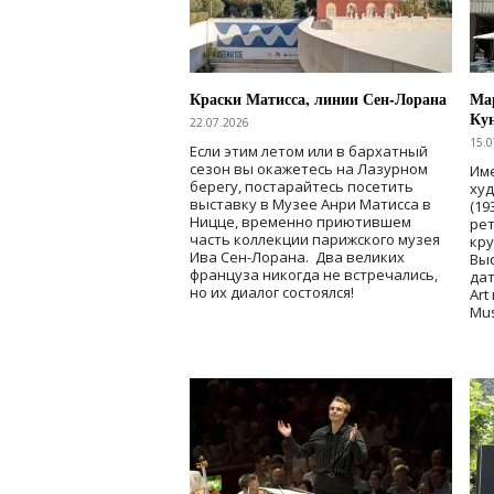
Краски Матисса, линии Сен-Лорана
Мар
Ку
22.07.2026
15.0
Если этим летом или в бархатный
сезон вы окажетесь на Лазурном
Име
берегу, постарайтесь посетить
ху
выставку в Музее Анри Матисса в
(19
Ницце, временно приютившем
рет
часть коллекции парижского музея
кр
Ива Сен-Лорана. Два великих
Выс
француза никогда не встречались,
дат
но их диалог состоялся!
Art
Mu