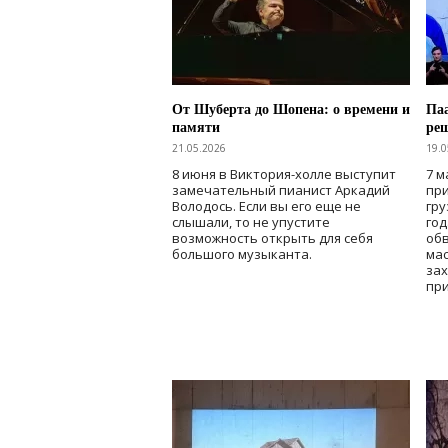
От Шуберта до Шопена: о времени и
Паа
памяти
ре
21.05.2026
19.0
8 июня в Виктория-холле выступит
7 м
замечательный пианист Аркадий
при
Володось. Если вы его еще не
гру
слышали, то не упустите
го
возможность открыть для себя
об
большого музыканта.
мас
зах
при