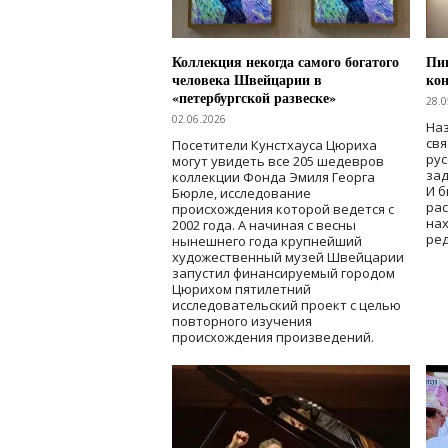
Коллекция некогда самого богатого
Пик
человека Швейцарии в
кон
«петербургской развеске»
28.0
02.06.2026
Наз
свя
Посетители Кунстхауса Цюриха
рус
могут увидеть все 205 шедевров
зад
коллекции Фонда Эмиля Георга
И б
Бюрле, исследование
рас
происхождения которой ведется с
нах
2002 года. А начиная с весны
ред
нынешнего года крупнейший
художественный музей Швейцарии
запустил финансируемый городом
Цюрихом пятилетний
исследовательский проект с целью
повторного изучения
происхождения произведений.