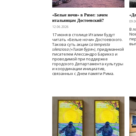
«Белые ночи» в Риме: зачем
«Д
итальянцам Достоевский?
09.0
12.06.2026
В л
Noi
17 июня в столице Италии будут
пе
читать «Белые ночи» Достоевского.
вы
Такова суть акции
La tempesta
silenziosa (
«
Тихая буря
»
)
, придуманной
писателем Алессандро Барикко и
проводимой при поддержке
городского Департамента культуры
и координации инициатив,
связанных с Днем памяти Рима.