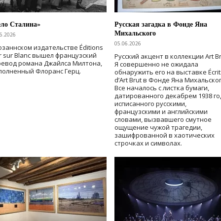
ело Сталина»
Русская загадка в Фонде Яна
Михальского
6.2026
05.06.2026
озаннском издательстве Éditions
r sur Blanc вышел французский
Русский акцент в коллекции Art Br
ревод романа Джайлса Милтона,
Я совершенно не ожидала
полненный Флоранс Герц.
обнаружить его на выставке Écrit
d’Art Brut в Фонде Яна Михальског
Все началось с листка бумаги,
датированного декабрем 1938 го
исписанного русскими,
французскими и английскими
словами, вызвавшего смутное
ощущение чужой трагедии,
зашифрованной в хаотических
строчках и символах.