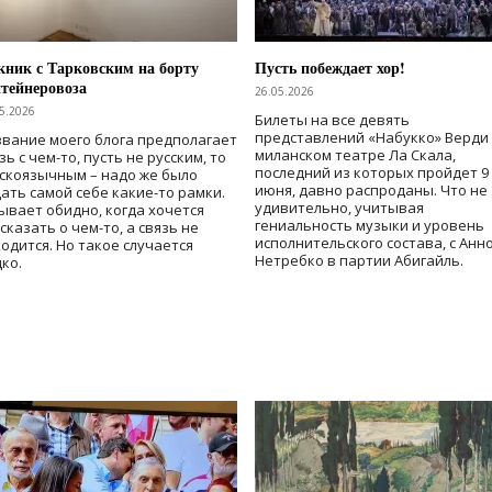
ник с Тарковским на борту
Пусть побеждает хор!
тейнеровоза
26.05.2026
5.2026
Билеты на все девять
представлений «Набукко» Верди
вание моего блога предполагает
миланском театре Ла Скала,
зь с чем-то, пусть не русским, то
последний из которых пройдет 9
скоязычным – надо же было
июня, давно распроданы. Что не
ать самой себе какие-то рамки.
удивительно, учитывая
ывает обидно, когда хочется
гениальность музыки и уровень
сказать о чем-то, а связь не
исполнительского состава, с Анн
одится. Но такое случается
Нетребко в партии Абигайль.
ко.