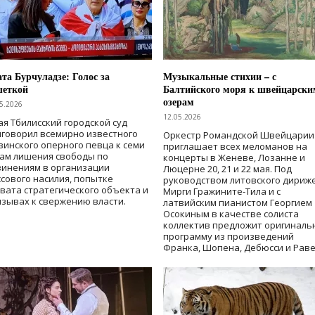
та Бурчуладзе: Голос за
Музыкальные стихии – с
шеткой
Балтийского моря к швейцарски
озерам
5.2026
12.05.2026
ая Тбилисский городской суд
говорил всемирно известного
Оркестр Романдской Швейцарии
зинского оперного певца к семи
приглашает всех меломанов на
дам лишения свободы
по
концерты в Женеве, Лозанне и
винениям в организации
Люцерне 20, 21 и 22 мая. Под
сового насилия, попытке
руководством литовского дириж
вата стратегического объекта и
Мирги Гражините-Тила и с
зывах к свержению власти
.
латвийским пианистом Георгием
Осокиным в качестве солиста
коллектив предложит оригиналь
программу из произведений
Франка, Шопена, Дебюсси и Раве