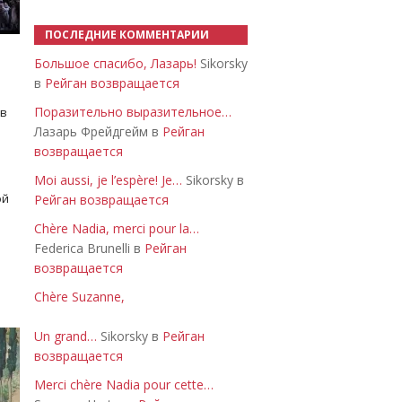
ПОСЛЕДНИЕ КОММЕНТАРИИ
Большое спасибо, Лазарь!
Sikorsky
в
Рейган возвращается
Поразительно выразительное…
 в
Лазарь Фрейдгейм в
Рейган
возвращается
Moi aussi, je l’espère! Je…
Sikorsky в
ой
Рейган возвращается
Chère Nadia, merci pour la…
Federica Brunelli в
Рейган
возвращается
Chère Suzanne,
Un grand…
Sikorsky в
Рейган
возвращается
Merci chère Nadia pour cette…