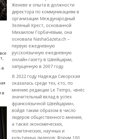
Женеве и опыта в должности
директора по коммуникациям в
организации Международный
Зелёный Крест, основанной
Михаилом Горбачёвым, она
основала NashaGazeta.ch –
первую ежедневную
русскоязычную ежедневную
все
т,
онлайн-газету в Швейцарии,
запущенную в 2007 году.
 в
В 2022 году Надежда Сикорская
ная
оказалась среди тех, кто, по
мнению редакции Le Temps, «внёс
 в
значительный вклад в успех
франкоязычной Швейцарии»,
войдя таким образом в число
лидеров общественного мнения,
а также экономических,
политических, научных и
культурных лидеров: Форум 100.