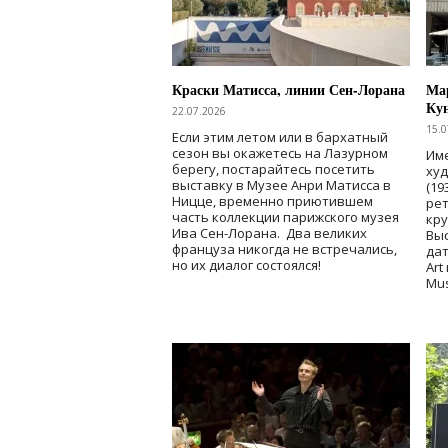
Краски Матисса, линии Сен-Лорана
Мар
Ку
22.07.2026
15.0
Если этим летом или в бархатный
сезон вы окажетесь на Лазурном
Име
берегу, постарайтесь посетить
ху
выставку в Музее Анри Матисса в
(19
Ницце, временно приютившем
рет
часть коллекции парижского музея
кр
Ива Сен-Лорана. Два великих
Выс
француза никогда не встречались,
дат
но их диалог состоялся!
Art
Mu