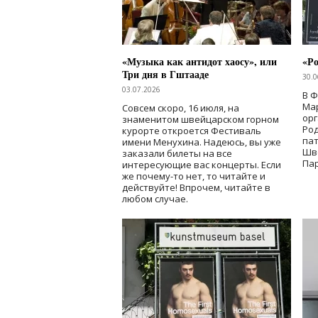
«Музыка как антидот хаосу», или
«Ро
Три дня в Гштааде
30.0
03.07.2026
В 
Мар
Совсем скоро, 16 июля, на
ор
знаменитом швейцарском горном
Ро
курорте откроется Фестиваль
па
имени Менухина. Надеюсь, вы уже
Шв
заказали билеты на все
Пар
интересующие вас концерты. Если
же почему-то нет, то читайте и
действуйте! Впрочем, читайте в
любом случае.