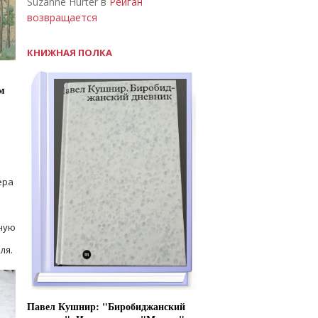
Suzanne Hurter в
Рейган
возвращается
КНИЖНАЯ ПОЛКА
м
ера
ную
ля.
Павел Кушнир: "Биробиджанский