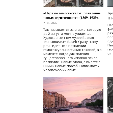
«Первые гомосексуалы: появление
Бр
новых идентичностей (1869–1939)»
19.0
23.06.2026
Нес
фи
Так называется выставка, которую
реж
до 2 августа можно увидеть в
по
Художественном музее Базеля
од
(Kunstmuseum Basel). Сразу скажу:
Пат
речь идет не о появлении
гео
гомосексуальности как таковой, а о
окт
моменте, когда для явления,
существовавшего испокон веков,
появились новые слова, а вместе с
ними и новые способы описывать
человеческий опыт.