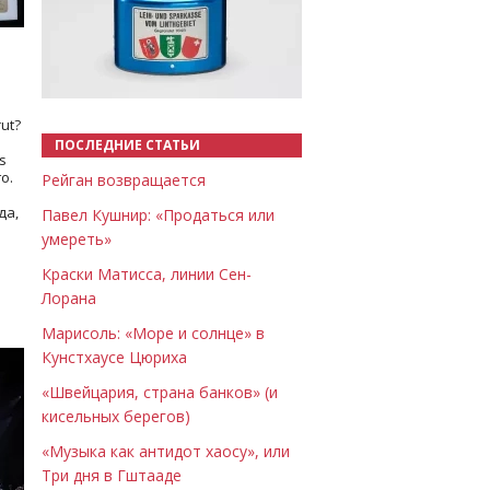
Назад
Вперёд
ut?
ПОСЛЕДНИЕ СТАТЬИ
s
о.
Рейган возвращается
да,
Павел Кушнир: «Продаться или
умереть»
Краски Матисса, линии Сен-
Лорана
Марисоль: «Море и солнце» в
Кунстхаусе Цюриха
«Швейцария, страна банков» (и
кисельных берегов)
«Музыка как антидот хаосу», или
Три дня в Гштааде