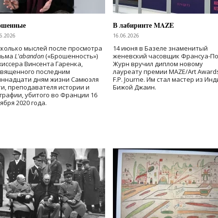
ошенные
В лабиринте MAZE
6.2026
16.06.2026
колько мыслей после просмотра
14 июня в Базеле знаменитый
льма
L'abandon
(«Брошенность»)
женевский часовщик Франсуа-П
иссера Винсента Гаренка,
Журн вручил диплом новому
священного последним
лауреату премии MAZE/Art Award
иннадцати дням жизни Самюэля
F.P. Journe. Им стал мастер из Ин
и, преподавателя истории и
Бижой Джаин.
графии, убитого во Франции 16
ября 2020 года.