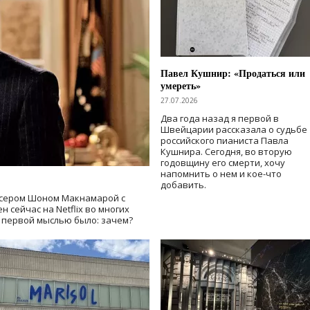
Павел Кушнир: «Продаться или
умереть»
27.07.2026
Два года назад я первой в
Швейцарии рассказала о судьбе
российского пианиста Павла
Кушнира. Сегодня, во вторую
годовщину его смерти, хочу
напомнить о нем и кое-что
добавить.
сером Шоном Макнамарой с
 сейчас на Netflix во многих
й первой мыслью было: зачем?