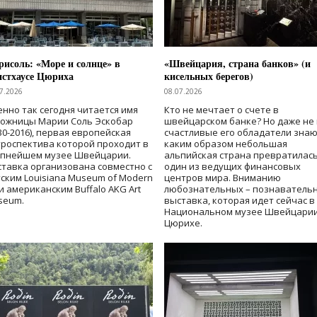
исоль: «Море и солнце» в
«Швейцария, страна банков» (и
нстхаусе Цюриха
кисельных берегов)
7.2026
08.07.2026
нно так сегодня читается имя
Кто не мечтает о счете в
дожницы Марии Соль Эскобар
швейцарском банке? Но даже не 
30-2016), первая европейская
счастливые его обладатели знаю
роспектива которой проходит в
каким образом небольшая
упнейшем музее Швейцарии.
альпийская страна превратилась
тавка организована совместно с
один из ведущих финансовых
ским Louisiana Museum of Modern
центров мира. Вниманию
 и американским Buffalo AKG Art
любознательных – познаватель
seum.
выставка, которая идет сейчас в
Национальном музее Швейцарии
Цюрихе.