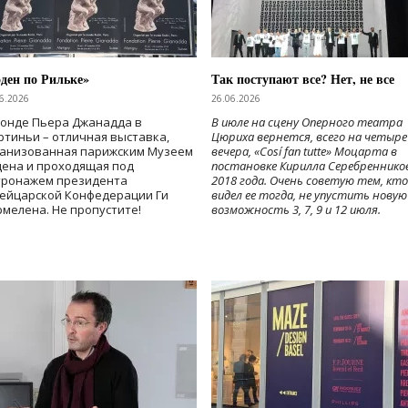
ден по Рильке»
Так поступают все? Нет, не все
6.2026
26.06.2026
Фонде Пьера Джанадда в
В июле на сцену Оперного театра
тиньи – отличная выставка,
Цюриха вернется, всего на четыре
ганизованная парижским Музеем
вечера, «Cosí fan tutte» Моцарта в
дена и проходящая под
постановке Кирилла Серебреннико
тронажем президента
2018 года. Очень советую тем, кто
ейцарской Конфедерации Ги
видел ее тогда, не упустить новую
мелена. Не пропустите!
возможность 3, 7, 9 и 12 июля.