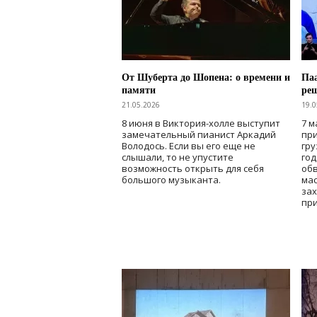
От Шуберта до Шопена: о времени и
Паа
памяти
ре
21.05.2026
19.0
8 июня в Виктория-холле выступит
7 м
замечательный пианист Аркадий
при
Володось. Если вы его еще не
гру
слышали, то не упустите
го
возможность открыть для себя
об
большого музыканта.
мас
зах
при