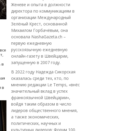
Женеве и опыта в должности
директора по коммуникациям в
организации Международный
Зелёный Крест, основанной
Михаилом Горбачёвым, она
основала NashaGazeta.ch –
первую ежедневную
русскоязычную ежедневную
все
т,
онлайн-газету в Швейцарии,
запущенную в 2007 году.
 в
В 2022 году Надежда Сикорская
ная
оказалась среди тех, кто, по
мнению редакции Le Temps, «внёс
 в
значительный вклад в успех
франкоязычной Швейцарии»,
войдя таким образом в число
лидеров общественного мнения,
а также экономических,
политических, научных и
культурных лидеров: Форум 100.