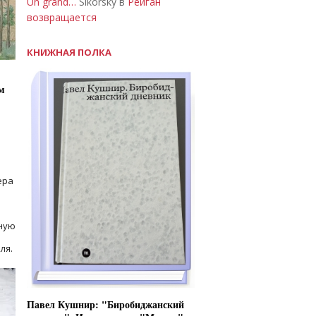
Un grand…
Sikorsky в
Рейган
возвращается
КНИЖНАЯ ПОЛКА
м
ера
ную
ля.
Павел Кушнир: "Биробиджанский