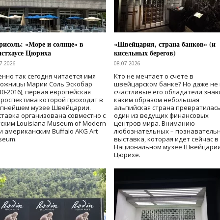
исоль: «Море и солнце» в
«Швейцария, страна банков» (и
нстхаусе Цюриха
кисельных берегов)
7.2026
08.07.2026
нно так сегодня читается имя
Кто не мечтает о счете в
дожницы Марии Соль Эскобар
швейцарском банке? Но даже не 
30-2016), первая европейская
счастливые его обладатели знаю
роспектива которой проходит в
каким образом небольшая
упнейшем музее Швейцарии.
альпийская страна превратилась
тавка организована совместно с
один из ведущих финансовых
ским Louisiana Museum of Modern
центров мира. Вниманию
 и американским Buffalo AKG Art
любознательных – познаватель
seum.
выставка, которая идет сейчас в
Национальном музее Швейцарии
Цюрихе.