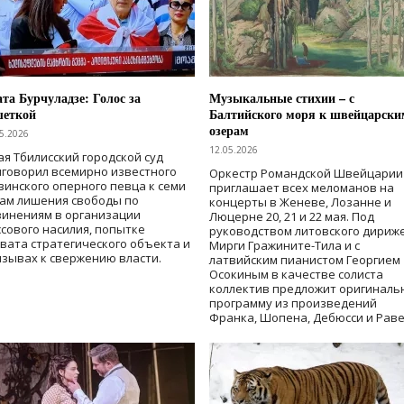
та Бурчуладзе: Голос за
Музыкальные стихии – с
шеткой
Балтийского моря к швейцарски
озерам
5.2026
12.05.2026
ая Тбилисский городской суд
говорил всемирно известного
Оркестр Романдской Швейцарии
зинского оперного певца к семи
приглашает всех меломанов на
дам лишения свободы
по
концерты в Женеве, Лозанне и
винениям в организации
Люцерне 20, 21 и 22 мая. Под
сового насилия, попытке
руководством литовского дириж
вата стратегического объекта и
Мирги Гражините-Тила и с
зывах к свержению власти
.
латвийским пианистом Георгием
Осокиным в качестве солиста
коллектив предложит оригиналь
программу из произведений
Франка, Шопена, Дебюсси и Раве