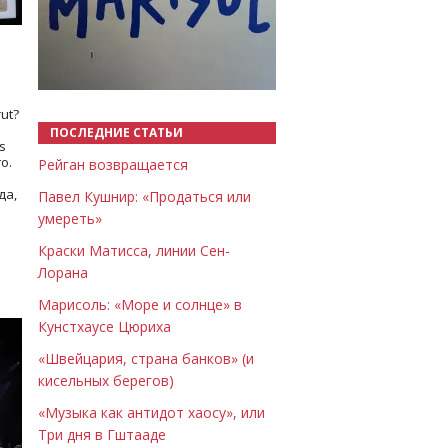
Назад
Вперёд
ut?
ПОСЛЕДНИЕ СТАТЬИ
s
о.
Рейган возвращается
да,
Павел Кушнир: «Продаться или
умереть»
Краски Матисса, линии Сен-
Лорана
Марисоль: «Море и солнце» в
Кунстхаусе Цюриха
«Швейцария, страна банков» (и
кисельных берегов)
«Музыка как антидот хаосу», или
Три дня в Гштааде