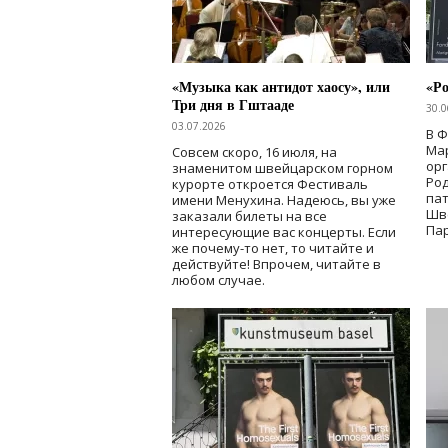
«Музыка как антидот хаосу», или
«Ро
Три дня в Гштааде
30.0
03.07.2026
В 
Мар
Совсем скоро, 16 июля, на
ор
знаменитом швейцарском горном
Ро
курорте откроется Фестиваль
па
имени Менухина. Надеюсь, вы уже
Шв
заказали билеты на все
Пар
интересующие вас концерты. Если
же почему-то нет, то читайте и
действуйте! Впрочем, читайте в
любом случае.