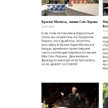
Краски Матисса, линии Сен-Лорана
Мар
Ку
22.07.2026
15.0
Если этим летом или в бархатный
сезон вы окажетесь на Лазурном
Име
берегу, постарайтесь посетить
ху
выставку в Музее Анри Матисса в
(19
Ницце, временно приютившем
рет
часть коллекции парижского музея
кр
Ива Сен-Лорана. Два великих
Выс
француза никогда не встречались,
дат
но их диалог состоялся!
Art
Mu