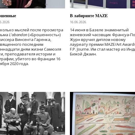
ошенные
В лабиринте MAZE
6.2026
16.06.2026
колько мыслей после просмотра
14 июня в Базеле знаменитый
льма
L'abandon
(«Брошенность»)
женевский часовщик Франсуа-П
иссера Винсента Гаренка,
Журн вручил диплом новому
священного последним
лауреату премии MAZE/Art Award
иннадцати дням жизни Самюэля
F.P. Journe. Им стал мастер из Ин
и, преподавателя истории и
Бижой Джаин.
графии, убитого во Франции 16
ября 2020 года.