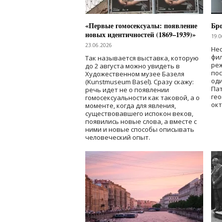
«Первые гомосексуалы: появление
Бр
новых идентичностей (1869–1939)»
19.0
23.06.2026
Нес
фи
Так называется выставка, которую
реж
до 2 августа можно увидеть в
по
Художественном музее Базеля
од
(Kunstmuseum Basel). Сразу скажу:
Пат
речь идет не о появлении
гео
гомосексуальности как таковой, а о
окт
моменте, когда для явления,
существовавшего испокон веков,
появились новые слова, а вместе с
ними и новые способы описывать
человеческий опыт.