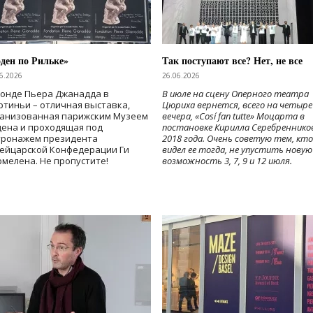
ден по Рильке»
Так поступают все? Нет, не все
6.2026
26.06.2026
Фонде Пьера Джанадда в
В июле на сцену Оперного театра
тиньи – отличная выставка,
Цюриха вернется, всего на четыре
ганизованная парижским Музеем
вечера, «Cosí fan tutte» Моцарта в
дена и проходящая под
постановке Кирилла Серебреннико
тронажем президента
2018 года. Очень советую тем, кто
ейцарской Конфедерации Ги
видел ее тогда, не упустить новую
мелена. Не пропустите!
возможность 3, 7, 9 и 12 июля.