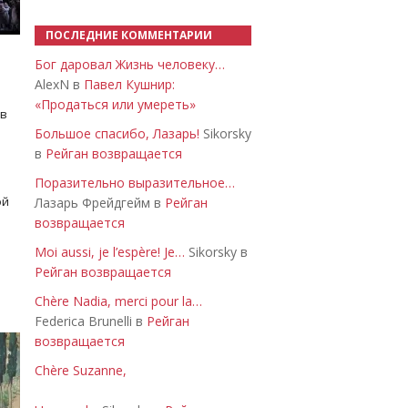
ПОСЛЕДНИЕ КОММЕНТАРИИ
Бог даровал Жизнь человеку…
AlexN в
Павел Кушнир:
«Продаться или умереть»
 в
Большое спасибо, Лазарь!
Sikorsky
в
Рейган возвращается
Поразительно выразительное…
ой
Лазарь Фрейдгейм в
Рейган
возвращается
Moi aussi, je l’espère! Je…
Sikorsky в
Рейган возвращается
Chère Nadia, merci pour la…
Federica Brunelli в
Рейган
возвращается
Chère Suzanne,