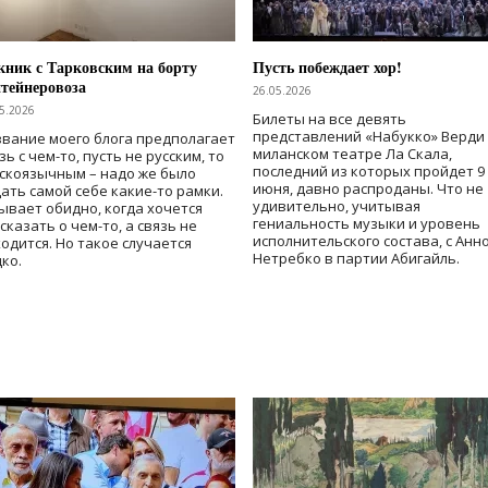
ник с Тарковским на борту
Пусть побеждает хор!
тейнеровоза
26.05.2026
5.2026
Билеты на все девять
представлений «Набукко» Верди
вание моего блога предполагает
миланском театре Ла Скала,
зь с чем-то, пусть не русским, то
последний из которых пройдет 9
скоязычным – надо же было
июня, давно распроданы. Что не
ать самой себе какие-то рамки.
удивительно, учитывая
ывает обидно, когда хочется
гениальность музыки и уровень
сказать о чем-то, а связь не
исполнительского состава, с Анн
одится. Но такое случается
Нетребко в партии Абигайль.
ко.