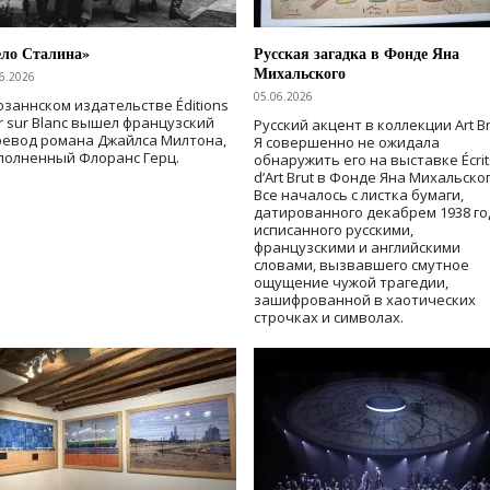
ело Сталина»
Русская загадка в Фонде Яна
Михальского
6.2026
05.06.2026
озаннском издательстве Éditions
r sur Blanc вышел французский
Русский акцент в коллекции Art Br
ревод романа Джайлса Милтона,
Я совершенно не ожидала
полненный Флоранс Герц.
обнаружить его на выставке Écrit
d’Art Brut в Фонде Яна Михальског
Все началось с листка бумаги,
датированного декабрем 1938 го
исписанного русскими,
французскими и английскими
словами, вызвавшего смутное
ощущение чужой трагедии,
зашифрованной в хаотических
строчках и символах.