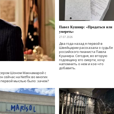
Павел Кушнир: «Продаться или
умереть»
27.07.2026
Два года назад я первой в
Швейцарии рассказала о судьбе
российского пианиста Павла
Кушнира. Сегодня, во вторую
годовщину его смерти, хочу
напомнить о нем и кое-что
добавить.
сером Шоном Макнамарой с
 сейчас на Netflix во многих
й первой мыслью было: зачем?