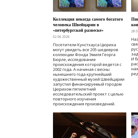
Коллекция некогда самого богатого
Пик
человека Швейцарии в
кон
«петербургской развеске»
28.0
02.06.2026
Наз
свя
Посетители Кунстхауса Цюриха
рус
могут увидеть все 205 шедевров
зад
коллекции Фонда Эмиля Георга
И б
Бюрле, исследование
рас
происхождения которой ведется с
нах
2002 года. А начиная с весны
ред
нынешнего года крупнейший
художественный музей Швейцарии
запустил финансируемый городом
Цюрихом пятилетний
исследовательский проект с целью
повторного изучения
происхождения произведений.