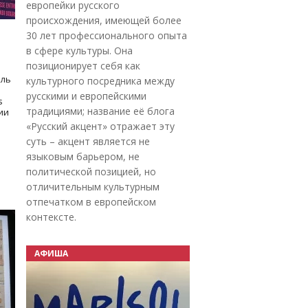
европейки русского
происхождения, имеющей более
30 лет профессионального опыта
в сфере культуры. Она
позиционирует себя как
оль
культурного посредника между
русскими и европейскими
s
традициями; название её блога
дии
«Русский акцент» отражает эту
суть – акцент является не
языковым барьером, не
политической позицией, но
отличительным культурным
отпечатком в европейском
контексте.
АФИША