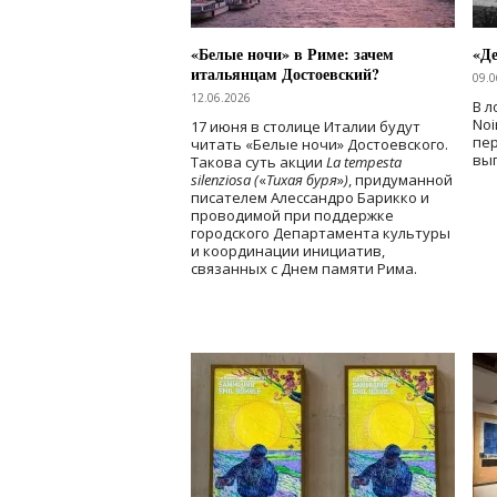
«Белые ночи» в Риме: зачем
«Д
итальянцам Достоевский?
09.0
12.06.2026
В л
Noi
17 июня в столице Италии будут
пе
читать «Белые ночи» Достоевского.
вы
Такова суть акции
La tempesta
silenziosa (
«
Тихая буря
»
)
, придуманной
писателем Алессандро Барикко и
проводимой при поддержке
городского Департамента культуры
и координации инициатив,
связанных с Днем памяти Рима.