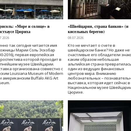
исоль: «Море и солнце» в
«Швейцария, страна банков» (и
нстхаусе Цюриха
кисельных берегов)
7.2026
08.07.2026
нно так сегодня читается имя
Кто не мечтает о счете в
дожницы Марии Соль Эскобар
швейцарском банке? Но даже не 
30-2016), первая европейская
счастливые его обладатели знаю
роспектива которой проходит в
каким образом небольшая
упнейшем музее Швейцарии.
альпийская страна превратилась
тавка организована совместно с
один из ведущих финансовых
ским Louisiana Museum of Modern
центров мира. Вниманию
 и американским Buffalo AKG Art
любознательных – познаватель
seum.
выставка, которая идет сейчас в
Национальном музее Швейцарии
Цюрихе.