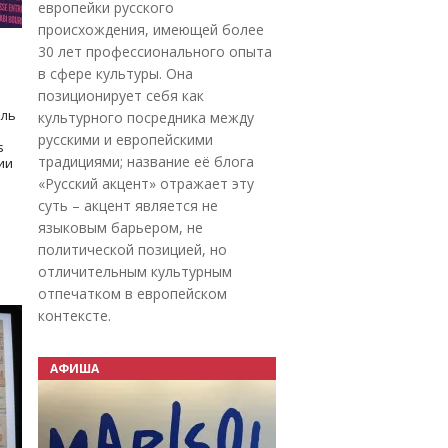
европейки русского
происхождения, имеющей более
30 лет профессионального опыта
в сфере культуры. Она
позиционирует себя как
оль
культурного посредника между
русскими и европейскими
s
традициями; название её блога
дии
«Русский акцент» отражает эту
суть – акцент является не
языковым барьером, не
политической позицией, но
отличительным культурным
отпечатком в европейском
контексте.
АФИША