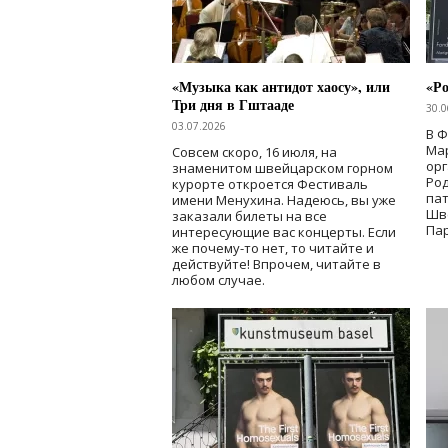
«Музыка как антидот хаосу», или
«Ро
Три дня в Гштааде
30.0
03.07.2026
В 
Мар
Совсем скоро, 16 июля, на
ор
знаменитом швейцарском горном
Ро
курорте откроется Фестиваль
па
имени Менухина. Надеюсь, вы уже
Шв
заказали билеты на все
Пар
интересующие вас концерты. Если
же почему-то нет, то читайте и
действуйте! Впрочем, читайте в
любом случае.