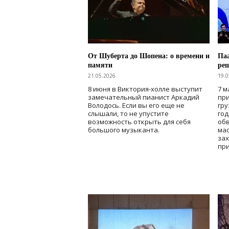
От Шуберта до Шопена: о времени и
Паа
памяти
ре
21.05.2026
19.0
8 июня в Виктория-холле выступит
7 м
замечательный пианист Аркадий
при
Володось. Если вы его еще не
гру
слышали, то не упустите
го
возможность открыть для себя
об
большого музыканта.
мас
зах
при