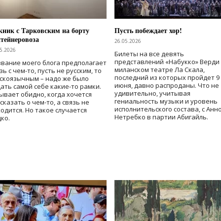
ник с Тарковским на борту
Пусть побеждает хор!
тейнеровоза
26.05.2026
5.2026
Билеты на все девять
представлений «Набукко» Верди
вание моего блога предполагает
миланском театре Ла Скала,
зь с чем-то, пусть не русским, то
последний из которых пройдет 9
скоязычным – надо же было
июня, давно распроданы. Что не
ать самой себе какие-то рамки.
удивительно, учитывая
ывает обидно, когда хочется
гениальность музыки и уровень
сказать о чем-то, а связь не
исполнительского состава, с Анн
одится. Но такое случается
Нетребко в партии Абигайль.
ко.