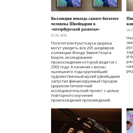
Коллекция некогда самого богатого
Пик
человека Швейцарии в
кон
«петербургской развеске»
28.0
02.06.2026
Наз
свя
Посетители Кунстхауса Цюриха
рус
могут увидеть все 205 шедевров
зад
коллекции Фонда Эмиля Георга
И б
Бюрле, исследование
рас
происхождения которой ведется с
нах
2002 года. А начиная с весны
ред
нынешнего года крупнейший
художественный музей Швейцарии
запустил финансируемый городом
Цюрихом пятилетний
исследовательский проект с целью
повторного изучения
происхождения произведений.