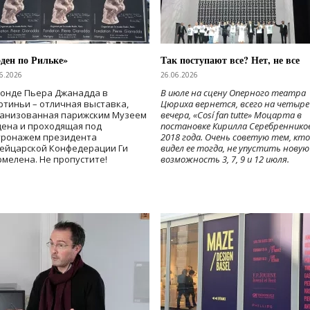
ден по Рильке»
Так поступают все? Нет, не все
6.2026
26.06.2026
Фонде Пьера Джанадда в
В июле на сцену Оперного театра
тиньи – отличная выставка,
Цюриха вернется, всего на четыре
ганизованная парижским Музеем
вечера, «Cosí fan tutte» Моцарта в
дена и проходящая под
постановке Кирилла Серебреннико
тронажем президента
2018 года. Очень советую тем, кто
ейцарской Конфедерации Ги
видел ее тогда, не упустить новую
мелена. Не пропустите!
возможность 3, 7, 9 и 12 июля.