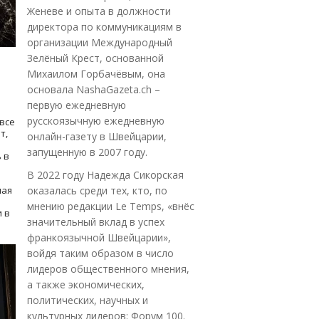
Женеве и опыта в должности
директора по коммуникациям в
организации Международный
Зелёный Крест, основанной
Михаилом Горбачёвым, она
основала NashaGazeta.ch –
первую ежедневную
русскоязычную ежедневную
все
т,
онлайн-газету в Швейцарии,
запущенную в 2007 году.
 в
В 2022 году Надежда Сикорская
ная
оказалась среди тех, кто, по
мнению редакции Le Temps, «внёс
 в
значительный вклад в успех
франкоязычной Швейцарии»,
войдя таким образом в число
лидеров общественного мнения,
а также экономических,
политических, научных и
культурных лидеров: Форум 100.