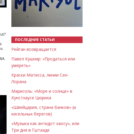
Назад
Вперёд
ut?
ПОСЛЕДНИЕ СТАТЬИ
s
о.
Рейган возвращается
да,
Павел Кушнир: «Продаться или
умереть»
Краски Матисса, линии Сен-
Лорана
Марисоль: «Море и солнце» в
Кунстхаусе Цюриха
«Швейцария, страна банков» (и
кисельных берегов)
«Музыка как антидот хаосу», или
Три дня в Гштааде