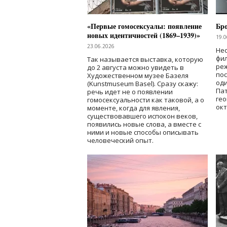
«Первые гомосексуалы: появление
Бр
новых идентичностей (1869–1939)»
19.0
23.06.2026
Нес
фи
Так называется выставка, которую
реж
до 2 августа можно увидеть в
по
Художественном музее Базеля
од
(Kunstmuseum Basel). Сразу скажу:
Пат
речь идет не о появлении
гео
гомосексуальности как таковой, а о
окт
моменте, когда для явления,
существовавшего испокон веков,
появились новые слова, а вместе с
ними и новые способы описывать
человеческий опыт.