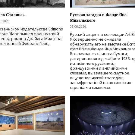
ело Сталина»
Русская загадка в Фонде Яна
Михальского
6.2026
05.06.2026
озаннском издательстве Éditions
r sur Blanc вышел французский
Русский акцент в коллекции Art Br
ревод романа Джайлса Милтона,
Я совершенно не ожидала
полненный Флоранс Герц.
обнаружить его на выставке Écrit
d’Art Brut в Фонде Яна Михальског
Все началось с листка бумаги,
датированного декабрем 1938 го
исписанного русскими,
французскими и английскими
словами, вызвавшего смутное
ощущение чужой трагедии,
зашифрованной в хаотических
строчках и символах.