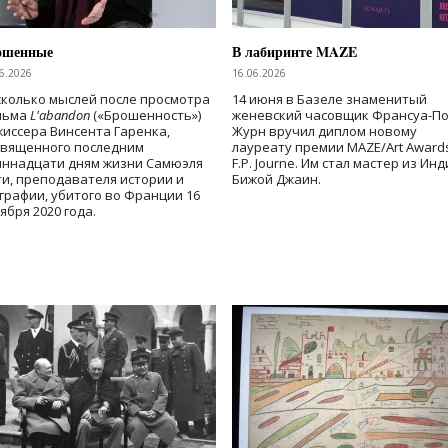
ошенные
В лабиринте MAZE
6.2026
16.06.2026
колько мыслей после просмотра
14 июня в Базеле знаменитый
льма
L'abandon
(«Брошенность»)
женевский часовщик Франсуа-П
иссера Винсента Гаренка,
Журн вручил диплом новому
священного последним
лауреату премии MAZE/Art Award
иннадцати дням жизни Самюэля
F.P. Journe. Им стал мастер из Ин
и, преподавателя истории и
Бижой Джаин.
графии, убитого во Франции 16
ября 2020 года.