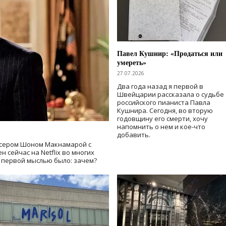
Павел Кушнир: «Продаться или
умереть»
27.07.2026
Два года назад я первой в
Швейцарии рассказала о судьбе
российского пианиста Павла
Кушнира. Сегодня, во вторую
годовщину его смерти, хочу
напомнить о нем и кое-что
добавить.
сером Шоном Макнамарой с
 сейчас на Netflix во многих
й первой мыслью было: зачем?