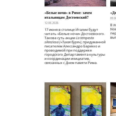
«Белые ночи» в Риме: зачем
«Д
итальянцам Достоевский?
09.0
12.06.2026
В л
Noi
17 июня в столице Италии будут
пе
читать «Белые ночи» Достоевского.
вы
Такова суть акции
La tempesta
silenziosa (
«
Тихая буря
»
)
, придуманной
писателем Алессандро Барикко и
проводимой при поддержке
городского Департамента культуры
и координации инициатив,
связанных с Днем памяти Рима.