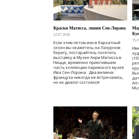
Краски Матисса, линии Сен-Лорана
Мар
Ку
22.07.2026
15.0
Если этим летом или в бархатный
сезон вы окажетесь на Лазурном
Име
берегу, постарайтесь посетить
ху
выставку в Музее Анри Матисса в
(19
Ницце, временно приютившем
рет
часть коллекции парижского музея
кр
Ива Сен-Лорана. Два великих
Выс
француза никогда не встречались,
дат
но их диалог состоялся!
Art
Mu