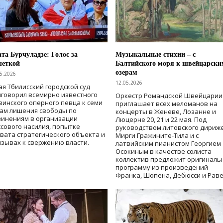
та Бурчуладзе: Голос за
Музыкальные стихии – с
шеткой
Балтийского моря к швейцарски
озерам
5.2026
12.05.2026
ая Тбилисский городской суд
говорил всемирно известного
Оркестр Романдской Швейцарии
зинского оперного певца к семи
приглашает всех меломанов на
дам лишения свободы
по
концерты в Женеве, Лозанне и
винениям в организации
Люцерне 20, 21 и 22 мая. Под
сового насилия, попытке
руководством литовского дириж
вата стратегического объекта и
Мирги Гражините-Тила и с
зывах к свержению власти
.
латвийским пианистом Георгием
Осокиным в качестве солиста
коллектив предложит оригиналь
программу из произведений
Франка, Шопена, Дебюсси и Раве