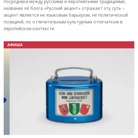
посредника между русскими и европейскими традициями;
название её блога «Русский акцент» отражает эту суть –
акцент является не языковым барьером, не политической
позицией, но отличительным культурным отпечатком в
европейском контексте.
АФИША
Назад
Вперёд