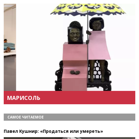
Назад
Вперёд
МАРИСОЛЬ
САМОЕ ЧИТАЕМОЕ
Павел Кушнир: «Продаться или умереть»