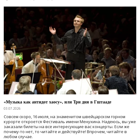
«Музыка как антидот хаосу», или Три дня в Гштааде
03.07.2026
Совсем скоро, 16 июля, на знаменитом швейцарском горном
курорте откроется Фестиваль имени Менухина. Надеюсь, вы уже
заказали билеты на все интересующие вас концерты. Если же
почему-то нет, то читайте и действуйте! Впрочем, читайте в
любом случае.