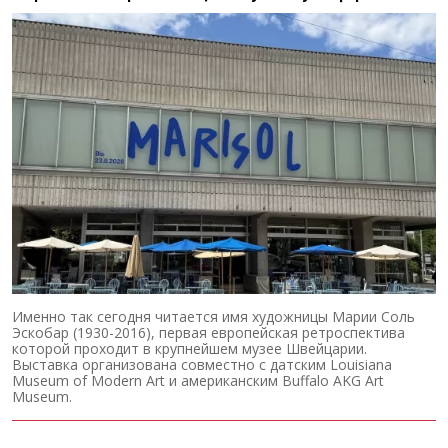
Именно так сегодня читается имя художницы Марии Соль
Эскобар (1930-2016), первая европейская ретроспектива
которой проходит в крупнейшем музее Швейцарии.
Выставка организована совместно с датским Louisiana
Museum of Modern Art и американским Buffalo AKG Art
Museum.