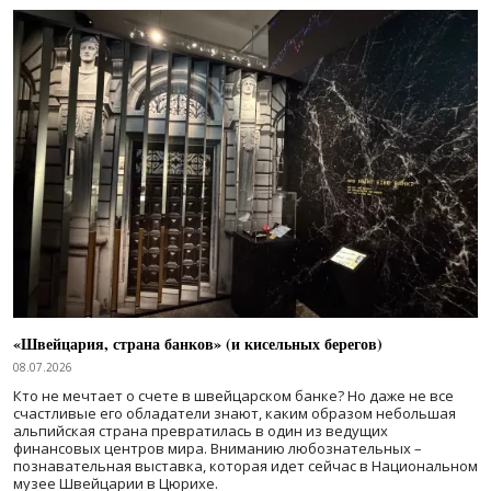
«Швейцария, страна банков» (и кисельных берегов)
08.07.2026
Кто не мечтает о счете в швейцарском банке? Но даже не все
счастливые его обладатели знают, каким образом небольшая
альпийская страна превратилась в один из ведущих
финансовых центров мира. Вниманию любознательных –
познавательная выставка, которая идет сейчас в Национальном
музее Швейцарии в Цюрихе.