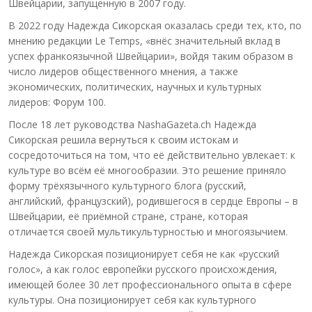
Швейцарии, запущенную в 2007 году.
В 2022 году Надежда Сикорская оказалась среди тех, кто, по
мнению редакции Le Temps, «внёс значительный вклад в
успех франкоязычной Швейцарии», войдя таким образом в
число лидеров общественного мнения, а также
экономических, политических, научных и культурных
лидеров: Форум 100.
После 18 лет руководства NashaGazeta.ch Надежда
Сикорская решила вернуться к своим истокам и
сосредоточиться на том, что её действительно увлекает: к
культуре во всём её многообразии. Это решение приняло
форму трёхязычного культурного блога (русский,
английский, французский), родившегося в сердце Европы – в
Швейцарии, её приёмной стране, стране, которая
отличается своей мультикультурностью и многоязычием.
Надежда Сикорская позиционирует себя не как «русский
голос», а как голос европейки русского происхождения,
имеющей более 30 лет профессионального опыта в сфере
культуры. Она позиционирует себя как культурного