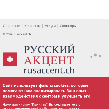
О проекте
Контакты
Услуги
Спонсоры
Footer
© 2026 rusaccent.ch
Все материалы, размещенные на веб-сайте rusaccent.ch, охраняются в
Сайт использует файлы cookies, которые
соответствии с законодательством Швейцарии об авторском праве и
международными соглашениями. Полное или частичное использование
помогают нам анализировать Ваш опыт
материалов возможно только с разрешения редакции. В случае полного
взаимодействия с сайтом и улучшать его
или частичного воспроизведения материалов сайта rusaccent.ch,
ОБЯЗАТЕЛЬНА АКТИВНАЯ ГИПЕРССЫЛКА на конкретный заимствованный
текст. Фотоизображения, размещенные редакцией rusaccent.ch, являются
Нажимая кнопку "Принять", Вы соглашаетесь с
ее исключительной собственностью. Полное или частичное
Больше информации
использованием cookies