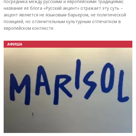
посредника между русскими и европейскими традициями;
название её блога «Русский акцент» отражает эту суть –
акцент является не языковым барьером, не политической
позицией, но отличительным культурным отпечатком в
европейском контексте.
АФИША
Назад
Вперёд