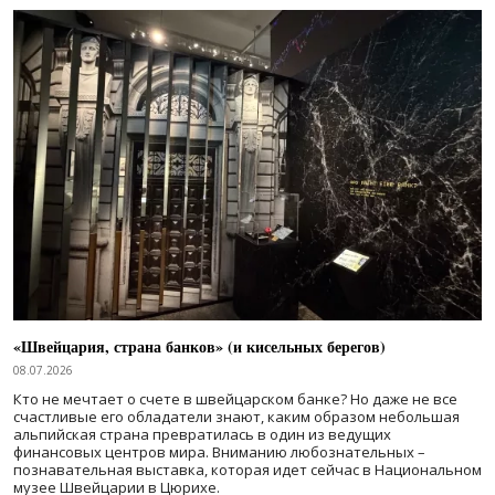
«Швейцария, страна банков» (и кисельных берегов)
08.07.2026
Кто не мечтает о счете в швейцарском банке? Но даже не все
счастливые его обладатели знают, каким образом небольшая
альпийская страна превратилась в один из ведущих
финансовых центров мира. Вниманию любознательных –
познавательная выставка, которая идет сейчас в Национальном
музее Швейцарии в Цюрихе.