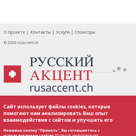
О проекте
Контакты
Услуги
Спонсоры
Footer
© 2026 rusaccent.ch
Все материалы, размещенные на веб-сайте rusaccent.ch, охраняются в
Сайт использует файлы cookies, которые
соответствии с законодательством Швейцарии об авторском праве и
международными соглашениями. Полное или частичное использование
помогают нам анализировать Ваш опыт
материалов возможно только с разрешения редакции. В случае полного
взаимодействия с сайтом и улучшать его
или частичного воспроизведения материалов сайта rusaccent.ch,
ОБЯЗАТЕЛЬНА АКТИВНАЯ ГИПЕРССЫЛКА на конкретный заимствованный
текст. Фотоизображения, размещенные редакцией rusaccent.ch, являются
Нажимая кнопку "Принять", Вы соглашаетесь с
ее исключительной собственностью. Полное или частичное
Больше информации
использованием cookies