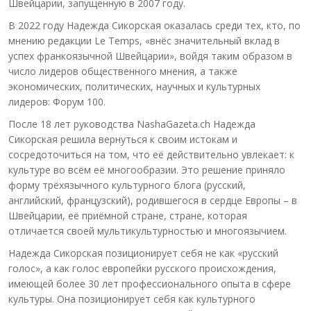
Швейцарии, запущенную в 2007 году.
В 2022 году Надежда Сикорская оказалась среди тех, кто, по
мнению редакции Le Temps, «внёс значительный вклад в
успех франкоязычной Швейцарии», войдя таким образом в
число лидеров общественного мнения, а также
экономических, политических, научных и культурных
лидеров: Форум 100.
После 18 лет руководства NashaGazeta.ch Надежда
Сикорская решила вернуться к своим истокам и
сосредоточиться на том, что её действительно увлекает: к
культуре во всём её многообразии. Это решение приняло
форму трёхязычного культурного блога (русский,
английский, французский), родившегося в сердце Европы – в
Швейцарии, её приёмной стране, стране, которая
отличается своей мультикультурностью и многоязычием.
Надежда Сикорская позиционирует себя не как «русский
голос», а как голос европейки русского происхождения,
имеющей более 30 лет профессионального опыта в сфере
культуры. Она позиционирует себя как культурного