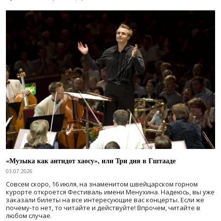
«Музыка как антидот хаосу», или Три дня в Гштааде
03.07.2026
Совсем скоро, 16 июля, на знаменитом швейцарском горном
курорте откроется Фестиваль имени Менухина. Надеюсь, вы уже
заказали билеты на все интересующие вас концерты. Если же
почему-то нет, то читайте и действуйте! Впрочем, читайте в
любом случае.