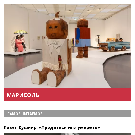
Назад
Вперёд
МАРИСОЛЬ
САМОЕ ЧИТАЕМОЕ
Павел Кушнир: «Продаться или умереть»