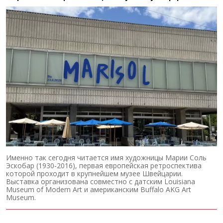
Именно так сегодня читается имя художницы Марии Соль
Эскобар (1930-2016), первая европейская ретроспектива
которой проходит в крупнейшем музее Швейцарии.
Выставка организована совместно с датским Louisiana
Museum of Modern Art и американским Buffalo AKG Art
Museum.