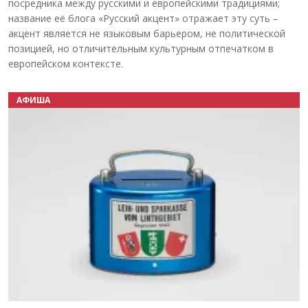
посредника между русскими и европейскими традициями;
название её блога «Русский акцент» отражает эту суть –
акцент является не языковым барьером, не политической
позицией, но отличительным культурным отпечатком в
европейском контексте.
АФИША
Назад
Вперёд