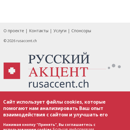
О проекте
Контакты
Услуги
Спонсоры
Footer
© 2026 rusaccent.ch
Все материалы, размещенные на веб-сайте rusaccent.ch, охраняются в
Сайт использует файлы cookies, которые
соответствии с законодательством Швейцарии об авторском праве и
международными соглашениями. Полное или частичное использование
помогают нам анализировать Ваш опыт
материалов возможно только с разрешения редакции. В случае полного
взаимодействия с сайтом и улучшать его
или частичного воспроизведения материалов сайта rusaccent.ch,
ОБЯЗАТЕЛЬНА АКТИВНАЯ ГИПЕРССЫЛКА на конкретный заимствованный
текст. Фотоизображения, размещенные редакцией rusaccent.ch, являются
Нажимая кнопку "Принять", Вы соглашаетесь с
ее исключительной собственностью. Полное или частичное
Больше информации
использованием cookies