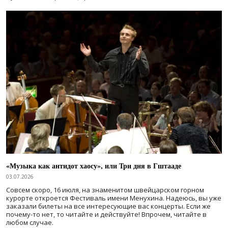
«Музыка как антидот хаосу», или Три дня в Гштааде
03.07.2026
Совсем скоро, 16 июля, на знаменитом швейцарском горном
курорте откроется Фестиваль имени Менухина. Надеюсь, вы уже
заказали билеты на все интересующие вас концерты. Если же
почему-то нет, то читайте и действуйте! Впрочем, читайте в
любом случае.