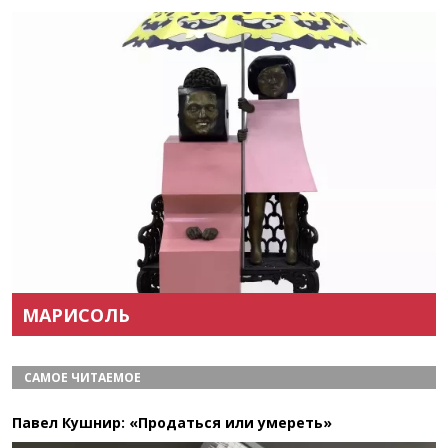
Назад
Вперёд
МАРИСОЛЬ
САМОЕ ЧИТАЕМОЕ
Павел Кушнир: «Продаться или умереть»