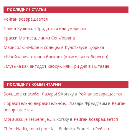
ПОСЛЕДНИЕ СТАТЬИ
Рейган возвращается
Павел Кушнир: «Продаться или умереть»
Краски Матисса, линии Сен-Лорана
Марисоль: «Море и солнце» в Кунстхаусе Цюриха
«Швейцария, страна банков» (и кисельных берегов)
«Музыка как антидот хаосу», или Три дня в Гштааде
ПОСЛЕДНИЕ КОММЕНТАРИИ
Большое спасибо, Лазарь!
Sikorsky в
Рейган возвращается
Поразительно выразительное…
Лазарь Фрейдгейм в
Рейган
возвращается
Moi aussi, je l’espère! Je…
Sikorsky в
Рейган возвращается
Chère Nadia, merci pour la…
Federica Brunelli в
Рейган