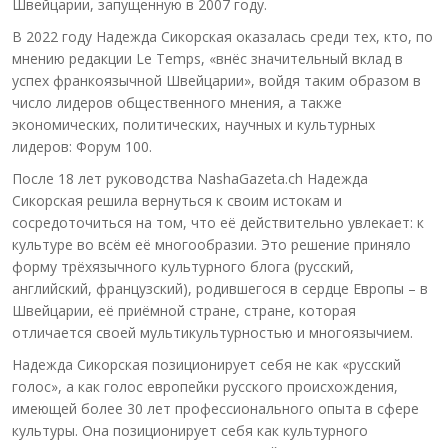
Швейцарии, запущенную в 2007 году.
В 2022 году Надежда Сикорская оказалась среди тех, кто, по
мнению редакции Le Temps, «внёс значительный вклад в
успех франкоязычной Швейцарии», войдя таким образом в
число лидеров общественного мнения, а также
экономических, политических, научных и культурных
лидеров: Форум 100.
После 18 лет руководства NashaGazeta.ch Надежда
Сикорская решила вернуться к своим истокам и
сосредоточиться на том, что её действительно увлекает: к
культуре во всём её многообразии. Это решение приняло
форму трёхязычного культурного блога (русский,
английский, французский), родившегося в сердце Европы – в
Швейцарии, её приёмной стране, стране, которая
отличается своей мультикультурностью и многоязычием.
Надежда Сикорская позиционирует себя не как «русский
голос», а как голос европейки русского происхождения,
имеющей более 30 лет профессионального опыта в сфере
культуры. Она позиционирует себя как культурного