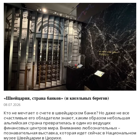
«Швейцария, страна банков» (и кисельных берегов)
08.07.2026
Кто не мечтает о счете в швейцарском банке? Но даже не все
счастливые его обладатели знают, каким образом небольшая
альпийская страна превратилась в один из ведущих
финансовых центров мира. Вниманию любознательных –
познавательная выставка, которая идет сейчас в Национальном
музее Швейцарии в Цюрихе.