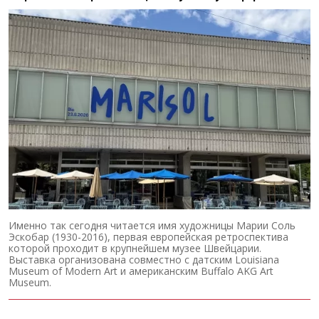
Именно так сегодня читается имя художницы Марии Соль
Эскобар (1930-2016), первая европейская ретроспектива
которой проходит в крупнейшем музее Швейцарии.
Выставка организована совместно с датским Louisiana
Museum of Modern Art и американским Buffalo AKG Art
Museum.