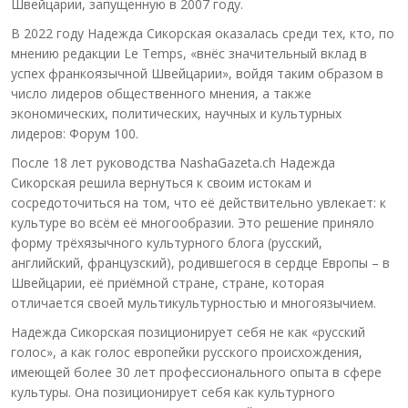
Швейцарии, запущенную в 2007 году.
В 2022 году Надежда Сикорская оказалась среди тех, кто, по
мнению редакции Le Temps, «внёс значительный вклад в
успех франкоязычной Швейцарии», войдя таким образом в
число лидеров общественного мнения, а также
экономических, политических, научных и культурных
лидеров: Форум 100.
После 18 лет руководства NashaGazeta.ch Надежда
Сикорская решила вернуться к своим истокам и
сосредоточиться на том, что её действительно увлекает: к
культуре во всём её многообразии. Это решение приняло
форму трёхязычного культурного блога (русский,
английский, французский), родившегося в сердце Европы – в
Швейцарии, её приёмной стране, стране, которая
отличается своей мультикультурностью и многоязычием.
Надежда Сикорская позиционирует себя не как «русский
голос», а как голос европейки русского происхождения,
имеющей более 30 лет профессионального опыта в сфере
культуры. Она позиционирует себя как культурного