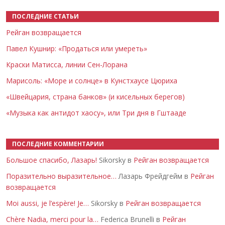
ПОСЛЕДНИЕ СТАТЬИ
Рейган возвращается
Павел Кушнир: «Продаться или умереть»
Краски Матисса, линии Сен-Лорана
Марисоль: «Море и солнце» в Кунстхаусе Цюриха
«Швейцария, страна банков» (и кисельных берегов)
«Музыка как антидот хаосу», или Три дня в Гштааде
ПОСЛЕДНИЕ КОММЕНТАРИИ
Большое спасибо, Лазарь!
Sikorsky в
Рейган возвращается
Поразительно выразительное…
Лазарь Фрейдгейм в
Рейган
возвращается
Moi aussi, je l’espère! Je…
Sikorsky в
Рейган возвращается
Chère Nadia, merci pour la…
Federica Brunelli в
Рейган