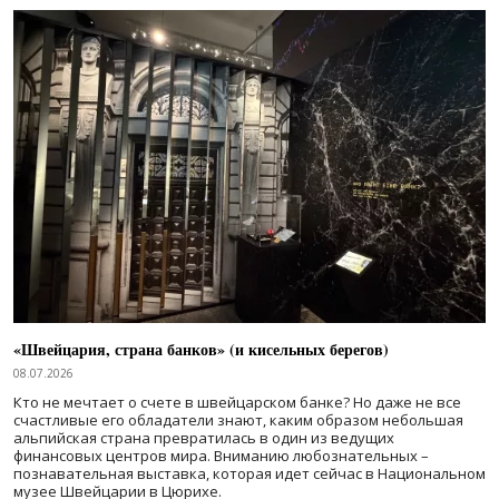
«Швейцария, страна банков» (и кисельных берегов)
08.07.2026
Кто не мечтает о счете в швейцарском банке? Но даже не все
счастливые его обладатели знают, каким образом небольшая
альпийская страна превратилась в один из ведущих
финансовых центров мира. Вниманию любознательных –
познавательная выставка, которая идет сейчас в Национальном
музее Швейцарии в Цюрихе.