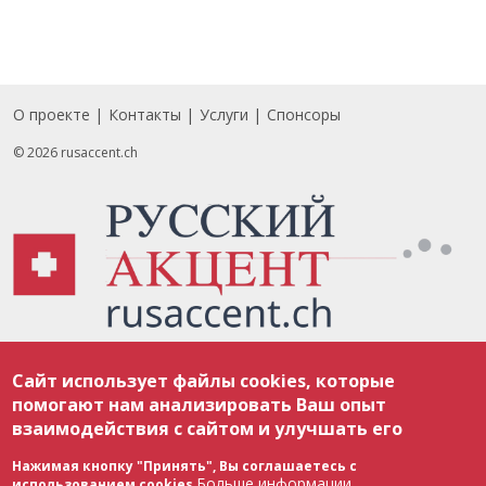
О проекте
Контакты
Услуги
Спонсоры
Footer
© 2026 rusaccent.ch
Все материалы, размещенные на веб-сайте rusaccent.ch, охраняются в
Сайт использует файлы cookies, которые
соответствии с законодательством Швейцарии об авторском праве и
международными соглашениями. Полное или частичное использование
помогают нам анализировать Ваш опыт
материалов возможно только с разрешения редакции. В случае полного
взаимодействия с сайтом и улучшать его
или частичного воспроизведения материалов сайта rusaccent.ch,
ОБЯЗАТЕЛЬНА АКТИВНАЯ ГИПЕРССЫЛКА на конкретный заимствованный
текст. Фотоизображения, размещенные редакцией rusaccent.ch, являются
Нажимая кнопку "Принять", Вы соглашаетесь с
ее исключительной собственностью. Полное или частичное
Больше информации
использованием cookies