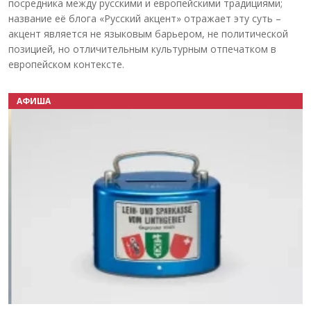
посредника между русскими и европейскими традициями;
название её блога «Русский акцент» отражает эту суть –
акцент является не языковым барьером, не политической
позицией, но отличительным культурным отпечатком в
европейском контексте.
АФИША
Назад
Вперёд