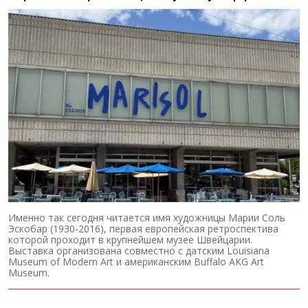
Именно так сегодня читается имя художницы Марии Соль
Эскобар (1930-2016), первая европейская ретроспектива
которой проходит в крупнейшем музее Швейцарии.
Выставка организована совместно с датским Louisiana
Museum of Modern Art и американским Buffalo AKG Art
Museum.