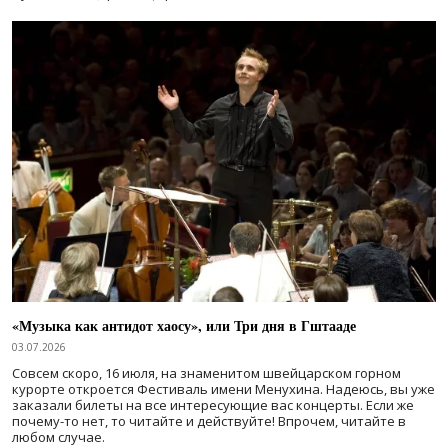
«Музыка как антидот хаосу», или Три дня в Гштааде
03.07.2026
Совсем скоро, 16 июля, на знаменитом швейцарском горном
курорте откроется Фестиваль имени Менухина. Надеюсь, вы уже
заказали билеты на все интересующие вас концерты. Если же
почему-то нет, то читайте и действуйте! Впрочем, читайте в
любом случае.