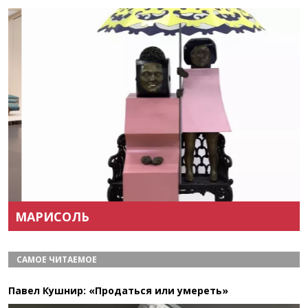
Назад
Вперёд
МАРИСОЛЬ
САМОЕ ЧИТАЕМОЕ
Павел Кушнир: «Продаться или умереть»