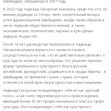
Швейцарии, запущенную в 2007 году.
В 2022 году Надежда Сикорская оказалась среди тех, кто, по
мнению редакции Le Temps, «внёс значительный вклад в
успех франкоязычной Швейцарии», войдя таким образом в
число лидеров общественного мнения, а также
экономических, политических, научных и культурных
лидеров: Форум 100.
После 18 лет руководства NashaGazeta.ch Надежда
Сикорская решила вернуться к своим истокам и
сосредоточиться на том, что её действительно увлекает: к
культуре во всём её многообразии. Это решение приняло
форму трёхязычного культурного блога (русский,
английский, французский), родившегося в сердце Европы – в
Швейцарии, её приёмной стране, стране, которая
отличается своей мультикультурностью и многоязычием.
Надежда Сикорская позиционирует себя не как «русский
голос», а как голос европейки русского происхождения,
имеющей более 30 лет профессионального опыта в сфере
культуры. Она позиционирует себя как культурного