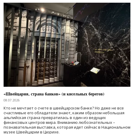
«Швейцария, страна банков» (и кисельных берегов)
08.07.2026
Кто не мечтает о счете в швейцарском банке? Но даже не все
счастливые его обладатели знают, каким образом небольшая
альпийская страна превратилась в один из ведущих
финансовых центров мира. Вниманию любознательных –
познавательная выставка, которая идет сейчас в Национальном
музее Швейцарии в Цюрихе.