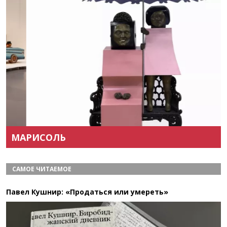
Назад
Вперёд
МАРИСОЛЬ
САМОЕ ЧИТАЕМОЕ
Павел Кушнир: «Продаться или умереть»