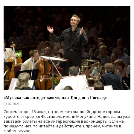
«Музыка как антидот хаосу», или Три дня в Гштааде
03.07.2026
Совсем скоро, 16 июля, на знаменитом швейцарском горном
курорте откроется Фестиваль имени Менухина. Надеюсь, вы уже
заказали билеты на все интересующие вас концерты. Если же
почему-то нет, то читайте и действуйте! Впрочем, читайте в
любом случае.