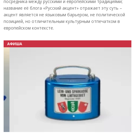
посредника между русскими и европейскими традициями;
название её блога «Русский акцент» отражает эту суть –
акцент является не языковым барьером, не политической
позицией, но отличительным культурным отпечатком в
европейском контексте.
АФИША
Назад
Вперёд