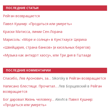
ПОСЛЕДНИЕ СТАТЬИ
Рейган возвращается
Павел Кушнир: «Продаться или умереть»
Краски Матисса, линии Сен-Лорана
Марисоль: «Море и солнце» в Кунстхаусе Цюриха
«Швейцария, страна банков» (и кисельных берегов)
«Музыка как антидот хаосу», или Три дня в Гштааде
ПОСЛЕДНИЕ КОММЕНТАРИИ
Спасибо, Лев Аронович, за…
Sikorsky в
Рейган возвращается
Написано блестяще. Прочитал…
Лев Борщевский в
Рейган
возвращается
Бог даровал Жизнь человеку…
AlexN в
Павел Кушнир:
«Продаться или умереть»