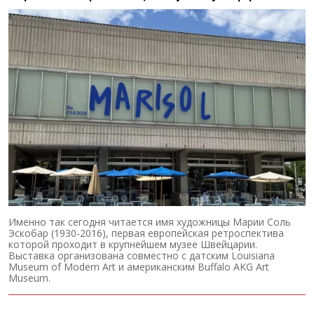
Именно так сегодня читается имя художницы Марии Соль
Эскобар (1930-2016), первая европейская ретроспектива
которой проходит в крупнейшем музее Швейцарии.
Выставка организована совместно с датским Louisiana
Museum of Modern Art и американским Buffalo AKG Art
Museum.