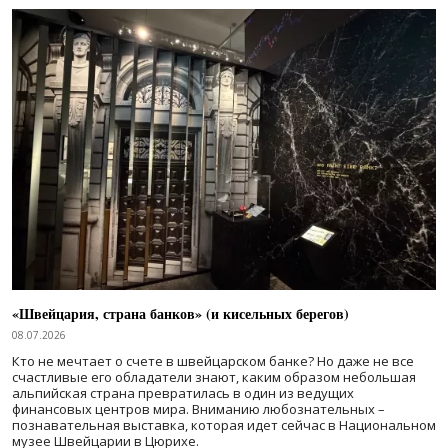
«Швейцария, страна банков» (и кисельных берегов)
08.07.2026
Кто не мечтает о счете в швейцарском банке? Но даже не все
счастливые его обладатели знают, каким образом небольшая
альпийская страна превратилась в один из ведущих
финансовых центров мира. Вниманию любознательных –
познавательная выставка, которая идет сейчас в Национальном
музее Швейцарии в Цюрихе.