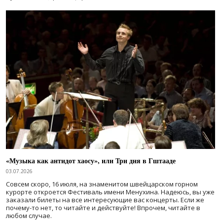
«Музыка как антидот хаосу», или Три дня в Гштааде
03.07.2026
Совсем скоро, 16 июля, на знаменитом швейцарском горном
курорте откроется Фестиваль имени Менухина. Надеюсь, вы уже
заказали билеты на все интересующие вас концерты. Если же
почему-то нет, то читайте и действуйте! Впрочем, читайте в
любом случае.