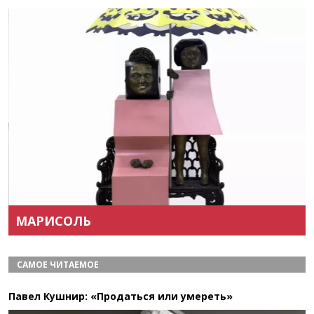
Назад
Вперёд
МАРИСОЛЬ
САМОЕ ЧИТАЕМОЕ
Павел Кушнир: «Продаться или умереть»