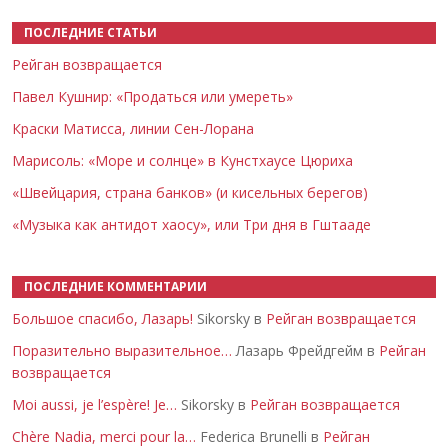
ПОСЛЕДНИЕ СТАТЬИ
Рейган возвращается
Павел Кушнир: «Продаться или умереть»
Краски Матисса, линии Сен-Лорана
Марисоль: «Море и солнце» в Кунстхаусе Цюриха
«Швейцария, страна банков» (и кисельных берегов)
«Музыка как антидот хаосу», или Три дня в Гштааде
ПОСЛЕДНИЕ КОММЕНТАРИИ
Большое спасибо, Лазарь!
Sikorsky в
Рейган возвращается
Поразительно выразительное…
Лазарь Фрейдгейм в
Рейган
возвращается
Moi aussi, je l’espère! Je…
Sikorsky в
Рейган возвращается
Chère Nadia, merci pour la…
Federica Brunelli в
Рейган