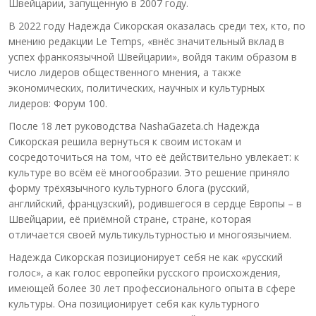
Швейцарии, запущенную в 2007 году.
В 2022 году Надежда Сикорская оказалась среди тех, кто, по
мнению редакции Le Temps, «внёс значительный вклад в
успех франкоязычной Швейцарии», войдя таким образом в
число лидеров общественного мнения, а также
экономических, политических, научных и культурных
лидеров: Форум 100.
После 18 лет руководства NashaGazeta.ch Надежда
Сикорская решила вернуться к своим истокам и
сосредоточиться на том, что её действительно увлекает: к
культуре во всём её многообразии. Это решение приняло
форму трёхязычного культурного блога (русский,
английский, французский), родившегося в сердце Европы – в
Швейцарии, её приёмной стране, стране, которая
отличается своей мультикультурностью и многоязычием.
Надежда Сикорская позиционирует себя не как «русский
голос», а как голос европейки русского происхождения,
имеющей более 30 лет профессионального опыта в сфере
культуры. Она позиционирует себя как культурного