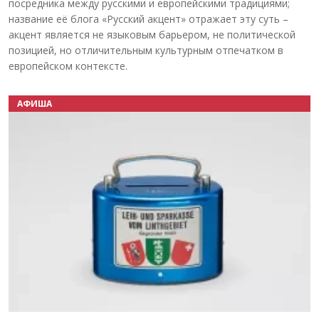
посредника между русскими и европейскими традициями;
название её блога «Русский акцент» отражает эту суть –
акцент является не языковым барьером, не политической
позицией, но отличительным культурным отпечатком в
европейском контексте.
АФИША
Назад
Вперёд