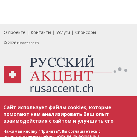
О проекте
Контакты
Услуги
Спонсоры
Footer
© 2026 rusaccent.ch
Все материалы, размещенные на веб-сайте rusaccent.ch, охраняются в
Сайт использует файлы cookies, которые
соответствии с законодательством Швейцарии об авторском праве и
международными соглашениями. Полное или частичное использование
помогают нам анализировать Ваш опыт
материалов возможно только с разрешения редакции. В случае полного
взаимодействия с сайтом и улучшать его
или частичного воспроизведения материалов сайта rusaccent.ch,
ОБЯЗАТЕЛЬНА АКТИВНАЯ ГИПЕРССЫЛКА на конкретный заимствованный
текст. Фотоизображения, размещенные редакцией rusaccent.ch, являются
Нажимая кнопку "Принять", Вы соглашаетесь с
ее исключительной собственностью. Полное или частичное
Больше информации
использованием cookies