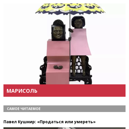
Назад
Вперёд
МАРИСОЛЬ
САМОЕ ЧИТАЕМОЕ
Павел Кушнир: «Продаться или умереть»