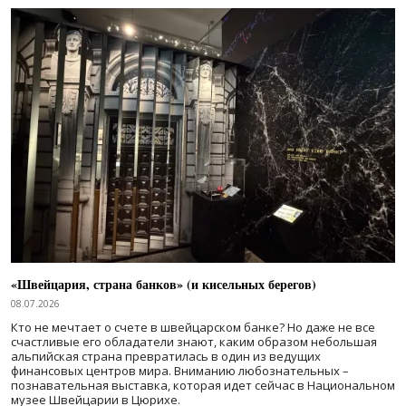
«Швейцария, страна банков» (и кисельных берегов)
08.07.2026
Кто не мечтает о счете в швейцарском банке? Но даже не все
счастливые его обладатели знают, каким образом небольшая
альпийская страна превратилась в один из ведущих
финансовых центров мира. Вниманию любознательных –
познавательная выставка, которая идет сейчас в Национальном
музее Швейцарии в Цюрихе.