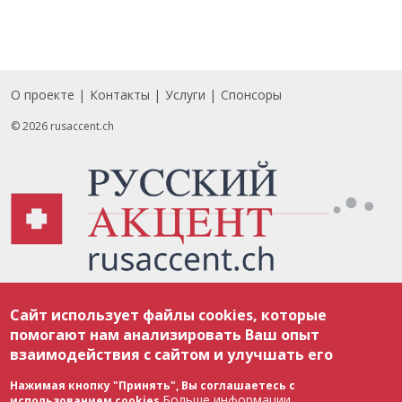
О проекте
Контакты
Услуги
Спонсоры
Footer
© 2026 rusaccent.ch
Все материалы, размещенные на веб-сайте rusaccent.ch, охраняются в
Сайт использует файлы cookies, которые
соответствии с законодательством Швейцарии об авторском праве и
международными соглашениями. Полное или частичное использование
помогают нам анализировать Ваш опыт
материалов возможно только с разрешения редакции. В случае полного
взаимодействия с сайтом и улучшать его
или частичного воспроизведения материалов сайта rusaccent.ch,
ОБЯЗАТЕЛЬНА АКТИВНАЯ ГИПЕРССЫЛКА на конкретный заимствованный
текст. Фотоизображения, размещенные редакцией rusaccent.ch, являются
Нажимая кнопку "Принять", Вы соглашаетесь с
ее исключительной собственностью. Полное или частичное
Больше информации
использованием cookies