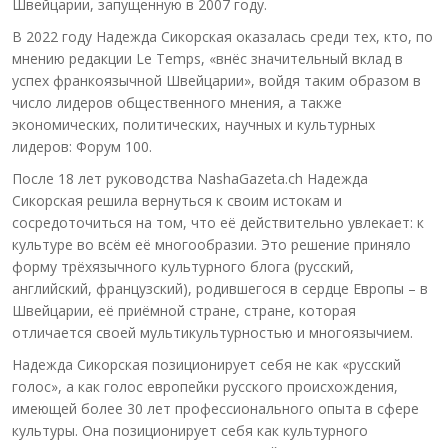
Швейцарии, запущенную в 2007 году.
В 2022 году Надежда Сикорская оказалась среди тех, кто, по
мнению редакции Le Temps, «внёс значительный вклад в
успех франкоязычной Швейцарии», войдя таким образом в
число лидеров общественного мнения, а также
экономических, политических, научных и культурных
лидеров: Форум 100.
После 18 лет руководства NashaGazeta.ch Надежда
Сикорская решила вернуться к своим истокам и
сосредоточиться на том, что её действительно увлекает: к
культуре во всём её многообразии. Это решение приняло
форму трёхязычного культурного блога (русский,
английский, французский), родившегося в сердце Европы – в
Швейцарии, её приёмной стране, стране, которая
отличается своей мультикультурностью и многоязычием.
Надежда Сикорская позиционирует себя не как «русский
голос», а как голос европейки русского происхождения,
имеющей более 30 лет профессионального опыта в сфере
культуры. Она позиционирует себя как культурного