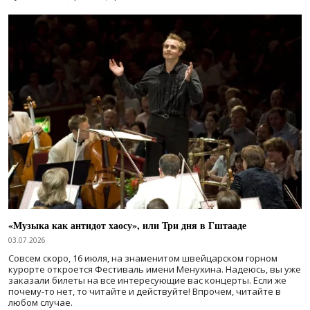
«Музыка как антидот хаосу», или Три дня в Гштааде
03.07.2026
Совсем скоро, 16 июля, на знаменитом швейцарском горном
курорте откроется Фестиваль имени Менухина. Надеюсь, вы уже
заказали билеты на все интересующие вас концерты. Если же
почему-то нет, то читайте и действуйте! Впрочем, читайте в
любом случае.