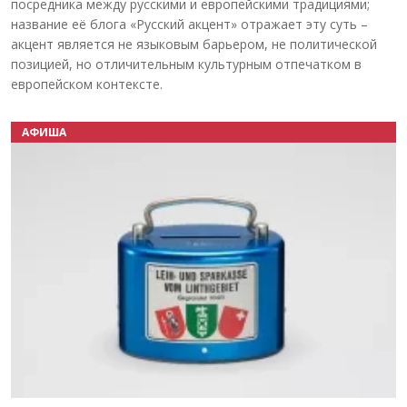
посредника между русскими и европейскими традициями;
название её блога «Русский акцент» отражает эту суть –
акцент является не языковым барьером, не политической
позицией, но отличительным культурным отпечатком в
европейском контексте.
АФИША
Назад
Вперёд