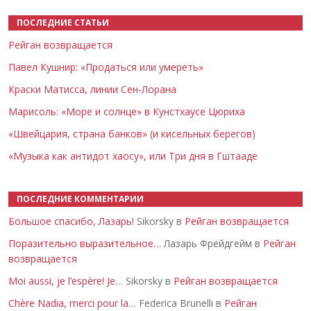
ПОСЛЕДНИЕ СТАТЬИ
Рейган возвращается
Павел Кушнир: «Продаться или умереть»
Краски Матисса, линии Сен-Лорана
Марисоль: «Море и солнце» в Кунстхаусе Цюриха
«Швейцария, страна банков» (и кисельных берегов)
«Музыка как антидот хаосу», или Три дня в Гштааде
ПОСЛЕДНИЕ КОММЕНТАРИИ
Большое спасибо, Лазарь!
Sikorsky в
Рейган возвращается
Поразительно выразительное…
Лазарь Фрейдгейм в
Рейган
возвращается
Moi aussi, je l’espère! Je…
Sikorsky в
Рейган возвращается
Chère Nadia, merci pour la…
Federica Brunelli в
Рейган