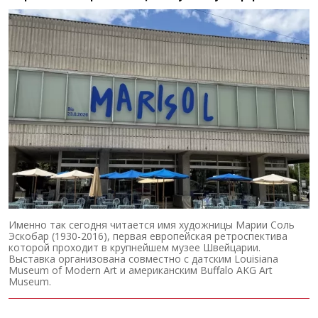
Именно так сегодня читается имя художницы Марии Соль
Эскобар (1930-2016), первая европейская ретроспектива
которой проходит в крупнейшем музее Швейцарии.
Выставка организована совместно с датским Louisiana
Museum of Modern Art и американским Buffalo AKG Art
Museum.