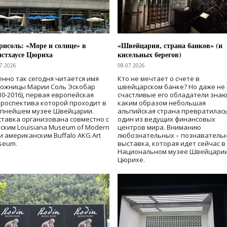
исоль: «Море и солнце» в
«Швейцария, страна банков» (и
нстхаусе Цюриха
кисельных берегов)
7.2026
08.07.2026
нно так сегодня читается имя
Кто не мечтает о счете в
дожницы Марии Соль Эскобар
швейцарском банке? Но даже не 
30-2016), первая европейская
счастливые его обладатели знаю
роспектива которой проходит в
каким образом небольшая
упнейшем музее Швейцарии.
альпийская страна превратилась
тавка организована совместно с
один из ведущих финансовых
ским Louisiana Museum of Modern
центров мира. Вниманию
 и американским Buffalo AKG Art
любознательных – познаватель
seum.
выставка, которая идет сейчас в
Национальном музее Швейцарии
Цюрихе.