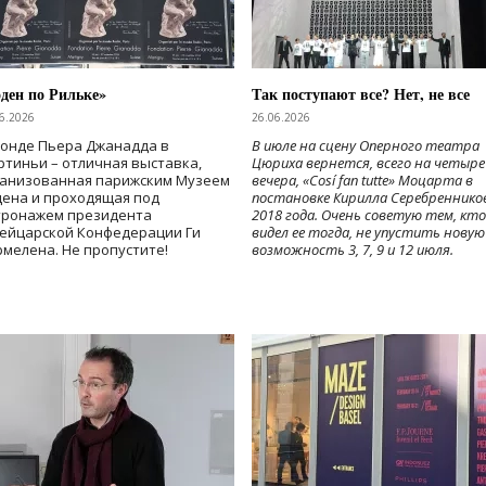
ден по Рильке»
Так поступают все? Нет, не все
6.2026
26.06.2026
Фонде Пьера Джанадда в
В июле на сцену Оперного театра
тиньи – отличная выставка,
Цюриха вернется, всего на четыре
ганизованная парижским Музеем
вечера, «Cosí fan tutte» Моцарта в
дена и проходящая под
постановке Кирилла Серебреннико
тронажем президента
2018 года. Очень советую тем, кто
ейцарской Конфедерации Ги
видел ее тогда, не упустить новую
мелена. Не пропустите!
возможность 3, 7, 9 и 12 июля.