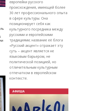
европейки русского
происхождения, имеющей более
30 лет профессионального опыта
в сфере культуры. Она
позиционирует себя как
оль
культурного посредника между
русскими и европейскими
s
традициями; название её блога
дии
«Русский акцент» отражает эту
суть – акцент является не
языковым барьером, не
политической позицией, но
отличительным культурным
отпечатком в европейском
контексте.
АФИША