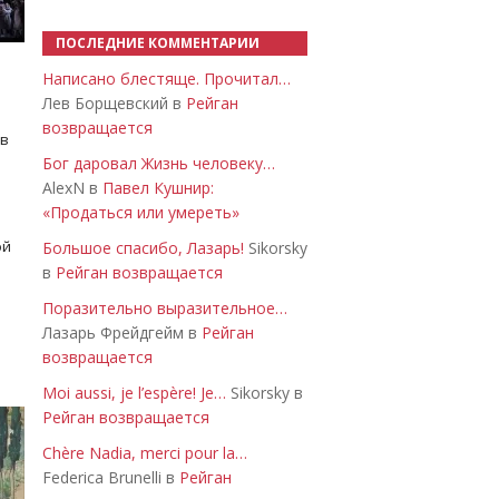
ПОСЛЕДНИЕ КОММЕНТАРИИ
Написано блестяще. Прочитал…
Лев Борщевский в
Рейган
возвращается
 в
Бог даровал Жизнь человеку…
AlexN в
Павел Кушнир:
«Продаться или умереть»
ой
Большое спасибо, Лазарь!
Sikorsky
в
Рейган возвращается
Поразительно выразительное…
Лазарь Фрейдгейм в
Рейган
возвращается
Moi aussi, je l’espère! Je…
Sikorsky в
Рейган возвращается
Chère Nadia, merci pour la…
Federica Brunelli в
Рейган