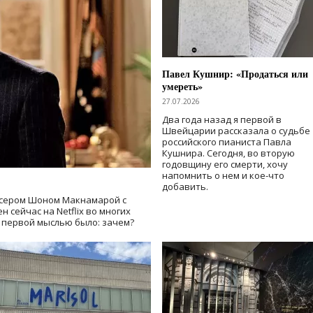
Павел Кушнир: «Продаться или
умереть»
27.07.2026
Два года назад я первой в
Швейцарии рассказала о судьбе
российского пианиста Павла
Кушнира. Сегодня, во вторую
годовщину его смерти, хочу
напомнить о нем и кое-что
добавить.
сером Шоном Макнамарой с
 сейчас на Netflix во многих
й первой мыслью было: зачем?