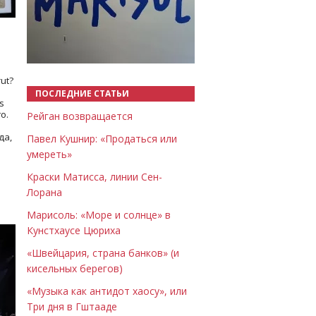
Назад
Вперёд
ut?
ПОСЛЕДНИЕ СТАТЬИ
s
о.
Рейган возвращается
да,
Павел Кушнир: «Продаться или
умереть»
Краски Матисса, линии Сен-
Лорана
Марисоль: «Море и солнце» в
Кунстхаусе Цюриха
«Швейцария, страна банков» (и
кисельных берегов)
«Музыка как антидот хаосу», или
Три дня в Гштааде