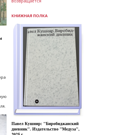
возвращается
КНИЖНАЯ ПОЛКА
м
ера
ную
ля.
Павел Кушнир: "Биробиджанский
дневник". Издательство "Медуза",
2025 г.