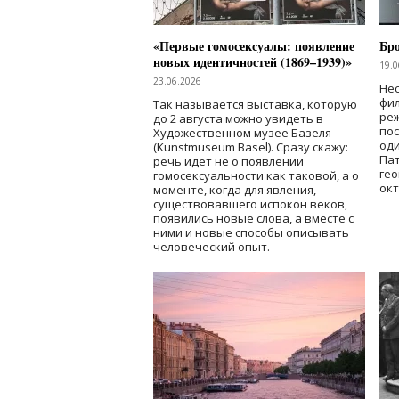
«Первые гомосексуалы: появление
Бр
новых идентичностей (1869–1939)»
19.0
23.06.2026
Нес
фи
Так называется выставка, которую
реж
до 2 августа можно увидеть в
по
Художественном музее Базеля
од
(Kunstmuseum Basel). Сразу скажу:
Пат
речь идет не о появлении
гео
гомосексуальности как таковой, а о
окт
моменте, когда для явления,
существовавшего испокон веков,
появились новые слова, а вместе с
ними и новые способы описывать
человеческий опыт.