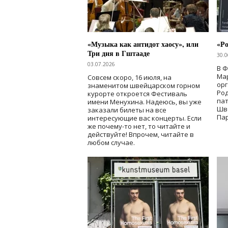
«Музыка как антидот хаосу», или
«Ро
Три дня в Гштааде
30.0
03.07.2026
В 
Мар
Совсем скоро, 16 июля, на
ор
знаменитом швейцарском горном
Ро
курорте откроется Фестиваль
па
имени Менухина. Надеюсь, вы уже
Шв
заказали билеты на все
Пар
интересующие вас концерты. Если
же почему-то нет, то читайте и
действуйте! Впрочем, читайте в
любом случае.