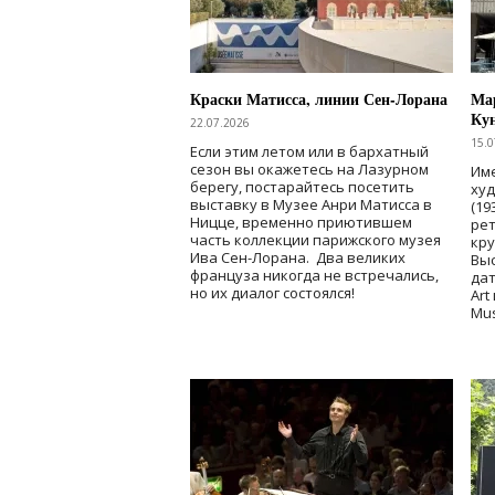
Краски Матисса, линии Сен-Лорана
Мар
Ку
22.07.2026
15.0
Если этим летом или в бархатный
сезон вы окажетесь на Лазурном
Име
берегу, постарайтесь посетить
ху
выставку в Музее Анри Матисса в
(19
Ницце, временно приютившем
рет
часть коллекции парижского музея
кр
Ива Сен-Лорана. Два великих
Выс
француза никогда не встречались,
дат
но их диалог состоялся!
Art
Mu