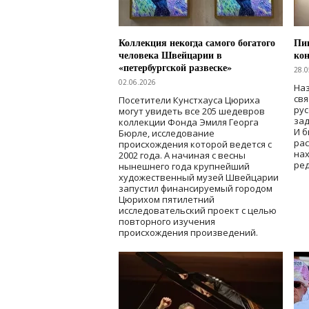
Коллекция некогда самого богатого
Пик
человека Швейцарии в
кон
«петербургской развеске»
28.0
02.06.2026
Наз
свя
Посетители Кунстхауса Цюриха
рус
могут увидеть все 205 шедевров
зад
коллекции Фонда Эмиля Георга
И б
Бюрле, исследование
рас
происхождения которой ведется с
нах
2002 года. А начиная с весны
ред
нынешнего года крупнейший
художественный музей Швейцарии
запустил финансируемый городом
Цюрихом пятилетний
исследовательский проект с целью
повторного изучения
происхождения произведений.