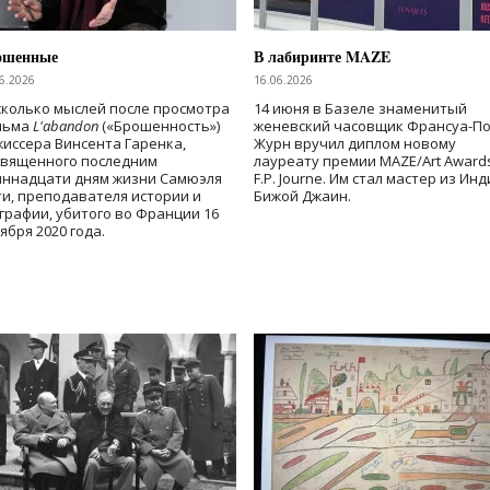
ошенные
В лабиринте MAZE
6.2026
16.06.2026
колько мыслей после просмотра
14 июня в Базеле знаменитый
льма
L'abandon
(«Брошенность»)
женевский часовщик Франсуа-П
иссера Винсента Гаренка,
Журн вручил диплом новому
священного последним
лауреату премии MAZE/Art Award
иннадцати дням жизни Самюэля
F.P. Journe. Им стал мастер из Ин
и, преподавателя истории и
Бижой Джаин.
графии, убитого во Франции 16
ября 2020 года.