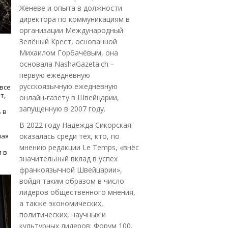
Женеве и опыта в должности
директора по коммуникациям в
организации Международный
Зелёный Крест, основанной
Михаилом Горбачёвым, она
основала NashaGazeta.ch –
первую ежедневную
русскоязычную ежедневную
все
т,
онлайн-газету в Швейцарии,
запущенную в 2007 году.
 в
В 2022 году Надежда Сикорская
ная
оказалась среди тех, кто, по
мнению редакции Le Temps, «внёс
 в
значительный вклад в успех
франкоязычной Швейцарии»,
войдя таким образом в число
лидеров общественного мнения,
а также экономических,
политических, научных и
культурных лидеров: Форум 100.