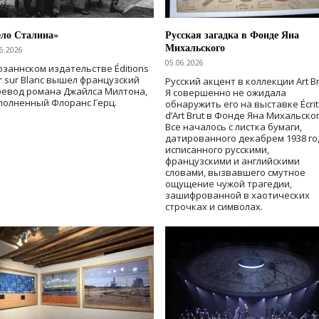
ело Сталина»
Русская загадка в Фонде Яна
Михальского
6.2026
05.06.2026
озаннском издательстве Éditions
r sur Blanc вышел французский
Русский акцент в коллекции Art Br
ревод романа Джайлса Милтона,
Я совершенно не ожидала
полненный Флоранс Герц.
обнаружить его на выставке Écrit
d’Art Brut в Фонде Яна Михальског
Все началось с листка бумаги,
датированного декабрем 1938 го
исписанного русскими,
французскими и английскими
словами, вызвавшего смутное
ощущение чужой трагедии,
зашифрованной в хаотических
строчках и символах.