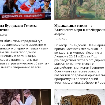
та Бурчуладзе: Голос за
Музыкальные стихии – с
шеткой
Балтийского моря к швейцарски
озерам
5.2026
12.05.2026
ая Тбилисский городской суд
говорил всемирно известного
Оркестр Романдской Швейцарии
зинского оперного певца к семи
приглашает всех меломанов на
дам лишения свободы
по
концерты в Женеве, Лозанне и
винениям в организации
Люцерне 20, 21 и 22 мая. Под
сового насилия, попытке
руководством литовского дириж
вата стратегического объекта и
Мирги Гражините-Тила и с
зывах к свержению власти
.
латвийским пианистом Георгием
Осокиным в качестве солиста
коллектив предложит оригиналь
программу из произведений
Франка, Шопена, Дебюсси и Раве