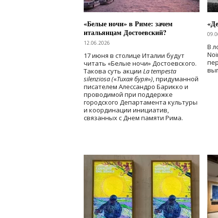
«Белые ночи» в Риме: зачем
«Д
итальянцам Достоевский?
09.0
12.06.2026
В л
Noi
17 июня в столице Италии будут
пе
читать «Белые ночи» Достоевского.
вы
Такова суть акции
La tempesta
silenziosa (
«
Тихая буря
»
)
, придуманной
писателем Алессандро Барикко и
проводимой при поддержке
городского Департамента культуры
и координации инициатив,
связанных с Днем памяти Рима.