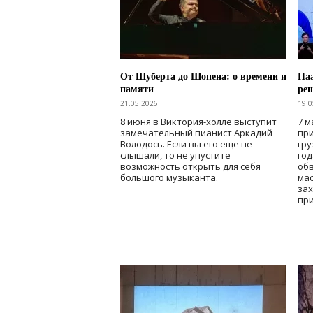
От Шуберта до Шопена: о времени и
Паа
памяти
ре
21.05.2026
19.0
8 июня в Виктория-холле выступит
7 м
замечательный пианист Аркадий
при
Володось. Если вы его еще не
гру
слышали, то не упустите
го
возможность открыть для себя
об
большого музыканта.
мас
зах
при