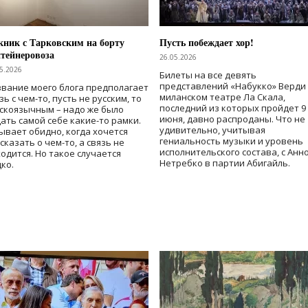
ник с Тарковским на борту
Пусть побеждает хор!
тейнеровоза
26.05.2026
5.2026
Билеты на все девять
представлений «Набукко» Верди
вание моего блога предполагает
миланском театре Ла Скала,
зь с чем-то, пусть не русским, то
последний из которых пройдет 9
скоязычным – надо же было
июня, давно распроданы. Что не
ать самой себе какие-то рамки.
удивительно, учитывая
ывает обидно, когда хочется
гениальность музыки и уровень
сказать о чем-то, а связь не
исполнительского состава, с Анн
одится. Но такое случается
Нетребко в партии Абигайль.
ко.