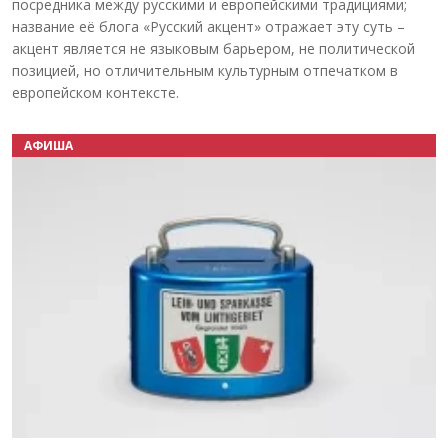
посредника между русскими и европейскими традициями;
название её блога «Русский акцент» отражает эту суть –
акцент является не языковым барьером, не политической
позицией, но отличительным культурным отпечатком в
европейском контексте.
АФИША
Назад
Вперёд