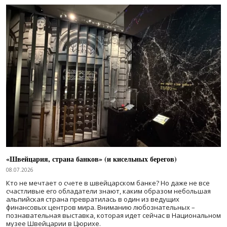
«Швейцария, страна банков» (и кисельных берегов)
08.07.2026
Кто не мечтает о счете в швейцарском банке? Но даже не все
счастливые его обладатели знают, каким образом небольшая
альпийская страна превратилась в один из ведущих
финансовых центров мира. Вниманию любознательных –
познавательная выставка, которая идет сейчас в Национальном
музее Швейцарии в Цюрихе.