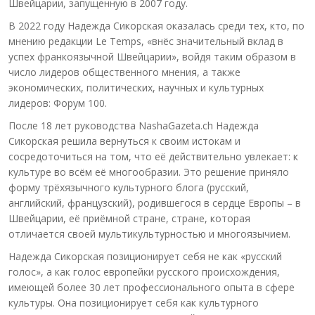
Швейцарии, запущенную в 2007 году.
В 2022 году Надежда Сикорская оказалась среди тех, кто, по
мнению редакции Le Temps, «внёс значительный вклад в
успех франкоязычной Швейцарии», войдя таким образом в
число лидеров общественного мнения, а также
экономических, политических, научных и культурных
лидеров: Форум 100.
После 18 лет руководства NashaGazeta.ch Надежда
Сикорская решила вернуться к своим истокам и
сосредоточиться на том, что её действительно увлекает: к
культуре во всём её многообразии. Это решение приняло
форму трёхязычного культурного блога (русский,
английский, французский), родившегося в сердце Европы – в
Швейцарии, её приёмной стране, стране, которая
отличается своей мультикультурностью и многоязычием.
Надежда Сикорская позиционирует себя не как «русский
голос», а как голос европейки русского происхождения,
имеющей более 30 лет профессионального опыта в сфере
культуры. Она позиционирует себя как культурного