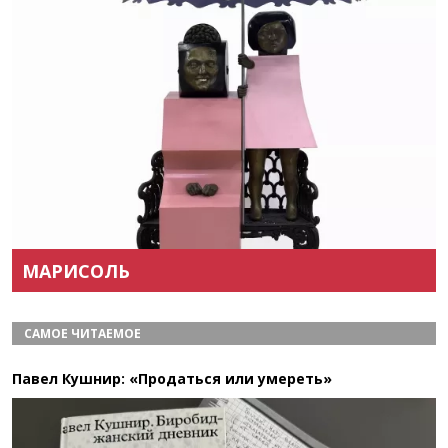
Назад
Вперёд
МАРИСОЛЬ
САМОЕ ЧИТАЕМОЕ
Павел Кушнир: «Продаться или умереть»