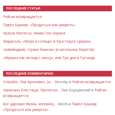
ПОСЛЕДНИЕ СТАТЬИ
Рейган возвращается
Павел Кушнир: «Продаться или умереть»
Краски Матисса, линии Сен-Лорана
Марисоль: «Море и солнце» в Кунстхаусе Цюриха
«Швейцария, страна банков» (и кисельных берегов)
«Музыка как антидот хаосу», или Три дня в Гштааде
ПОСЛЕДНИЕ КОММЕНТАРИИ
Спасибо, Лев Аронович, за…
Sikorsky в
Рейган возвращается
Написано блестяще. Прочитал…
Лев Борщевский в
Рейган
возвращается
Бог даровал Жизнь человеку…
AlexN в
Павел Кушнир:
«Продаться или умереть»