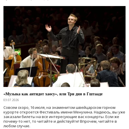
«Музыка как антидот хаосу», или Три дня в Гштааде
03.07.2026
Совсем скоро, 16 июля, на знаменитом швейцарском горном
курорте откроется Фестиваль имени Менухина. Надеюсь, вы уже
заказали билеты на все интересующие вас концерты. Если же
почему-то нет, то читайте и действуйте! Впрочем, читайте в
любом случае.