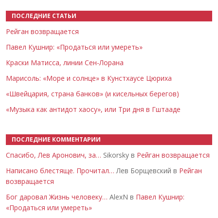
ПОСЛЕДНИЕ СТАТЬИ
Рейган возвращается
Павел Кушнир: «Продаться или умереть»
Краски Матисса, линии Сен-Лорана
Марисоль: «Море и солнце» в Кунстхаусе Цюриха
«Швейцария, страна банков» (и кисельных берегов)
«Музыка как антидот хаосу», или Три дня в Гштааде
ПОСЛЕДНИЕ КОММЕНТАРИИ
Спасибо, Лев Аронович, за…
Sikorsky в
Рейган возвращается
Написано блестяще. Прочитал…
Лев Борщевский в
Рейган
возвращается
Бог даровал Жизнь человеку…
AlexN в
Павел Кушнир:
«Продаться или умереть»