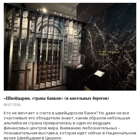
«Швейцария, страна банков» (и кисельных берегов)
08.07.2026
Кто не мечтает о счете в швейцарском банке? Но даже не все
счастливые его обладатели знают, каким образом небольшая
альпийская страна превратилась в один из ведущих
финансовых центров мира. Вниманию любознательных –
познавательная выставка, которая идет сейчас в Национальном
музее Швейцарии в Цюрихе.