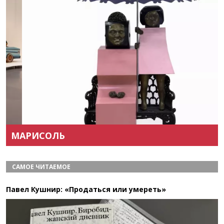
Назад
Вперёд
МАРИСОЛЬ
САМОЕ ЧИТАЕМОЕ
Павел Кушнир: «Продаться или умереть»