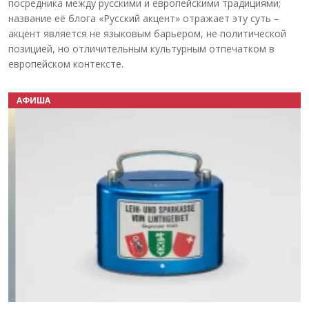
посредника между русскими и европейскими традициями;
название её блога «Русский акцент» отражает эту суть –
акцент является не языковым барьером, не политической
позицией, но отличительным культурным отпечатком в
европейском контексте.
АФИША
Назад
Вперёд