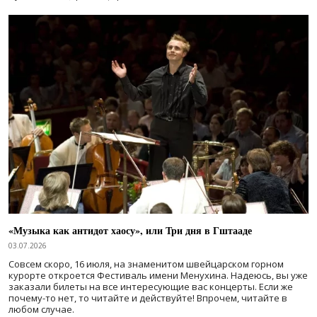
«Музыка как антидот хаосу», или Три дня в Гштааде
03.07.2026
Совсем скоро, 16 июля, на знаменитом швейцарском горном
курорте откроется Фестиваль имени Менухина. Надеюсь, вы уже
заказали билеты на все интересующие вас концерты. Если же
почему-то нет, то читайте и действуйте! Впрочем, читайте в
любом случае.