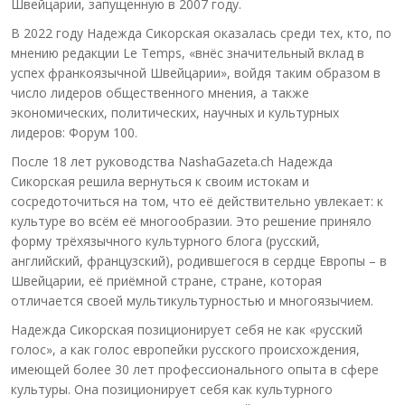
Швейцарии, запущенную в 2007 году.
В 2022 году Надежда Сикорская оказалась среди тех, кто, по
мнению редакции Le Temps, «внёс значительный вклад в
успех франкоязычной Швейцарии», войдя таким образом в
число лидеров общественного мнения, а также
экономических, политических, научных и культурных
лидеров: Форум 100.
После 18 лет руководства NashaGazeta.ch Надежда
Сикорская решила вернуться к своим истокам и
сосредоточиться на том, что её действительно увлекает: к
культуре во всём её многообразии. Это решение приняло
форму трёхязычного культурного блога (русский,
английский, французский), родившегося в сердце Европы – в
Швейцарии, её приёмной стране, стране, которая
отличается своей мультикультурностью и многоязычием.
Надежда Сикорская позиционирует себя не как «русский
голос», а как голос европейки русского происхождения,
имеющей более 30 лет профессионального опыта в сфере
культуры. Она позиционирует себя как культурного