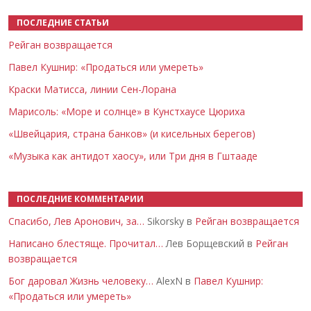
ПОСЛЕДНИЕ СТАТЬИ
Рейган возвращается
Павел Кушнир: «Продаться или умереть»
Краски Матисса, линии Сен-Лорана
Марисоль: «Море и солнце» в Кунстхаусе Цюриха
«Швейцария, страна банков» (и кисельных берегов)
«Музыка как антидот хаосу», или Три дня в Гштааде
ПОСЛЕДНИЕ КОММЕНТАРИИ
Спасибо, Лев Аронович, за…
Sikorsky в
Рейган возвращается
Написано блестяще. Прочитал…
Лев Борщевский в
Рейган
возвращается
Бог даровал Жизнь человеку…
AlexN в
Павел Кушнир:
«Продаться или умереть»