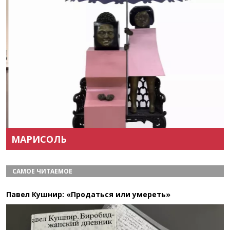
Назад
Вперёд
МАРИСОЛЬ
САМОЕ ЧИТАЕМОЕ
Павел Кушнир: «Продаться или умереть»