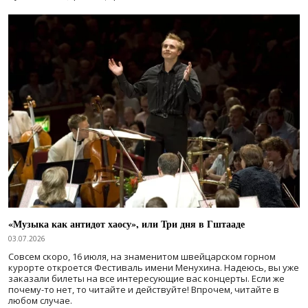
«Музыка как антидот хаосу», или Три дня в Гштааде
03.07.2026
Совсем скоро, 16 июля, на знаменитом швейцарском горном
курорте откроется Фестиваль имени Менухина. Надеюсь, вы уже
заказали билеты на все интересующие вас концерты. Если же
почему-то нет, то читайте и действуйте! Впрочем, читайте в
любом случае.