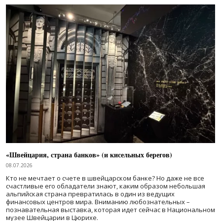
«Швейцария, страна банков» (и кисельных берегов)
08.07.2026
Кто не мечтает о счете в швейцарском банке? Но даже не все
счастливые его обладатели знают, каким образом небольшая
альпийская страна превратилась в один из ведущих
финансовых центров мира. Вниманию любознательных –
познавательная выставка, которая идет сейчас в Национальном
музее Швейцарии в Цюрихе.