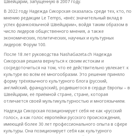
Швейцарии, запущенную в 2007 году.
В 2022 году Надежда Сикорская оказалась среди тех, кто, по
мнению редакции Le Temps, «внёс значительный вклад в
успех франкоязычной Швейцарии», войдя таким образом в
число лидеров общественного мнения, а также
экономических, политических, научных и культурных
лидеров: Форум 100.
После 18 лет руководства NashaGazeta.ch Надежда
Сикорская решила вернуться к своим истокам и
сосредоточиться на том, что её действительно увлекает: к
культуре во всём её многообразии. Это решение приняло
форму трёхязычного культурного блога (русский,
английский, французский), родившегося в сердце Европы – в
Швейцарии, её приёмной стране, стране, которая
отличается своей мультикультурностью и многоязычием.
Надежда Сикорская позиционирует себя не как «русский
голос», а как голос европейки русского происхождения,
имеющей более 30 лет профессионального опыта в сфере
культуры. Она позиционирует себя как культурного