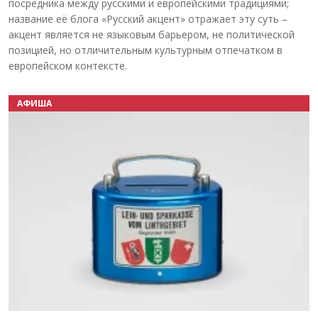
посредника между русскими и европейскими традициями;
название её блога «Русский акцент» отражает эту суть –
акцент является не языковым барьером, не политической
позицией, но отличительным культурным отпечатком в
европейском контексте.
АФИША
Назад
Вперёд