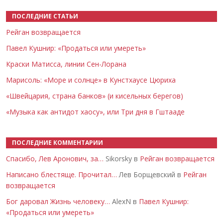
ПОСЛЕДНИЕ СТАТЬИ
Рейган возвращается
Павел Кушнир: «Продаться или умереть»
Краски Матисса, линии Сен-Лорана
Марисоль: «Море и солнце» в Кунстхаусе Цюриха
«Швейцария, страна банков» (и кисельных берегов)
«Музыка как антидот хаосу», или Три дня в Гштааде
ПОСЛЕДНИЕ КОММЕНТАРИИ
Спасибо, Лев Аронович, за…
Sikorsky в
Рейган возвращается
Написано блестяще. Прочитал…
Лев Борщевский в
Рейган
возвращается
Бог даровал Жизнь человеку…
AlexN в
Павел Кушнир:
«Продаться или умереть»