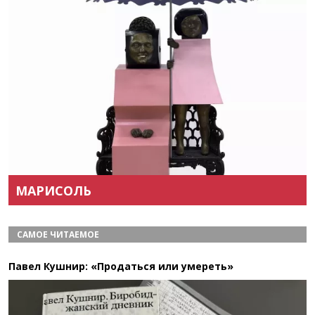
Назад
Вперёд
МАРИСОЛЬ
САМОЕ ЧИТАЕМОЕ
Павел Кушнир: «Продаться или умереть»