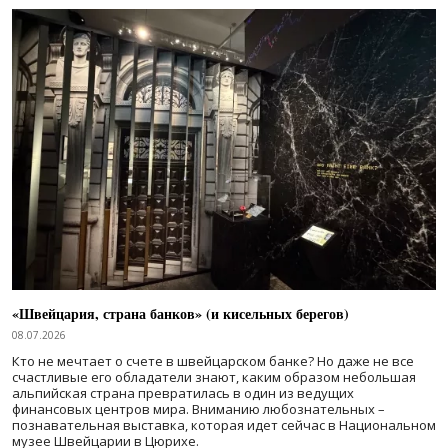
«Швейцария, страна банков» (и кисельных берегов)
08.07.2026
Кто не мечтает о счете в швейцарском банке? Но даже не все
счастливые его обладатели знают, каким образом небольшая
альпийская страна превратилась в один из ведущих
финансовых центров мира. Вниманию любознательных –
познавательная выставка, которая идет сейчас в Национальном
музее Швейцарии в Цюрихе.