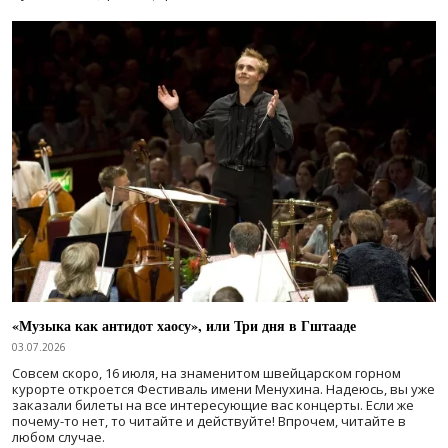
«Музыка как антидот хаосу», или Три дня в Гштааде
03.07.2026
Совсем скоро, 16 июля, на знаменитом швейцарском горном
курорте откроется Фестиваль имени Менухина. Надеюсь, вы уже
заказали билеты на все интересующие вас концерты. Если же
почему-то нет, то читайте и действуйте! Впрочем, читайте в
любом случае.