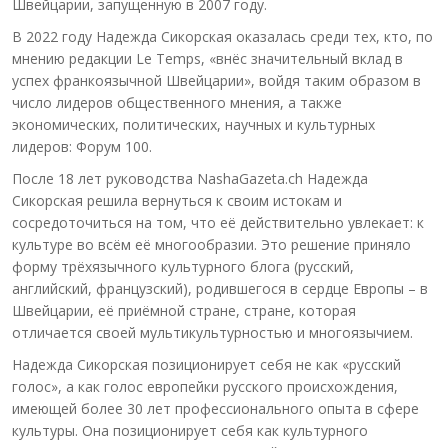
Швейцарии, запущенную в 2007 году.
В 2022 году Надежда Сикорская оказалась среди тех, кто, по
мнению редакции Le Temps, «внёс значительный вклад в
успех франкоязычной Швейцарии», войдя таким образом в
число лидеров общественного мнения, а также
экономических, политических, научных и культурных
лидеров: Форум 100.
После 18 лет руководства NashaGazeta.ch Надежда
Сикорская решила вернуться к своим истокам и
сосредоточиться на том, что её действительно увлекает: к
культуре во всём её многообразии. Это решение приняло
форму трёхязычного культурного блога (русский,
английский, французский), родившегося в сердце Европы – в
Швейцарии, её приёмной стране, стране, которая
отличается своей мультикультурностью и многоязычием.
Надежда Сикорская позиционирует себя не как «русский
голос», а как голос европейки русского происхождения,
имеющей более 30 лет профессионального опыта в сфере
культуры. Она позиционирует себя как культурного