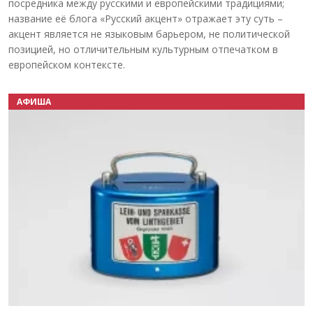
посредника между русскими и европейскими традициями;
название её блога «Русский акцент» отражает эту суть –
акцент является не языковым барьером, не политической
позицией, но отличительным культурным отпечатком в
европейском контексте.
АФИША
Назад
Вперёд