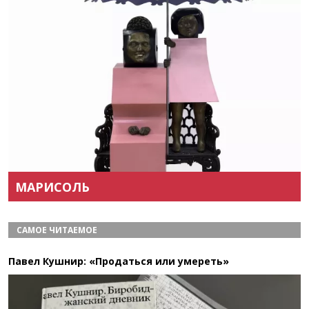
Назад
Вперёд
МАРИСОЛЬ
САМОЕ ЧИТАЕМОЕ
Павел Кушнир: «Продаться или умереть»