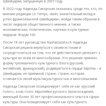
Швейцарии, запущенную в 2007 году.
В 2022 году Надежда Сикорская оказалась среди тех, кто, по
мнению редакции Le Temps, «внёс значительный вклад в
успех франкоязычной Швейцарии», войдя таким образом в
число лидеров общественного мнения, а также
экономических, политических, научных и культурных
лидеров: Форум 100.
После 18 лет руководства NashaGazeta.ch Надежда
Сикорская решила вернуться к своим истокам и
сосредоточиться на том, что её действительно увлекает: к
культуре во всём её многообразии. Это решение приняло
форму трёхязычного культурного блога (русский,
английский, французский), родившегося в сердце Европы – в
Швейцарии, её приёмной стране, стране, которая
отличается своей мультикультурностью и многоязычием.
Надежда Сикорская позиционирует себя не как «русский
голос», а как голос европейки русского происхождения,
имеющей более 30 лет профессионального опыта в сфере
культуры. Она позиционирует себя как культурного