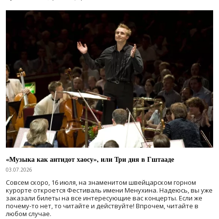
«Музыка как антидот хаосу», или Три дня в Гштааде
03.07.2026
Совсем скоро, 16 июля, на знаменитом швейцарском горном
курорте откроется Фестиваль имени Менухина. Надеюсь, вы уже
заказали билеты на все интересующие вас концерты. Если же
почему-то нет, то читайте и действуйте! Впрочем, читайте в
любом случае.