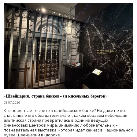
«Швейцария, страна банков» (и кисельных берегов)
08.07.2026
Кто не мечтает о счете в швейцарском банке? Но даже не все
счастливые его обладатели знают, каким образом небольшая
альпийская страна превратилась в один из ведущих
финансовых центров мира. Вниманию любознательных –
познавательная выставка, которая идет сейчас в Национальном
музее Швейцарии в Цюрихе.