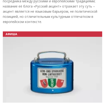
посредника между русскими и европейскими традициями;
название её блога «Русский акцент» отражает эту суть –
акцент является не языковым барьером, не политической
позицией, но отличительным культурным отпечатком в
европейском контексте.
АФИША
Назад
Вперёд