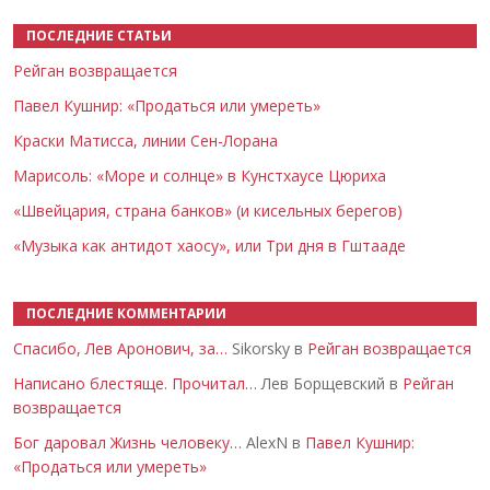
ПОСЛЕДНИЕ СТАТЬИ
Рейган возвращается
Павел Кушнир: «Продаться или умереть»
Краски Матисса, линии Сен-Лорана
Марисоль: «Море и солнце» в Кунстхаусе Цюриха
«Швейцария, страна банков» (и кисельных берегов)
«Музыка как антидот хаосу», или Три дня в Гштааде
ПОСЛЕДНИЕ КОММЕНТАРИИ
Спасибо, Лев Аронович, за…
Sikorsky в
Рейган возвращается
Написано блестяще. Прочитал…
Лев Борщевский в
Рейган
возвращается
Бог даровал Жизнь человеку…
AlexN в
Павел Кушнир:
«Продаться или умереть»