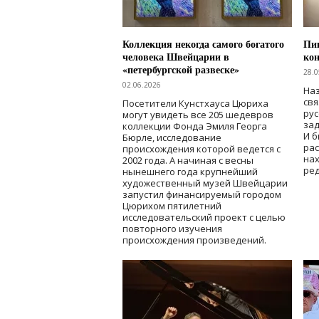
Коллекция некогда самого богатого
Пик
человека Швейцарии в
кон
«петербургской развеске»
28.0
02.06.2026
Наз
свя
Посетители Кунстхауса Цюриха
рус
могут увидеть все 205 шедевров
зад
коллекции Фонда Эмиля Георга
И б
Бюрле, исследование
рас
происхождения которой ведется с
нах
2002 года. А начиная с весны
ред
нынешнего года крупнейший
художественный музей Швейцарии
запустил финансируемый городом
Цюрихом пятилетний
исследовательский проект с целью
повторного изучения
происхождения произведений.