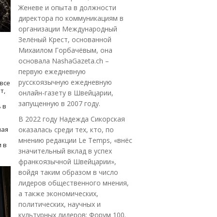
Женеве и опыта в должности
директора по коммуникациям в
организации Международный
Зелёный Крест, основанной
Михаилом Горбачёвым, она
основала NashaGazeta.ch –
первую ежедневную
русскоязычную ежедневную
все
т,
онлайн-газету в Швейцарии,
запущенную в 2007 году.
 в
В 2022 году Надежда Сикорская
ная
оказалась среди тех, кто, по
мнению редакции Le Temps, «внёс
 в
значительный вклад в успех
франкоязычной Швейцарии»,
войдя таким образом в число
лидеров общественного мнения,
а также экономических,
политических, научных и
культурных лидеров: Форум 100.