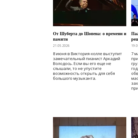
От Шуберта до Шопена: о времени и
Паа
памяти
ре
21.05.2026
19.0
8 июня в Виктория-холле выступит
7 м
замечательный пианист Аркадий
при
Володось. Если вы его еще не
гру
слышали, то не упустите
го
возможность открыть для себя
об
большого музыканта.
мас
зах
при