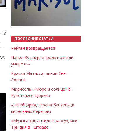
Назад
Вперёд
ut?
ПОСЛЕДНИЕ СТАТЬИ
s
о.
Рейган возвращается
да,
Павел Кушнир: «Продаться или
умереть»
Краски Матисса, линии Сен-
Лорана
Марисоль: «Море и солнце» в
Кунстхаусе Цюриха
«Швейцария, страна банков» (и
кисельных берегов)
«Музыка как антидот хаосу», или
Три дня в Гштааде