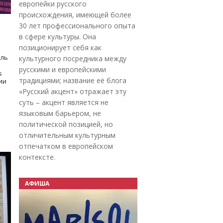
европейки русского
происхождения, имеющей более
30 лет профессионального опыта
в сфере культуры. Она
позиционирует себя как
оль
культурного посредника между
русскими и европейскими
s
традициями; название её блога
дии
«Русский акцент» отражает эту
суть – акцент является не
языковым барьером, не
политической позицией, но
отличительным культурным
отпечатком в европейском
контексте.
АФИША