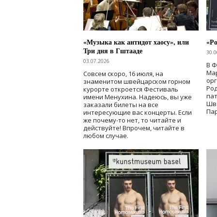
«Музыка как антидот хаосу», или
«Ро
Три дня в Гштааде
30.0
03.07.2026
В 
Мар
Совсем скоро, 16 июля, на
ор
знаменитом швейцарском горном
Ро
курорте откроется Фестиваль
па
имени Менухина. Надеюсь, вы уже
Шв
заказали билеты на все
Пар
интересующие вас концерты. Если
же почему-то нет, то читайте и
действуйте! Впрочем, читайте в
любом случае.