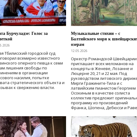
та Бурчуладзе: Голос за
Музыкальные стихии – с
шеткой
Балтийского моря к швейцарски
озерам
5.2026
12.05.2026
ая Тбилисский городской суд
говорил всемирно известного
Оркестр Романдской Швейцарии
зинского оперного певца к семи
приглашает всех меломанов на
дам лишения свободы
по
концерты в Женеве, Лозанне и
винениям в организации
Люцерне 20, 21 и 22 мая. Под
сового насилия, попытке
руководством литовского дириж
вата стратегического объекта и
Мирги Гражините-Тила и с
зывах к свержению власти
.
латвийским пианистом Георгием
Осокиным в качестве солиста
коллектив предложит оригиналь
программу из произведений
Франка, Шопена, Дебюсси и Раве