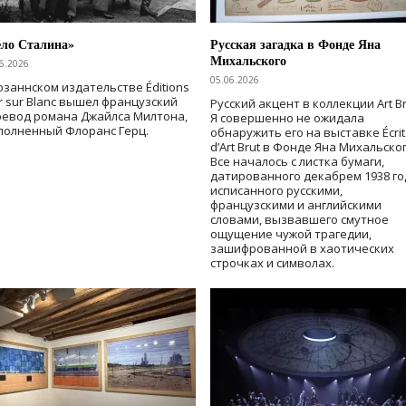
ело Сталина»
Русская загадка в Фонде Яна
Михальского
6.2026
05.06.2026
озаннском издательстве Éditions
r sur Blanc вышел французский
Русский акцент в коллекции Art Br
ревод романа Джайлса Милтона,
Я совершенно не ожидала
полненный Флоранс Герц.
обнаружить его на выставке Écrit
d’Art Brut в Фонде Яна Михальског
Все началось с листка бумаги,
датированного декабрем 1938 го
исписанного русскими,
французскими и английскими
словами, вызвавшего смутное
ощущение чужой трагедии,
зашифрованной в хаотических
строчках и символах.