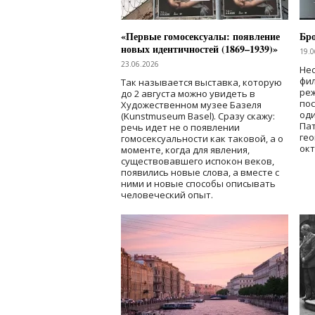
«Первые гомосексуалы: появление
Бр
новых идентичностей (1869–1939)»
19.0
23.06.2026
Нес
фи
Так называется выставка, которую
реж
до 2 августа можно увидеть в
по
Художественном музее Базеля
од
(Kunstmuseum Basel). Сразу скажу:
Пат
речь идет не о появлении
гео
гомосексуальности как таковой, а о
окт
моменте, когда для явления,
существовавшего испокон веков,
появились новые слова, а вместе с
ними и новые способы описывать
человеческий опыт.