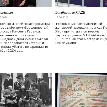
ошенные
В лабиринте MAZE
6.2026
16.06.2026
колько мыслей после просмотра
14 июня в Базеле знаменитый
льма
L'abandon
(«Брошенность»)
женевский часовщик Франсуа-П
иссера Винсента Гаренка,
Журн вручил диплом новому
священного последним
лауреату премии MAZE/Art Award
иннадцати дням жизни Самюэля
F.P. Journe. Им стал мастер из Ин
и, преподавателя истории и
Бижой Джаин.
графии, убитого во Франции 16
ября 2020 года.