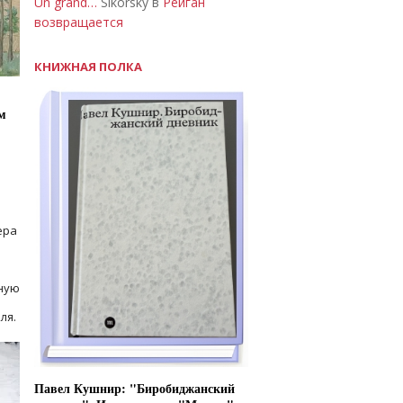
Un grand…
Sikorsky в
Рейган
возвращается
КНИЖНАЯ ПОЛКА
м
ера
ную
ля.
Павел Кушнир: "Биробиджанский