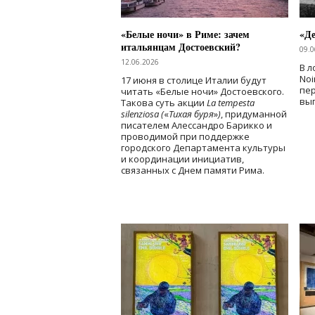
«Белые ночи» в Риме: зачем
«Д
итальянцам Достоевский?
09.0
12.06.2026
В л
Noi
17 июня в столице Италии будут
пе
читать «Белые ночи» Достоевского.
вы
Такова суть акции
La tempesta
silenziosa (
«
Тихая буря
»
)
, придуманной
писателем Алессандро Барикко и
проводимой при поддержке
городского Департамента культуры
и координации инициатив,
связанных с Днем памяти Рима.