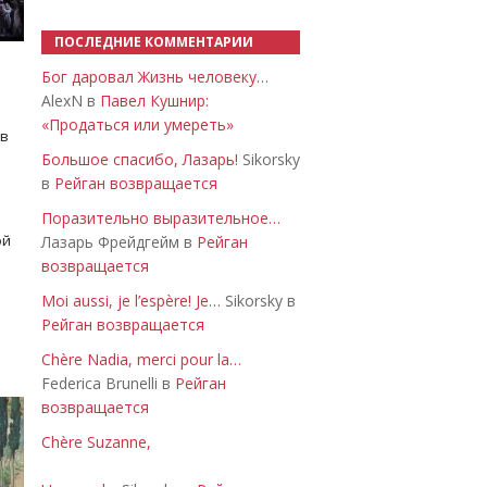
ПОСЛЕДНИЕ КОММЕНТАРИИ
Бог даровал Жизнь человеку…
AlexN в
Павел Кушнир:
«Продаться или умереть»
 в
Большое спасибо, Лазарь!
Sikorsky
в
Рейган возвращается
Поразительно выразительное…
ой
Лазарь Фрейдгейм в
Рейган
возвращается
Moi aussi, je l’espère! Je…
Sikorsky в
Рейган возвращается
Chère Nadia, merci pour la…
Federica Brunelli в
Рейган
возвращается
Chère Suzanne,