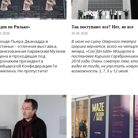
ден по Рильке»
Так поступают все? Нет, не все
6.2026
26.06.2026
Фонде Пьера Джанадда в
В июле на сцену Оперного театра
тиньи – отличная выставка,
Цюриха вернется, всего на четыре
ганизованная парижским Музеем
вечера, «Cosí fan tutte» Моцарта в
дена и проходящая под
постановке Кирилла Серебреннико
тронажем президента
2018 года. Очень советую тем, кто
ейцарской Конфедерации Ги
видел ее тогда, не упустить новую
мелена. Не пропустите!
возможность 3, 7, 9 и 12 июля.