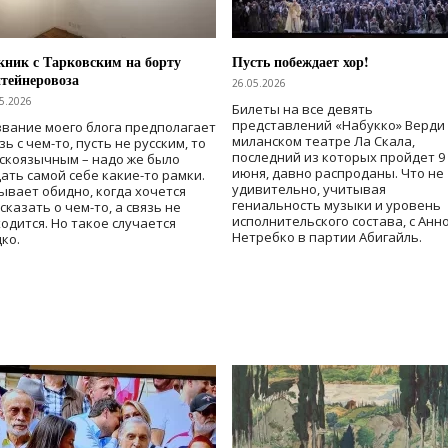
ник с Тарковским на борту
Пусть побеждает хор!
тейнеровоза
26.05.2026
5.2026
Билеты на все девять
представлений «Набукко» Верди
вание моего блога предполагает
миланском театре Ла Скала,
зь с чем-то, пусть не русским, то
последний из которых пройдет 9
скоязычным – надо же было
июня, давно распроданы. Что не
ать самой себе какие-то рамки.
удивительно, учитывая
ывает обидно, когда хочется
гениальность музыки и уровень
сказать о чем-то, а связь не
исполнительского состава, с Анн
одится. Но такое случается
Нетребко в партии Абигайль.
ко.