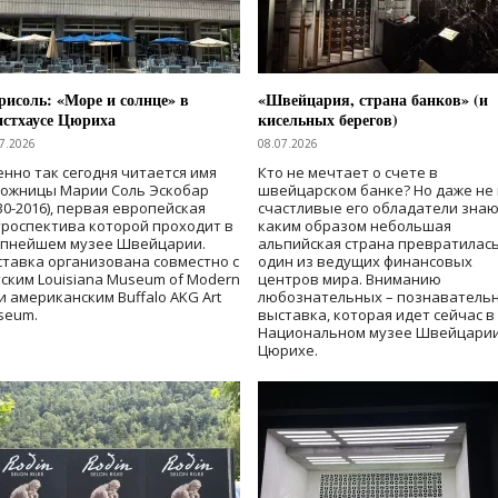
исоль: «Море и солнце» в
«Швейцария, страна банков» (и
нстхаусе Цюриха
кисельных берегов)
7.2026
08.07.2026
нно так сегодня читается имя
Кто не мечтает о счете в
дожницы Марии Соль Эскобар
швейцарском банке? Но даже не 
30-2016), первая европейская
счастливые его обладатели знаю
роспектива которой проходит в
каким образом небольшая
упнейшем музее Швейцарии.
альпийская страна превратилась
тавка организована совместно с
один из ведущих финансовых
ским Louisiana Museum of Modern
центров мира. Вниманию
 и американским Buffalo AKG Art
любознательных – познаватель
seum.
выставка, которая идет сейчас в
Национальном музее Швейцарии
Цюрихе.