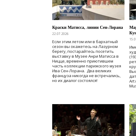
Краски Матисса, линии Сен-Лорана
Мар
Ку
22.07.2026
15.0
Если этим летом или в бархатный
сезон вы окажетесь на Лазурном
Име
берегу, постарайтесь посетить
ху
выставку в Музее Анри Матисса в
(19
Ницце, временно приютившем
рет
часть коллекции парижского музея
кр
Ива Сен-Лорана. Два великих
Выс
француза никогда не встречались,
дат
но их диалог состоялся!
Art
Mu