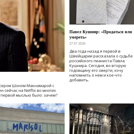
Павел Кушнир: «Продаться или
умереть»
27.07.2026
Два года назад я первой в
Швейцарии рассказала о судьбе
российского пианиста Павла
Кушнира. Сегодня, во вторую
годовщину его смерти, хочу
напомнить о нем и кое-что
добавить.
сером Шоном Макнамарой с
 сейчас на Netflix во многих
й первой мыслью было: зачем?